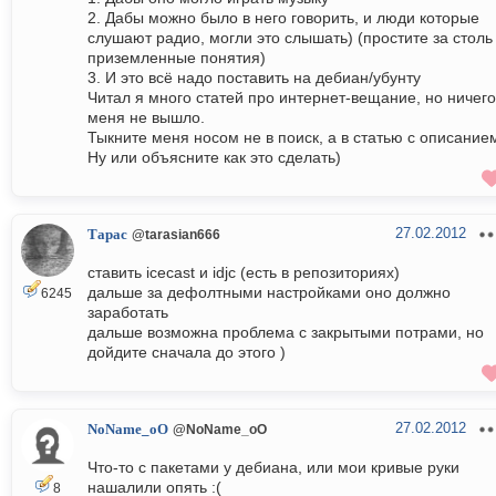
2. Дабы можно было в него говорить, и люди которые
слушают радио, могли это слышать) (простите за столь
приземленные понятия)
3. И это всё надо поставить на дебиан/убунту
Читал я много статей про интернет-вещание, но ничего
меня не вышло.
Тыкните меня носом не в поиск, а в статью с описание
Ну или объясните как это сделать)
27.02.2012
Тарас
@tarasian666
ставить icecast и idjc (есть в репозиториях)
дальше за дефолтными настройками оно должно
6245
заработать
дальше возможна проблема с закрытыми потрами, но
дойдите сначала до этого )
27.02.2012
NoName_oO
@NoName_oO
Что-то с пакетами у дебиана, или мои кривые руки
нашалили опять :(
8