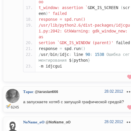
oo
t_window: assertion `
GDK_IS_SCREEN
(
scr
een
)
' failed
response = spd.run()
/usr/lib/python2.6/dist-packages/idjcgu
i.py:2042: GtkWarning: gdk_window_new:
as
sertion `GDK_IS_WINDOW (parent)'
failed
response
=
spd
.
run
()
/
usr
/
bin
/
idjc
:
line
90
:
1538
Ошибка
сег
ментирования
$
{
python
}
-
m idjcgui
28.02.2012
Тарас
@tarasian666
а запускаете хотяб с запущой графической средой?
6245
28.02.2012
NoName_oO
@NoName_oO