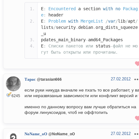
E
:
Encountered
a section
with
no
Packag
e
:
header
E
:
Problem
with
MergeList
/
var
/
lib
/
apt
/
lists
/
security
.
debian
.
org_dists_squeeze
_u
pdates_main_binary
-
amd64_Packages
E
:
Списки
пакетов
или
status
-файл
не
мо
гут
быть
открыты
или
прочитаны.
27.02.2012
Тарас
@tarasian666
если руки никуда вначале не пхать то все работает, у в
или неразвязаные зависимости или конфликт версий и 
6245
именно по данному вопросу вам лучше обратиться на
форум линуксоидов, чтоб не оффтопить
27.02.2012
NoName_oO
@NoName_oO