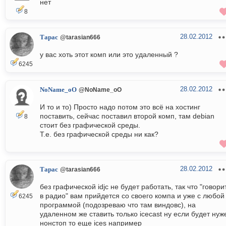
нет
8
28.02.2012
Тарас
@tarasian666
у вас хоть этот комп или это удаленный ?
6245
28.02.2012
NoName_oO
@NoName_oO
И то и то) Просто надо потом это всё на хостинг
поставить, сейчас поставил второй комп, там debian
8
стоит без графической среды.
Т.е. без графической среды ни как?
28.02.2012
Тарас
@tarasian666
без графической idjc не будет работать, так что "говори
в радио" вам прийдется со своего компа и уже с любой
6245
программой (подозреваю что там виндовс), на
удаленном же ставить только icecast ну если будет нуж
нонстоп то еще ices например