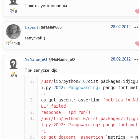
Пакеты установлены.
8
28.02.2012
Тарас
@tarasian666
запускай )
6245
28.02.2012
NoName_oO
@NoName_oO
При запуске idjc
8
/usr/
lib
/
python2
.
6
/
dist
-
packages
/
idjcgu
i
.
py
:
2042
:
PangoWarning
:
pango_font_met
ri
cs_get_ascent
:
assertion
`metrics != NU
LL' failed
response = spd.run()
/usr/lib/python2.6/dist-packages/idjcgu
i.py:2042: PangoWarning: pango_font_met
ri
cs_get_descent: assertion `
metrics
!=
N