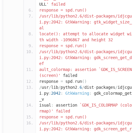
ULL
' failed
response = spd.run()
/usr/lib/python2.6/dist-packages/idjcgu
i.py:2042: GtkWarning: gtk_widget_size_
al
locate(): attempt to allocate widget wi
th width -1096867 and height 32
response = spd.run()
/usr/lib/python2.6/dist-packages/idjcgu
i.py:2042: GtkWarning: gdk_screen_get_d
ef
ault_colormap: assertion `GDK_IS_SCREEN
(screen)'
failed
response
=
spd
.
run
()
/
usr
/
lib
/
python2
.
6
/
dist
-
packages
/
idjcgu
i
.
py
:
2042
:
GtkWarning
:
gdk_colormap_get
_v
isual
:
assertion
`GDK_IS_COLORMAP (colo
rmap)' failed
response = spd.run()
/usr/lib/python2.6/dist-packages/idjcgu
i.py:2042: GtkWarning: gdk_screen_get_r