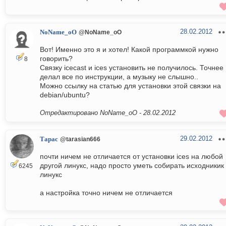
28.02.2012
NoName_oO
@NoName_oO
Вот! Именно это я и хотел! Какой программкой нужно
говорить?
8
Связку icecast и ices установить не получилось. Точнее
делал все по инструкции, а музыку не слышно..
Можно ссылку на статью для установки этой связки на
debian/ubuntu?
Отредактировано NoName_oO -
28.02.2012
29.02.2012
Тарас
@tarasian666
почти ничем не отличается от установки ices на любой
другой линукс, надо просто уметь собирать исходникик
6245
линукс
а настройка точно ничем не отличается