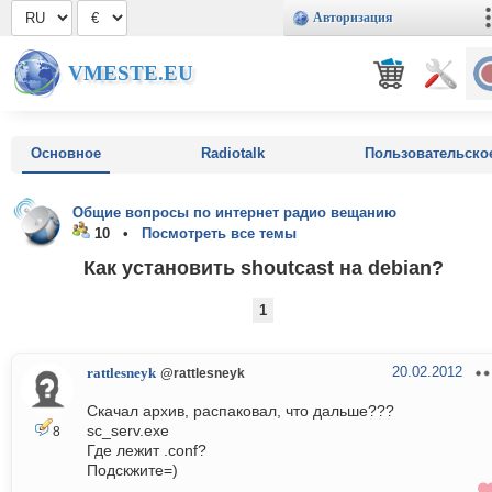
Авторизация
VMESTE.EU
Основное
Radiotalk
Пользовательско
Общие вопросы по интернет радио вещанию
10 •
Посмотреть все темы
Как установить shoutcast на debian?
1
20.02.2012
rattlesneyk
@rattlesneyk
Скачал архив, распаковал, что дальше???
sc_serv.exe
8
Где лежит .conf?
Подскжите=)