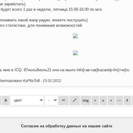
е заработать).
будет всего 1 раз в неделю, пятница 15:00-16:00 по мск.
понимать какой жанр радио, можете послушать)
го статистики, для понимания возможностей:
ь мне в ICQ: 87ноль8ноль21 или на мыло info[гав-гав]kazantip-fm[тчк]ru
актировано KyPIIaToB -
15.02.2012
Согласие на обработку данных на нашем сайте