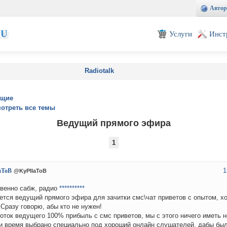
Автор
EU
Услуги
Инст
Radiotalk
ущие
отреть все темы
Ведущий прямого эфира
1
1
aToB
@KyPIIaToB
венно сабж, радио
**********
ется ведущий прямого эфира для зачитки смс\чат приветов с опытом, 
. Сразу говорю, абы кто не нужен!
оток ведущего 100% прибыль с смс приветов, мы с этого ничего иметь н
и время выбрано специально под хороший онлайн слушателей, дабы бы