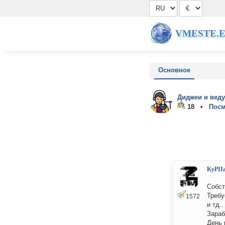
VMESTE.
Основное
Диджеи и вед
18 •
Посм
KyPII
Собст
Требу
1572
и тд.
Зараб
День 