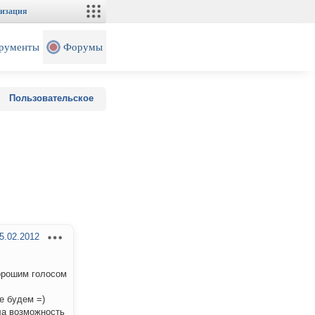
изация
рументы
Форумы
Пользовательское
5.02.2012
хорошим голосом
е будем =)
ла возможность