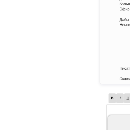
больш
Эфир 
Дабы 
Немно
Писат
Отред