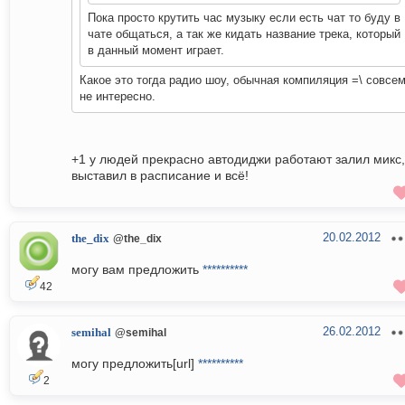
Пока просто крутить час музыку если есть чат то буду в
чате общаться, а так же кидать название трека, который
в данный момент играет.
Какое это тогда радио шоу, обычная компиляция =\ совсе
не интересно.
+1 у людей прекрасно автодиджи работают залил микс,
выставил в расписание и всё!
20.02.2012
the_dix
@the_dix
могу вам предложить
**********
42
26.02.2012
semihal
@semihal
могу предложить[url]
**********
2