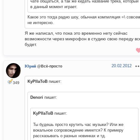
чате общаться, а так же кидать название трека, который
в данный момент играет.
Какое это тогда радио шоу, обычная компиляция =\ совсе
не интересно.
Я же написал, что пока это временно нету сейчас
возможности через микрофон в студию свою переду вс
будет.
20.02.2012
Юрий
@Всё-просто
KyPIIaToB
пишет:
349
Denori
пишет:
KyPIIaToB
пишет:
Ты будешь просто крутить час музыки? Или же
вокальное сопровождение имеется? К примеру
рассказывать о разных новинках и тд.