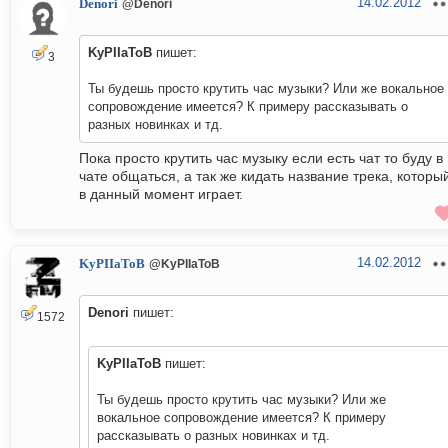
14.02.2012
Denori
@Denori
KyPIIaToB
пишет:
3
Ты будешь просто крутить час музыки? Или же вокальное
сопровождение имеется? К примеру рассказывать о
разных новинках и тд.
Пока просто крутить час музыку если есть чат то буду в
чате общаться, а так же кидать название трека, которы
в данный момент играет.
14.02.2012
KyPIIaToB
@KyPIIaToB
Denori
пишет:
1572
KyPIIaToB
пишет:
Ты будешь просто крутить час музыки? Или же
вокальное сопровождение имеется? К примеру
рассказывать о разных новинках и тд.