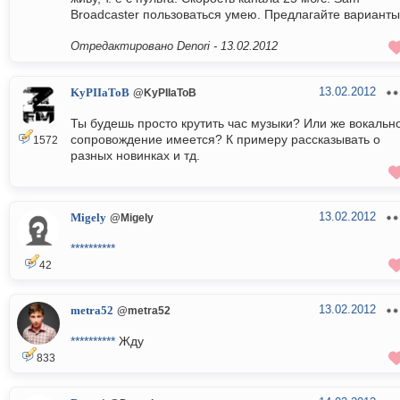
Broadcaster пользоваться умею. Предлагайте варианты
Отредактировано Denori -
13.02.2012
13.02.2012
KyPIIaToB
@KyPIIaToB
Ты будешь просто крутить час музыки? Или же вокальн
сопровождение имеется? К примеру рассказывать о
1572
разных новинках и тд.
13.02.2012
Migely
@Migely
**********
42
13.02.2012
metra52
@metra52
**********
Жду
833