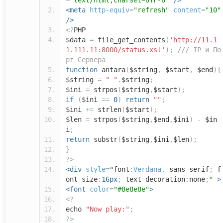
=
"text/html;charset=UTF-8"
/>
<meta
http-equiv
=
"refresh"
content
=
"10"
/>
<?
PHP
$data
=
file_get_contents
(
'http://11.1
1.111.11:8000/status.xsl'
);
/// IP и По
рт Сервера
function
antara
(
$string
,
$start
,
$end
){
$string
=
" "
.
$string
;
$ini
=
strpos
(
$string
,
$start
);
if
(
$ini
==
0
)
return
""
;
$ini
+=
strlen
(
$start
);
$len
=
strpos
(
$string
,
$end
,
$ini
)
-
$in
i
;
return
substr
(
$string
,
$ini
,
$len
);
}
?>
<div
style
=
"
font
:
Verdana
,
sans
-
serif
;
f
ont
-
size
:
16px
;
text
-
decoration
:
none
;
"
>
<font
color
=
"#8e8e8e"
>
<?
echo
"Now play:"
;
?>