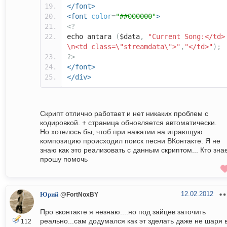
</font>
<font
color
=
"##000000"
>
<?
echo antara
(
$data
,
"Current Song:</td>
\n<td class=\"streamdata\">"
,
"</td>"
);
?>
</font>
</div>
Скрипт отлично работает и нет никаких проблем с
кодировкой. + страница обновляется автоматически.
Но хотелось бы, чтоб при нажатии на играющую
композицию происходил поиск песни ВКонтакте. Я не
знаю как это реализовать с данным скриптом... Кто знае
прошу помочь
12.02.2012
Юрий
@FortNoxBY
Про вконтакте я незнаю....но под зайцев заточить
реально...сам додумался как эт зделать даже не шаря 
112