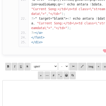
ion=audio&amp;q=
<?
echo antara
(
$data
,
"Current Song:</td>\n<td class=\"stream
data\">"
,
"</td>"
);
?>
" target="blank">
<?
echo antara
(
$dat
a
,
"Current Song:</td>\n<td class=\"str
eamdata\">"
,
"</td>"
);
?>
</a>
</font>
</div>