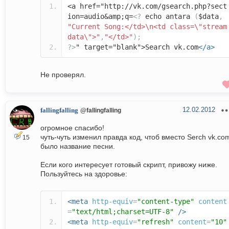
<a href="http://vk.com/gsearch.php?sect
ion=audio&amp;q=
<?
echo antara
(
$data
,
"Current Song:</td>\n<td class=\"stream
data\">"
,
"</td>"
);
?>
" target="blank">Search vk.com
</a>
Не проверял.
12.02.2012
fallingfalling
@fallingfalling
огромное спасибо!
чуть-чуть изменил правда код, чтоб вместо Serch vk.co
15
было название песни.
Если кого интересует готовый скрипт, привожу ниже.
Пользуйтесь на здоровье:
<meta
http-equiv
=
"content-type"
content
=
"text/html;charset=UTF-8"
/>
<meta
http-equiv
=
"refresh"
content
=
"10"