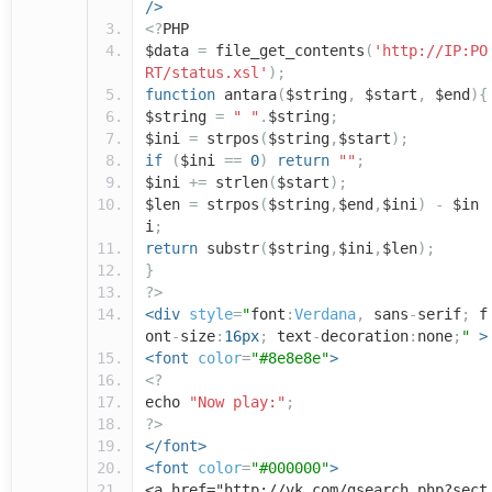
/>
<?
PHP
$data
=
file_get_contents
(
'http://IP:PO
RT/status.xsl'
);
function
antara
(
$string
,
$start
,
$end
){
$string
=
" "
.
$string
;
$ini
=
strpos
(
$string
,
$start
);
if
(
$ini
==
0
)
return
""
;
$ini
+=
strlen
(
$start
);
$len
=
strpos
(
$string
,
$end
,
$ini
)
-
$in
i
;
return
substr
(
$string
,
$ini
,
$len
);
}
?>
<div
style
=
"
font
:
Verdana
,
sans
-
serif
;
f
ont
-
size
:
16px
;
text
-
decoration
:
none
;
"
>
<font
color
=
"#8e8e8e"
>
<?
echo
"Now play:"
;
?>
</font>
<font
color
=
"#000000"
>
<a href="http://vk.com/gsearch.php?sect