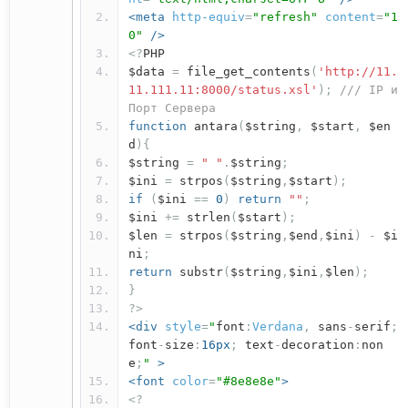
<meta
http-equiv
=
"refresh"
content
=
"1
0"
/>
<?
PHP
$data
=
file_get_contents
(
'http://11.
11.111.11:8000/status.xsl'
);
/// IP и
Порт Сервера
function
antara
(
$string
,
$start
,
$en
d
){
$string
=
" "
.
$string
;
$ini
=
strpos
(
$string
,
$start
);
if
(
$ini
==
0
)
return
""
;
$ini
+=
strlen
(
$start
);
$len
=
strpos
(
$string
,
$end
,
$ini
)
-
$i
ni
;
return
substr
(
$string
,
$ini
,
$len
);
}
?>
<div
style
=
"
font
:
Verdana
,
sans
-
serif
;
font
-
size
:
16px
;
text
-
decoration
:
non
e
;
"
>
<font
color
=
"#8e8e8e"
>
<?