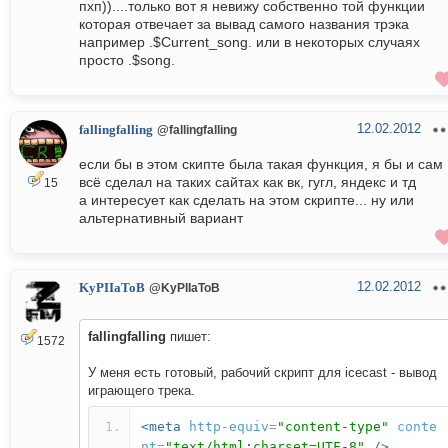
пхп))....только вот я невижу собственно той функции
которая отвечает за вывад самого названия трэка
например .$Current_song. или в некоторых случаях
просто .$song.
12.02.2012
fallingfalling
@fallingfalling
если бы в этом скипте была такая функция, я бы и сам
всё сделал на таких сайтах как вк, гугл, яндекс и тд
15
а интересует как сделать на этом скрипте... ну или
альтернативный вариант
12.02.2012
KyPIIaToB
@KyPIIaToB
fallingfalling
пишет:
1572
У меня есть готовый, рабочий скрипт для icecast - вывод
играющего трека.
<meta
http-equiv
=
"content-type"
conte
nt
=
"text/html;charset=UTF-8"
/>