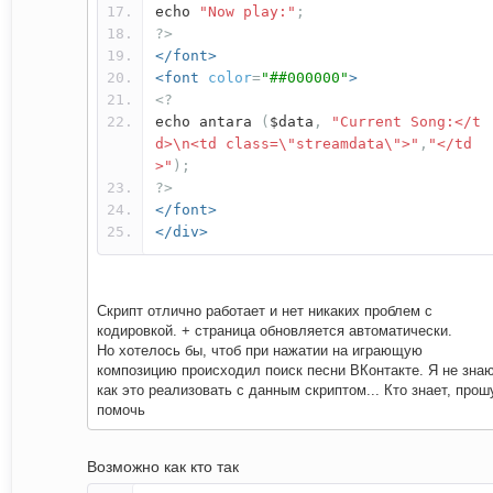
echo
"Now play:"
;
?>
</font>
<font
color
=
"##000000"
>
<?
echo antara
(
$data
,
"Current Song:</t
d>\n<td class=\"streamdata\">"
,
"</td
>"
);
?>
</font>
</div>
Скрипт отлично работает и нет никаких проблем с
кодировкой. + страница обновляется автоматически.
Но хотелось бы, чтоб при нажатии на играющую
композицию происходил поиск песни ВКонтакте. Я не зна
как это реализовать с данным скриптом... Кто знает, прош
помочь
Возможно как кто так