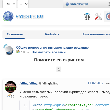
Авторизация
VMESTE.EU
Основное
Radiotalk
Пользовательско
Общие вопросы по интернет радио вещанию
10 •
Посмотреть все темы
Помогите со скриптом
1
11.02.2012
fallingfalling
@fallingfalling
У меня есть готовый, рабочий скрипт для icecast - выво
играющего трека.
15
<meta
http-equiv
=
"content-type"
content