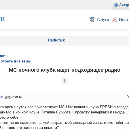
Автор
EU
Услуги
Инст
Radiotalk
ущие
отреть все темы
МС ночного клуба ищет подходящее радио
1
0
FM
@QuestFM
го время суток вас приветствует MC Link ночного клуба FRESH в город
аю Мс в ночном клубе Пятница Суббота + провожу вечеринки и иногда .
го о себе:
8 лет но не смотрите на мой возраст мой словарный запас может обогна
 с огромных жизненным опытом))