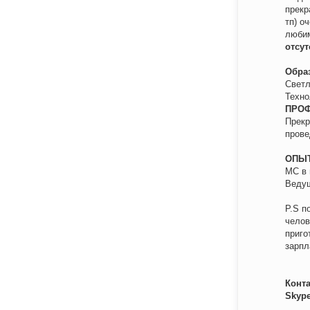
прекр
тп) о
любим
отсут
Обра
Светл
Техно
ПРОФ
Прекр
прове
ОПЫ
МС в 
Ведущ
P.S п
челов
приго
зарпл
Конт
Skype