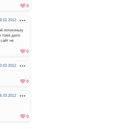
0
9.02.2012
ой потихоньку
н тоже дело
 сайт не
0
0.02.2012
0
6.03.2012
0