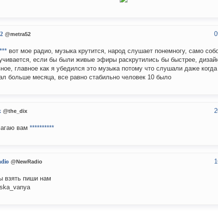
0
2
@metra52
***
вот мое радио, музыка крутится, народ слушает понемногу, само соб
учивается, если бы были живые эфиры раскрутились бы быстрее, дизай
ное, главное как я убедился это музыка потому что слушали даже когда
ал больше месяца, все равно стабильно человек 10 было
2
x
@the_dix
лагаю вам
**********
1
dio
@NewRadio
ы взять пиши нам
ska_vanya