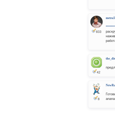
metra5
*******
раскр
833
нажив
работ
the_di
пред
42
NewRa
Готов
anana
8