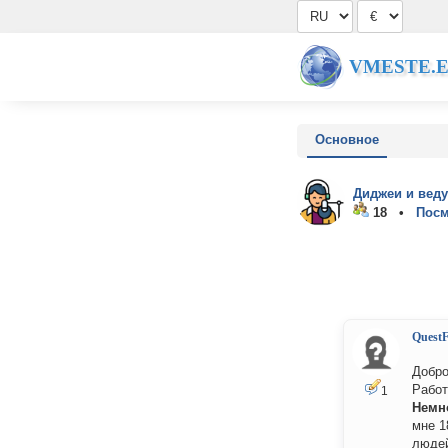
VMESTE.
Основное
Диджеи и вед
18 •
Посм
Quest
Добро
Работ
1
Немно
мне 1
людей