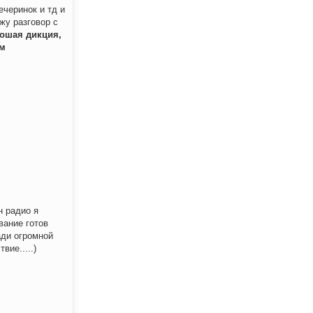
ечеринок и тд и
жу разговор с
ошая дикция,
ом
н радио я
вание готов
ади огромной
ие.....)