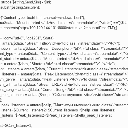
 strpos($string,$end,$ini) - $ini;
 substr($string,$ini,$len);
("Content-type: text/html; charset=windows-1251");
ara($data, "Mount started:</td>\n<td class=\"streamdata\">","</td>") ==''){$da
et_contents('http://109.120.144.101:8000/status.xsl?mount=/FrostFM');}
= iconv("utf-8", "cp1251", $data);
 = antara($data, "Stream Title:</td>\n<td class=\"streamdata\">","</td>");
iption = antara($data, "Stream Description:</td>\n<td class=\"streamdata\">"
nt_type = antara($data, "Content Type:</td>\n<td class=\"streamdata\">","</
_started = antara($data, "Mount started:</td>\n<td class=\"streamdata\">","
te = antara($data, "Bitrate:</td>\n<td class=\"streamdata\">","</td>");
nt_listeners = antara($data, "Current Listeners:</td>\n<td class=\"streamdata
listeners = antara($data, "Peak Listeners:</td>\n<td class=\"streamdata\">"
m_genre = antara($data, "Peak Listeners:</td>\n<td class=\"streamdata\">",
am_url = antara($data, "Stream URL:</td>\n<td class=\"streamdata\">","</td>
nt_song = antara($data, "Current Song:</td>\n<td class=\"streamdata\">","</
_curr_listeners = antara($hellp, "Сейчас слушают:</td>\n<td class=\"stream
);
p_peak_listeners = antara($hellp, "Максимум было</td>\n<td class=\"streamda
listens=$Current_listeners2+$Current_listeners+$hellp_curr_listeners;
_listens=$Peak_listeners2+$Peak_listeners+$hellp_peak_listeners;
st=$Curr_listens+1;