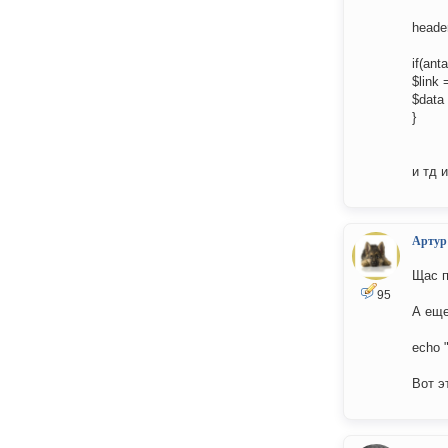
header
if(ant
$link 
$data 
}
и тд 
Артур
Щас п
95
А еще
echo "
Вот э