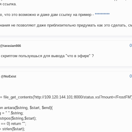
я ссылка.
ю, что это возможно и даже дам ссылку на пример -
**********
нания не позволяют даже приблизительно придумать как это сделать, с
0
@tarasian666
 скриптом пользуешься для вывода "что в эфире" ?
0
@NoExist
= file_get_contents('http://109.120.144.101:8000/status.xsl?mount=/FrostFM'
on antara($string, $start, $end){
g = " ".$string;
 strpos($string,$start);
i == 0) return "";
= strlen($start);