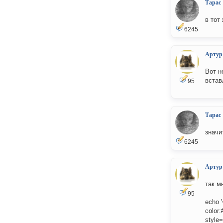
Тарас
в тот
6245
Артур
Вот н
встав
95
Тарас
значи
6245
Артур
так м
95
echo '
color
style=