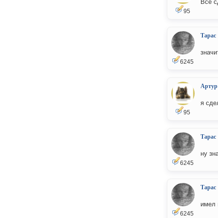
Все с
95
Тарас
значи
6245
Артур
я сде
95
Тарас
ну зн
6245
Тарас
имел 
6245