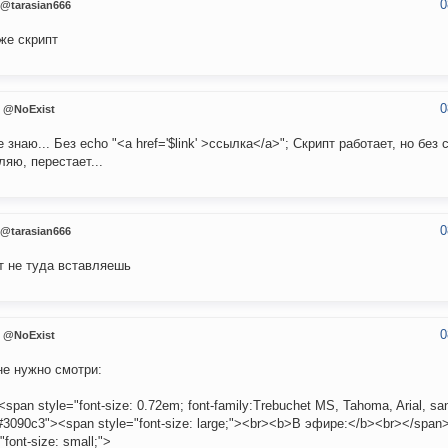
0
@tarasian666
 же скрипт
0
@NoExist
е знаю... Без echo "<a href='$link' >ссылка</a>"; Скрипт работает, но без 
ляю, перестает...
0
@tarasian666
т не туда вставляешь
0
@NoExist
не нужно смотри:
<span style="font-size: 0.72em; font-family:Trebuchet MS, Tahoma, Arial, san
:#3090c3"><span style="font-size: large;"><br><b>В эфире:</b><br></span
"font-size: small;">