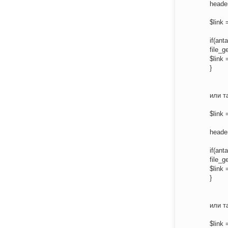
header
$link 
if(ant
file_g
$link 
}
или т
$link 
header
if(ant
file_g
$link 
}
или т
$link 