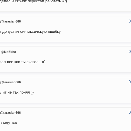
делал и скрипт перестал работать =*(
0
@tarasian666
т допустил синтаксичскую ошибку
0
@NoExist
лал все как ты сказал...=\
0
@tarasian666
ачит не так понял ))
0
@tarasian666
ввиду так