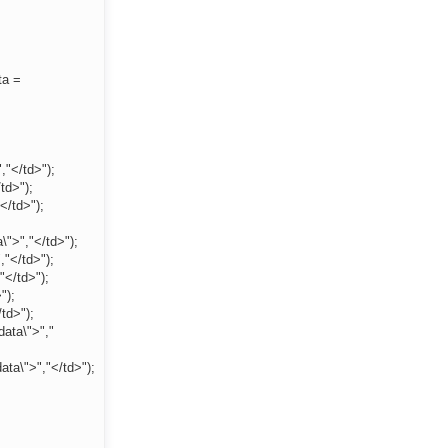
ta =
,"</td>");
td>");
</td>");
\">","</td>");
,"</td>");
"</td>");
");
td>");
data\">","
ta\">","</td>");