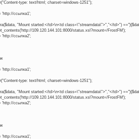
("Content-type: text/html; charset=windows-1251");
= 'http://ссылка1';
ara($data, "Mount started:</td>\n<td class=\"streamdata\">","</td>") ==''){$da
et_contents('http://109.120.144.101:8000/status.xsl?mount=/FrostFM');
= 'http://ссылка2';
ак
= 'http://ссылка1';
("Content-type: text/html; charset=windows-1251");
ara($data, "Mount started:</td>\n<td class=\"streamdata\">","</td>") ==''){$da
et_contents('http://109.120.144.101:8000/status.xsl?mount=/FrostFM');
= 'http://ссылка2';
ак
= 'http://ссылка1';