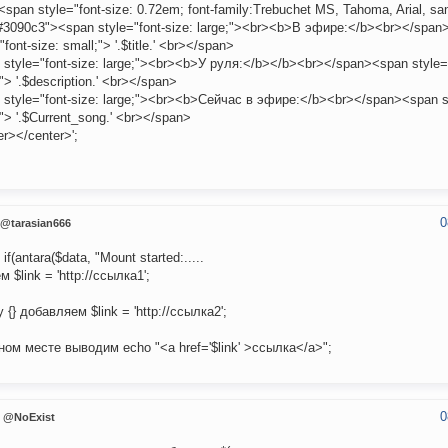
<span style="font-size: 0.72em; font-family:Trebuchet MS, Tahoma, Arial, san
:#3090c3"><span style="font-size: large;"><br><b>В эфире:</b><br></span
"font-size: small;"> '.$title.' <br></span>
 style="font-size: large;"><br><b>У руля:</b></b><br></span><span style="
"> '.$description.' <br></span>
 style="font-size: large;"><br><b>Сейчас в эфире:</b><br></span><span st
"> '.$Current_song.' <br></span>
r></center>';
0
@tarasian666
if(antara($data, "Mount started:.....
 $link = 'http://ссылка1';
{} добавляем $link = 'http://ссылка2';
ном месте выводим echo "<a href='$link' >ссылка</a>";
0
@NoExist