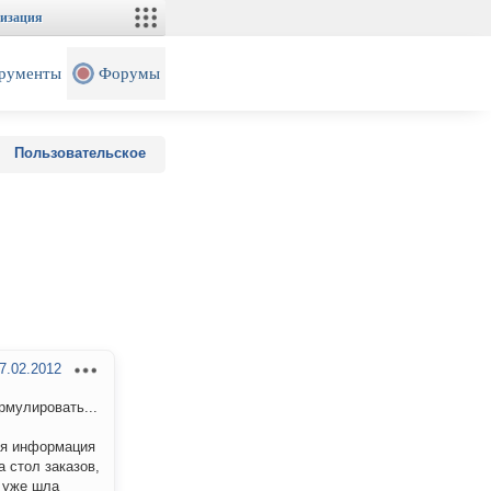
изация
рументы
Форумы
Пользовательское
7.02.2012
рмулировать...
тся информация
а стол заказов,
о уже шла