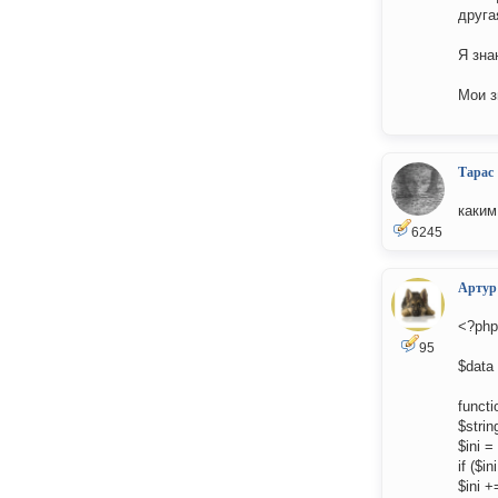
друга
Я зна
Мои з
Тарас
каким
6245
Артур
<?php
95
$data 
functi
$strin
$ini =
if ($in
$ini +