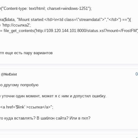
("Content-type: text/html; charset=windows-1251");
ara($data, "Mount started:</td>\n<td class=\"streamdata\">","</td>") ==''){
= 'http://ссылка2';
= file_get_contents('http://109.120.144.101:8000/status.xsl?mount=/FrostFM'
итп еще есть пару вариантов
0
@NoExist
о другому попробую
 уточни один момент, может я с ним и допустил ошибку.
<a href='$link' >ссылка</a>";
то куда вставлять? В шаблон сайта? Или в пхп?