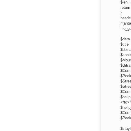
$len =
return
}
header
if(ant
file_g
$data 
$title
$descr
$conte
$Mount
$Bitra
$Curre
$Peak_
$Strea
$Stre
$Curre
$hellp
</td>"
$hell
$Curr_
$Peak
$stayl