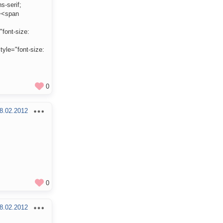
s-serif;
><span
font-size:
yle="font-size:
0
8.02.2012
0
8.02.2012