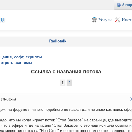
Автор
EU
Услуги
Инст
Radiotalk
щания, софт, скрипты
отреть все темы
Ссылка с названия потока
1
2
0
@NoExist
ем, на форуме я ничего подобного не нашел да и не знаю как поиск сфо
адо, что бы когда играет поток "Стол Заказов" на странице, где выводи
, что в эфире и где написано "Стол Заказов" с это надписи шла ссылка н
гда меняется поток на "Нон-Стоп" и соответственно меняется надпись, т