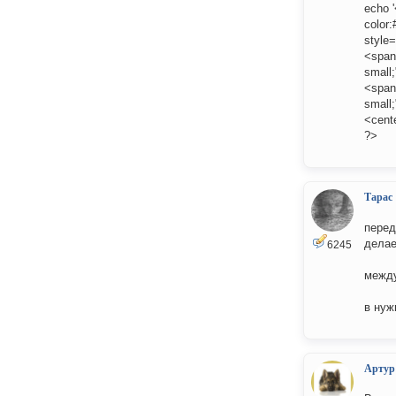
echo '
color
style=
<span
small;
<span
small;
<cente
?>
Тарас
перед 
делаем
6245
между 
в нуж
Артур