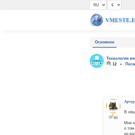
VMESTE.
Основное
Технологии ве
12 •
Посм
Артур
В общ
95
Мне н
о том
но ко