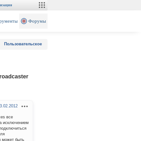
изация
рументы
Форумы
Пользовательское
oadcaster
3.02.2012
ces все
 За исключением
е подключиться
для
м может быть