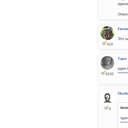
причи
Отред
Евген
Это н
410
Тарас
один 
*******
6245
Okash
tara
9
один
*****