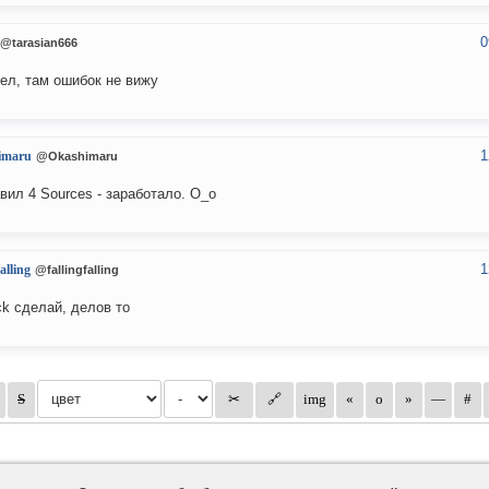
0
@tarasian666
ел, там ошибок не вижу
1
imaru
@Okashimaru
вил 4 Sources - заработало. О_о
1
falling
@fallingfalling
ack сделай, делов то