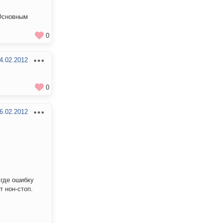
 Основным
0
4.02.2012
0
6.02.2012
 где ошибку
т нон-стоп.