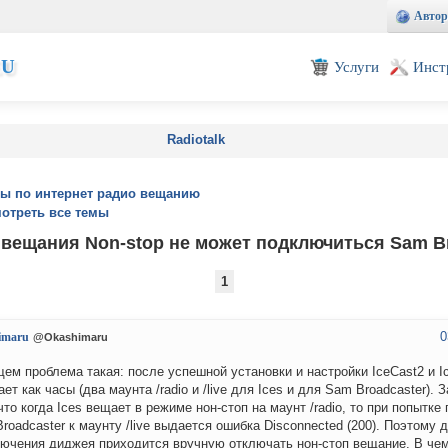
Автор
EU
Услуги
Инст
Radiotalk
ы по интернет радио вещанию
отреть все темы
 вещания Non-stop не может подключиться Sam Br
1
0
imaru
@Okashimaru
ем проблема такая: после успешной установки и настройки IceCast2 и I
ает как часы (два маунта /radio и /live для Ices и для Sam Broadcaster).
 что когда Ices вещает в режиме нон-стоп на маунт /radio, то при попытк
roadcaster к маунту /live выдается ошибка Disconnected (200). Поэтому 
ючения диджея приходится вручную отключать нон-стоп вещание. В че