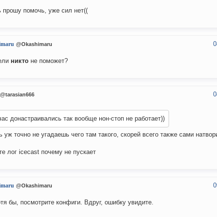
 прошу помочь, уже сил нет((
0
imaru
@Okashimaru
ели
никто
не поможет?
0
@tarasian666
ас донастраивались так вообще нон-стоп не работает))
ь уж точно не угадаешь чего там такого, скорей всего также сами натвор
те лог icecast почему не пускает
0
imaru
@Okashimaru
отя бы, посмотрите конфиги. Вдруг, ошибку увидите.