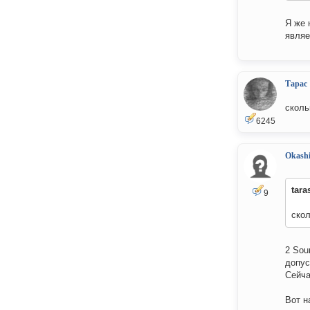
Я же 
являе
Тарас
сколь
6245
Okash
tara
9
скол
2 Sou
допус
Сейча
Вот н