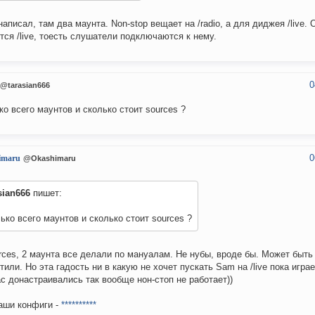
написал, там два маунта. Non-stop вещает на /radio, а для диджея /live.
тся /live, тоесть слушатели подключаются к нему.
0
@tarasian666
ко всего маунтов и сколько стоит sources ?
0
imaru
@Okashimaru
sian666
пишет:
ько всего маунтов и сколько стоит sources ?
rces, 2 маунта все делали по мануалам. Не нубы, вроде бы. Может быть
тили. Но эта гадость ни в какую не хочет пускать Sam на /live пока играе
с донастраивались так вообще нон-стоп не работает))
аши конфиги -
**********