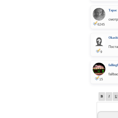
Тарас
смотр
6245
Okash
Поста
9
falling
fallb
15