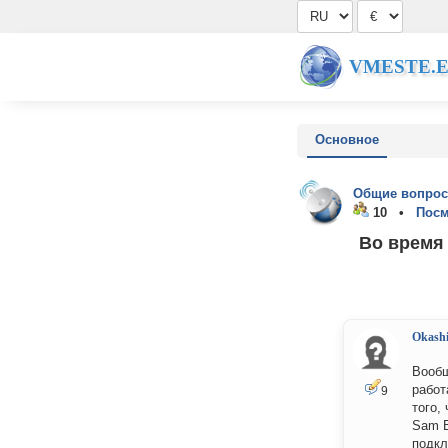
VMESTE.
Основное
Общие вопрос
10 •
Посм
Во время
Okash
Вообщ
работ
9
того,
Sam B
подкл