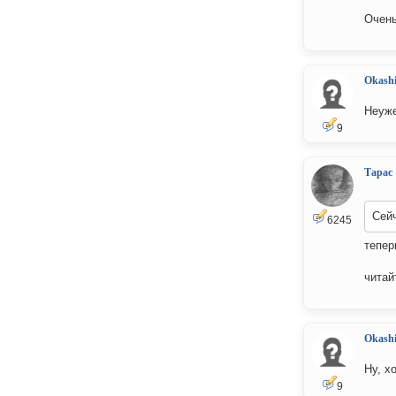
Очень
Okash
Неуж
9
Тарас
Сейч
6245
тепер
читай
Okash
Ну, х
9