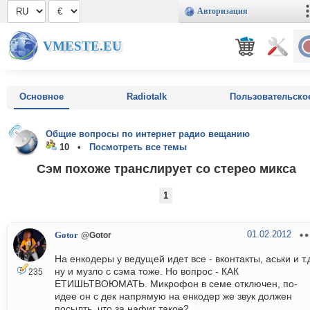
Авторизация
VMESTE.EU
Основное
Radiotalk
Пользовательско
Общие вопросы по интернет радио вещанию
10 •
Посмотреть все темы
Сэм похоже транслирует со стерео микса
1
01.02.2012
Gotor
@Gotor
На енкодеры у ведущей идет все - вконтакты, аськи и т.
ну и музло с сэма тоже. Но вопрос - КАК
235
ЕТИШЬТВОЮМАТЬ. Микрофон в семе отключен, по-
идее он с дек напрямую на енкодер же звук должен
посылть. что за нафиг такое?