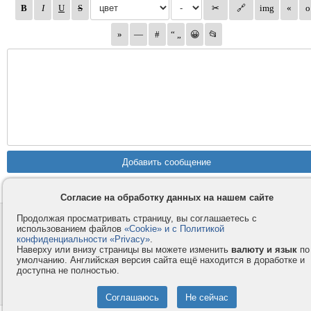
Согласие на обработку данных на нашем сайте
Продолжая просматривать страницу, вы соглашаетесь с
Контакты
Privacy и Cookie
использованием файлов
«Cookie» и с Политикой
Компания
Правила и условия
конфиденциальности «Privacy»
.
Наверху или внизу страницы вы можете изменить
валюту и язык
по
Услуги
Помощь
умолчанию. Английская версия сайта ещё находится в доработке и
Как оплатить
Форумы
доступна не полностью.
© 2008-2026
VMESTE.EU
- Все права защищены.