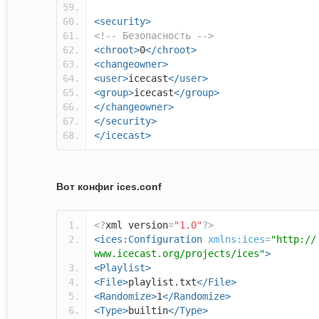
<security>
<!-- Безопасность -->
<chroot>
0
</chroot>
<changeowner>
<user>
icecast
</user>
<group>
icecast
</group>
</changeowner>
</security>
</icecast>
Вот конфиг ices.conf
<?
xml version
=
"1.0"
?>
<ices:Configuration
xmlns:ices
=
"http://
www.icecast.org/projects/ices"
>
<Playlist>
<File>
playlist.txt
</File>
<Randomize>
1
</Randomize>
<Type>
builtin
</Type>