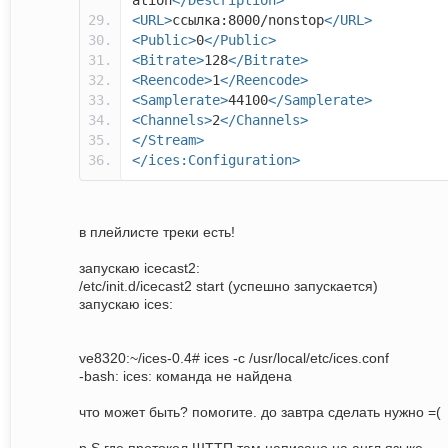
ation
</Description>
<URL>
ссылка:8000/nonstop
</URL>
<Public>
0
</Public>
<Bitrate>
128
</Bitrate>
<Reencode>
1
</Reencode>
<Samplerate>
44100
</Samplerate>
<Channels>
2
</Channels>
</Stream>
</ices:Configuration>
в плейлисте треки есть!
запускаю icecast2:
/etc/init.d/icecast2 start (успешно запускается)
запускаю ices:
ve8320:~/ices-0.4# ices -c /usr/local/etc/ices.conf
-bash: ices: команда не найдена
что может быть? помогите. до завтра сделать нужно =(