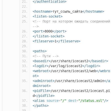
</authentication>
<hostname>
тут_ссыль_сайта
</hostname>
<listen-socket>
<!-- Порт на котором ожидать соединений
-->
<port>
8000
</port>
</listen-socket>
<fileserve>
1
</fileserve>
<paths>
<!-- Пути -->
<basedir>
/usr/share/icecast2
</basedir>
<logdir>
/var/log/icecast2
</logdir>
<webroot>
/usr/share/icecast2/web
</webro
ot>
<adminroot>
/usr/share/icecast2/admin
</a
dminroot>
<pidfile>
/usr/share/icecast2/icecast.pi
d
</pidfile>
<alias
source
=
"/"
dest
=
"/status.xsl"
/>
</paths>