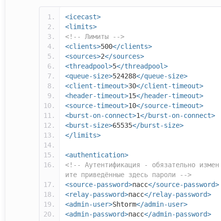
<icecast>
<limits>
<!-- Лимиты -->
<clients>
500
</clients>
<sources>
2
</sources>
<threadpool>
5
</threadpool>
<queue-size>
524288
</queue-size>
<client-timeout>
30
</client-timeout>
<header-timeout>
15
</header-timeout>
<source-timeout>
10
</source-timeout>
<burst-on-connect>
1
</burst-on-connect>
<burst-size>
65535
</burst-size>
</limits>
<authentication>
<!-- Аутентификация - обязательно измен
ите приведённые здесь пароли -->
<source-password>
пасс
</source-password>
<relay-password>
пасс
</relay-password>
<admin-user>
Shtorm
</admin-user>
<admin-password>
пасс
</admin-password>