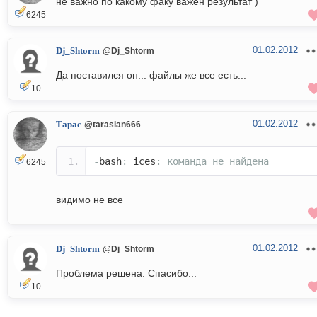
не важно по какому факу важен результат )
6245
01.02.2012
Dj_Shtorm
@Dj_Shtorm
Да поставился он... файлы же все есть...
10
01.02.2012
Тарас
@tarasian666
-
bash
:
ices
:
команда
не
найдена
6245
видимо не все
01.02.2012
Dj_Shtorm
@Dj_Shtorm
Проблема решена. Спасибо...
10