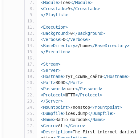
<Module>
ices
</Module>
<Crossfade>
5
</Crossfade>
</Playlist>
<Execution>
<Background>
0
</Background>
<Verbose>
0
</Verbose>
<BaseDirectory>
/home
</BaseDirectory>
</Execution>
<Stream>
<Server>
<Hostname>
тут_ссыль_сайта
</Hostname>
<Port>
8000
</Port>
<Password>
пасс
</Password>
<Protocol>
ШТТП
</Protocol>
</Server>
<Mountpoint>
/nonstop
</Mountpoint>
<Dumpfile>
ices.dump
</Dumpfile>
<Name>
Radio Gorodok
</Name>
<Genre>
All
</Genre>
<Description>
The First internet dariost