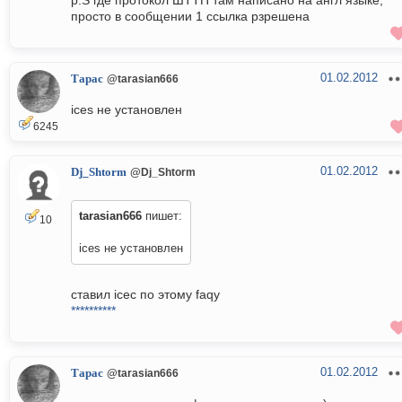
p.S где протокол ШТТП там написано на англ языке,
просто в сообщении 1 ссылка рзрешена
01.02.2012
Тарас
@tarasian666
ices не установлен
6245
01.02.2012
Dj_Shtorm
@Dj_Shtorm
tarasian666
пишет:
10
ices не установлен
ставил icec по этому faqу
**********
01.02.2012
Тарас
@tarasian666