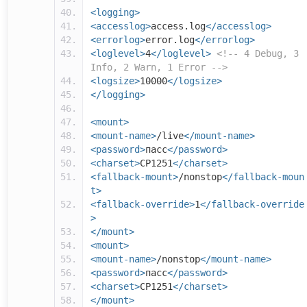
<logging>
<accesslog>
access.log
</accesslog>
<errorlog>
error.log
</errorlog>
<loglevel>
4
</loglevel>
<!-- 4 Debug, 3
Info, 2 Warn, 1 Error -->
<logsize>
10000
</logsize>
</logging>
<mount>
<mount-name>
/live
</mount-name>
<password>
пасс
</password>
<charset>
CP1251
</charset>
<fallback-mount>
/nonstop
</fallback-moun
t>
<fallback-override>
1
</fallback-override
>
</mount>
<mount>
<mount-name>
/nonstop
</mount-name>
<password>
пасс
</password>
<charset>
CP1251
</charset>
</mount>