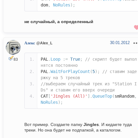
dom
,
NoRules
);
не случайный, а определенный
30.01.2012
Алекс
@Alex_L
PAL
.
Loop
:=
True
;
// скрипт будет выпол
83
нятся постоянно
PAL
.
WaitForPlayCount
(
5
);
// ставим заде
ржку на 5 треков
//выбераем случайный трек из "Station I
Ds" и ставим его вверх очереди
CAT
[
'Jingles (All)'
].
QueueTop
(
smRandom
,
NoRules
);
Вот пример. Создаете папку
Jingles
. И кидаете туда
треки. Но она будет не подпапкой, а каталогом.