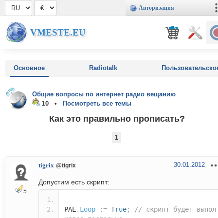
Авторизация
VMESTE.EU
Основное
Radiotalk
Пользовательско
Общие вопросы по интернет радио вещанию
10 •
Посмотреть все темы
Как это правильно прописать?
1
30.01.2012
tigrix
@tigrix
Допустим есть скрипт:
5
PAL
.
Loop
:=
True
;
// скрипт будет выпол