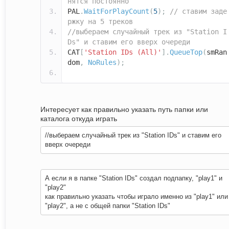
нятся постоянно
PAL
.
WaitForPlayCount
(
5
);
// ставим заде
ржку на 5 треков
//выбераем случайный трек из "Station I
Ds" и ставим его вверх очереди
CAT
[
'Station IDs (All)'
].
QueueTop
(
smRan
dom
,
NoRules
);
Интересует как правильно указать путь папки или
каталога откуда играть
//выбераем случайный трек из "Station IDs" и ставим его
вверх очереди
А если я в папке "Station IDs" создал подпапку, "play1" и
"play2"
как правильно указать чтобы играло именно из "play1" или
"play2", а не с общей папки "Station IDs"