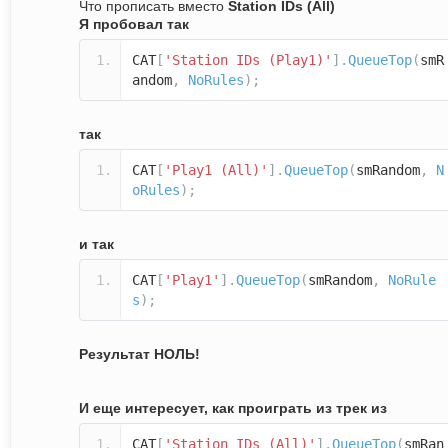
Что прописать вместо
Station IDs (All)
Я пробовал так
CAT
[
'Station IDs (Play1)'
].
QueueTop
(
smR
andom
,
NoRules
);
так
CAT
[
'Play1 (All)'
].
QueueTop
(
smRandom
,
N
oRules
);
и так
CAT
[
'Play1'
].
QueueTop
(
smRandom
,
NoRule
s
);
Результат НОЛЬ!
И еще интересует, как проиграть из трек из
CAT
[
'Station IDs (All)'
].
QueueTop
(
smRan