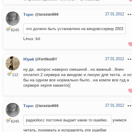
27.01.2012
Тарас
@tarasian666
что должно быть установлено на виндовссервер 2003
6245
Linux :lol:
27.01.2012
Юрий
@FortNoxBY
ну да...вопрос наверно смешной...но важный...блин
оплатил 2 сервера на виндовс и линукс для теста...и хо
112
бы на одном все нормально было...на компе все гуд а
сервере херня какаето((
27.01.2012
Тарас
@tarasian666
учимся
радиобосс постояно выдает какие то ошибки..
6245
читать, понимать и исправлять эти ошибки