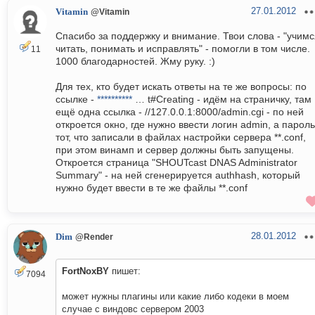
27.01.2012
Vitamin
@Vitamin
Спасибо за поддержку и внимание. Твои слова - "учимс
читать, понимать и исправлять" - помогли в том числе.
11
1000 благодарностей. Жму руку. :)
Для тех, кто будет искать ответы на те же вопросы: по
ссылке -
**********
… t#Creating - идём на страничку, там
ещё одна ссылка - //127.0.0.1:8000/admin.cgi - по ней
откроется окно, где нужно ввести логин admin, а пароль
тот, что записали в файлах настройки сервера **.conf,
при этом винамп и сервер должны быть запущены.
Откроется страница "SHOUTcast DNAS Administrator
Summary" - на ней сгенерируется authhash, который
нужно будет ввести в те же файлы **.conf
28.01.2012
Dim
@Render
FortNoxBY
пишет:
7094
может нужны плагины или какие либо кодеки в моем
случае с виндовс сервером 2003