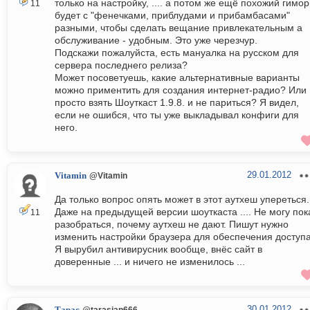
только на настройку, .... а потом же ещё похожий гимор
11
будет с "фенечками, приблудами и прибамбасами"
разными, чтобы сделать вещание привлекательным а
обслуживание - удобным. Это уже черезчур.
Подскажи пожалуйста, есть мануалка на русском для
сервера последнего релиза?
Может посоветуешь, какие альтернативные варианты
можно приментить для создания интернет-радио? Или
просто взять Шоуткаст 1.9.8. и не париться? Я видел,
если не ошибся, что ты уже выкладывал конфиги для
него.
29.01.2012
Vitamin
@Vitamin
Да только вопрос опять может в этот аутхеш упереться.
Даже на предыдущей версии шоуткаста .... Не могу пок
11
разобраться, почему аутхеш не дают. Пишут нужно
изменить настройки браузера для обеспечения доступа
Я вырубил антивирусник вообще, внёс сайт в
доверенные ... и ничего не изменилось ...
30.01.2012
@tarasian666