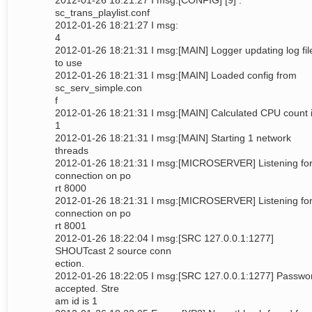
2012-01-26 18:21:27 I msg:[CONFIG] [9] :
sc_trans_playlist.conf
2012-01-26 18:21:27 I msg:
4
2012-01-26 18:21:31 I msg:[MAIN] Logger updating log fil
to use
2012-01-26 18:21:31 I msg:[MAIN] Loaded config from
sc_serv_simple.con
f
2012-01-26 18:21:31 I msg:[MAIN] Calculated CPU count 
1
2012-01-26 18:21:31 I msg:[MAIN] Starting 1 network
threads
2012-01-26 18:21:31 I msg:[MICROSERVER] Listening fo
connection on po
rt 8000
2012-01-26 18:21:31 I msg:[MICROSERVER] Listening fo
connection on po
rt 8001
2012-01-26 18:22:04 I msg:[SRC 127.0.0.1:1277]
SHOUTcast 2 source conn
ection.
2012-01-26 18:22:05 I msg:[SRC 127.0.0.1:1277] Passwo
accepted. Stre
am id is 1