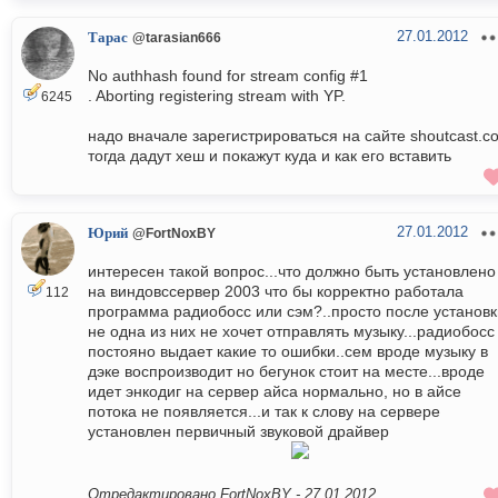
27.01.2012
Тарас
@tarasian666
No authhash found for stream config #1
. Aborting registering stream with YP.
6245
надо вначале зарегистрироваться на сайте shoutcast.c
тогда дадут хеш и покажут куда и как его вставить
27.01.2012
Юрий
@FortNoxBY
интересен такой вопрос...что должно быть установлено
на виндовссервер 2003 что бы корректно работала
112
программа радиобосс или сэм?..просто после установк
не одна из них не хочет отправлять музыку...радиобосс
постояно выдает какие то ошибки..сем вроде музыку в
дэке воспроизводит но бегунок стоит на месте...вроде
идет энкодиг на сервер айса нормально, но в айсе
потока не появляется...и так к слову на сервере
установлен первичный звуковой драйвер
Отредактировано FortNoxBY -
27.01.2012