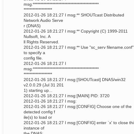
msg:********************************************
*******************
2012-01-26 18:21:27 I msg:** SHOUTcast Distributed
Network Audio Serve
r (DNAS)
2012-01-26 18:21:27 I msg:** Copyright (C) 1999-2011
Nullsoft, Inc. A
ll Rights Reserved.
2012-01-26 18:21:27 I msg:** Use "sc_serv filename.conf"
to specify a
config file.
2012-01-26 18:21:27 I
msg:********************************************
*******************
2012-01-26 18:21:27 I msg:[SHOUTcast] DNAS/win32
v2.0.0.29 (Jul 31 201
1) starting up...
2012-01-26 18:21:27 I msg:[MAIN] PID: 3720
2012-01-26 18:21:27 I msg:
2012-01-26 18:21:27 I msg:[CONFIG] Choose one of the
detected config f
ile(s) to load or
2012-01-26 18:21:27 I msg:[CONFIG] enter `x' to close thi
instance of
the DNAS: