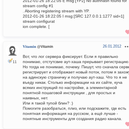
2012-01-26 18:22:05 E msg:[YP2] No authhash found for
stream config #1
. Aborting registering stream with YP.
2012-01-26 18:22:05 I msg:[SRC 127.0.0.1:1277 sid=1]
stream configurat
ion complete. [
26.01.2012
Vitamin
@Vitamin
Вот, что лог сервера фиксирует. Если я правильно
понимаю, отстутсвие аут-хаша прерывает регистрацию
11
Но тогда не понимаю, почему. Пишут, что сначала серв
регистрирует и отображает новый поток, потом я захож
на адинскую страничку и получаю аут-хаш. Что то я не
въеду никак. Столько информации на их сайте, куча
всяких инструкций по настройке, а элементарной
понятной пошаговой инструкции , для простых и
наивных, нет.
Или я такой тупой блин? :)
Помогите разобраться, плиз, или подскажите, где есть
понятная информация на русском, а ещё лучше -
понятные инструменты для создания радио канала.