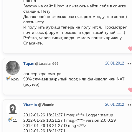
пошёл.
Захожу на сайт Шоут, и пытаюсь найти себя в списке
станций. Нету!
Делаю ещё несколько раз (как рекомендуют в хелпе) -
опять нету.
И получить аутхаш теперь не получится. Просмотрел
почти весь форум - похоже, я один такой тупой .... :)
Ребята, череп кипит, когда не могу понять причину.
Спасайте.
26.01.2012
Тарас
@tarasian666
лог сервера смотри
99% случаев закрытый порт, или файрволл или NAT
6245
(роутер)
26.01.2012
Vitamin
@Vitamin
2012-01-26 18:21:27 I msg:<***> Logger startup
2012-01-26 18:21:27 I msg:<***> version 2.0.0.29
11
2012-01-26 18:21:27 D msg:<***>
2012-01-26 18:21:27 I