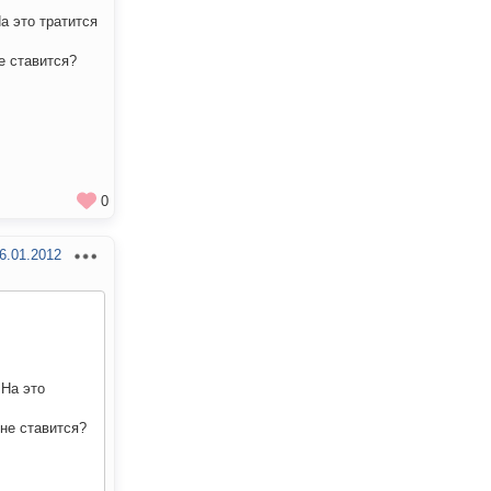
а это тратится
е ставится?
0
6.01.2012
 На это
не ставится?