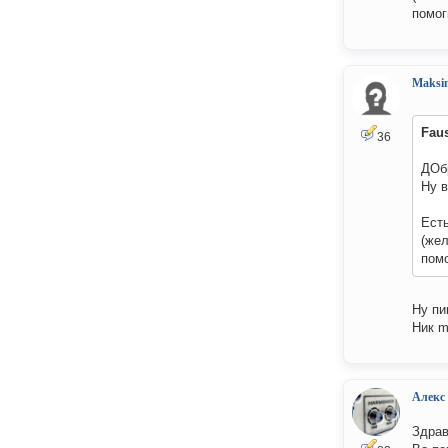
помо
Maksi
Fau
36
ДОбр
Ну в
Есть
(жел
пом
Ну пи
Ник m
Алекс
Здрав