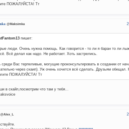
гите ПОЖАЛУЙСТА! Тт
2
mka
@Maksimka
stFantom13
пишет:
ые люди. Очень нужна помощь. Как говорится - то ли я баран то ли лыж
сё. Всё делал как надо. Не работает. Хоть застрелись.
 среди Вас терпеливые, могущие проконсультировать в создании от нач
ательно через скаип). Уж очень хочется всё сделать. Друзьям обещал. 
огите ПОЖАЛУЙСТА! Тт
ши в скайп,посмотрим что там у тебя...
aksvoice
2
@Alex_L
ствуйте.