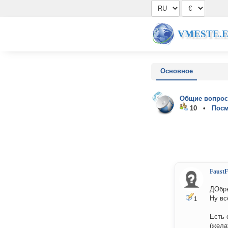
VMESTE.
Основное
Общие вопрос
10 •
Посм
Faust
ДОбры
Ну вс
1
Есть 
(жела