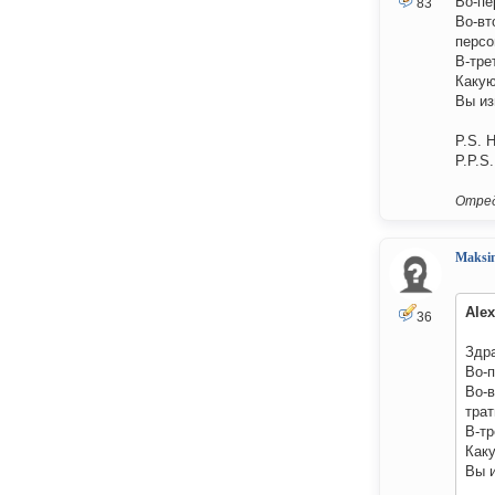
Во-пе
83
Во-вт
персо
В-тре
Какую
Вы из
P.S. 
P.P.S
Отред
Maksi
Ale
36
Здр
Во-
Во-в
трат
В-тр
Как
Вы и