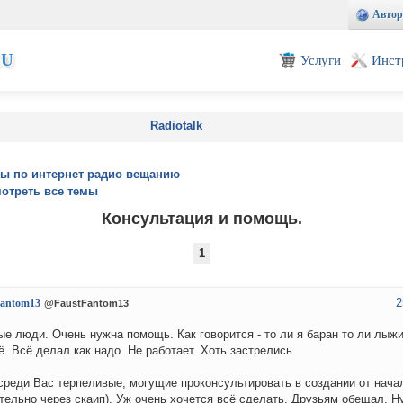
Автор
EU
Услуги
Инст
Radiotalk
ы по интернет радио вещанию
отреть все темы
Консультация и помощь.
1
2
Fantom13
@FaustFantom13
е люди. Очень нужна помощь. Как говорится - то ли я баран то ли лыжи
ё. Всё делал как надо. Не работает. Хоть застрелись.
среди Вас терпеливые, могущие проконсультировать в создании от нача
тельно через скаип). Уж очень хочется всё сделать. Друзьям обещал. Н