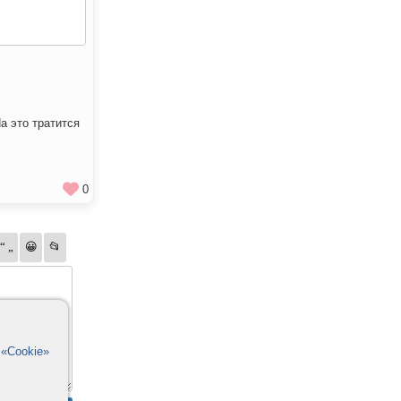
а это тратится
0
в
«Cookie»