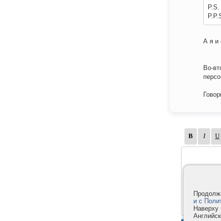
P.S.
P.P.
А я и
Во-вт
персо
Говор
Продолжа
и с Поли
Наверху 
Английск