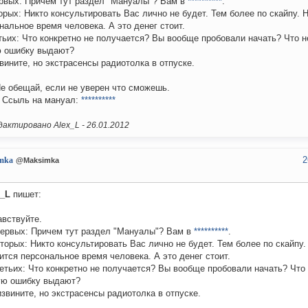
рвых: Причем тут раздел "Мануалы"? Вам в
**********
.
орых: Никто консультировать Вас лично не будет. Тем более по скайпу. Н
нальное время человека. А это денег стоит.
тьих: Что конкретно не получается? Вы вообще пробовали начать? Что н
 ошибку выдают?
вините, но экстрасенсы радиотолка в отпуске.
Не обещай, если не уверен что сможешь.
. Ссыль на мануал:
**********
актировано Alex_L -
26.01.2012
2
mka
@Maksimka
x_L
пишет:
авствуйте.
первых: Причем тут раздел "Мануалы"? Вам в
**********
.
торых: Никто консультировать Вас лично не будет. Тем более по скайпу.
ится персональное время человека. А это денег стоит.
етьих: Что конкретно не получается? Вы вообще пробовали начать? Что 
ую ошибку выдают?
звините, но экстрасенсы радиотолка в отпуске.