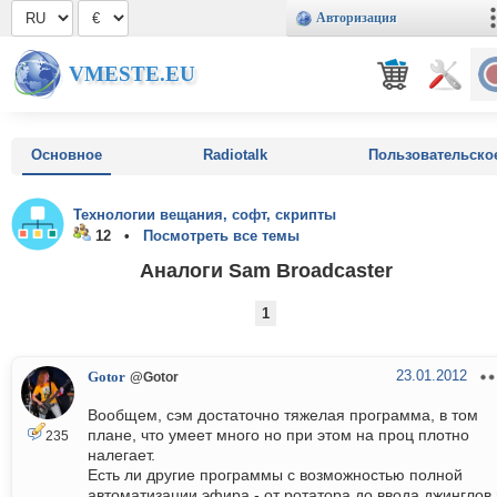
Авторизация
VMESTE.EU
Основное
Radiotalk
Пользовательско
Технологии вещания, софт, скрипты
12 •
Посмотреть все темы
Аналоги Sam Broadcaster
1
23.01.2012
Gotor
@Gotor
Вообщем, сэм достаточно тяжелая программа, в том
плане, что умеет много но при этом на проц плотно
235
налегает.
Есть ли другие программы с возможностью полной
автоматизации эфира - от ротатора до ввода джинглов 