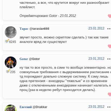
частенько, а все, что крутится вокруг них разнообразит
плейлист.
Отредактировано Gotor -
23.01.2012
23.01.2012
Тарас
@tarasian666
звучит просто, можно скриптом сделать ) так как такие
аналоги вряд ли существуют
6245
23.01.2012
Gotor
@Gotor
ну так то все просто, в сэме то вообще элементарно. н
совокупные требования с выдерживанием расписание 
235
тд порождают довльно сложную систему. К сэму лишь
одна претензия - енкодеры "тяжелые" и со временем
даже с отключенными енкодерами начинает налегать 
проц (раз в неделю ребут приходится делать).
23.01.2012
Евгений
@Drakkar