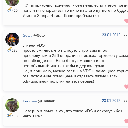
НУ ты приколист конечно. Ясен пень, если у тебя трети
пень и гиг оперативы, то ничо из этого путного не будет
410
У меня 2 ядра 4 гига. Ваще проблем нет
23.01.2012
Gotor
@Gotor
у меня VDS.
просто умиляет, что на ноуте с третьим пнем
235
пресловутым и 256 оперативы никаких тормозов у сем
не наблюдалось. Если б не домашние и не
нестабильный инет - так бы и держал дома.
Не, я понимаю, можно взять на VDS и помощнее тари
ога, потом еще помощнее и отдавать пятую часть
официальной получки на этот сервак))
23.01.2012
Евгений
@Drakkar
Наверно я ламо. я хз , что такое VDS и апхожусь без
него. Ога :)
410