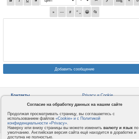
Контакты
Privacy и Cookie
Компания
Правила и условия
Согласие на обработку данных на нашем сайте
Услуги
Помощь
Продолжая просматривать страницу, вы соглашаетесь с
Как оплатить
Форумы
использованием файлов
«Cookie» и с Политикой
конфиденциальности «Privacy»
.
© 2008-2026
VMESTE.EU
- Все права защищены.
Наверху или внизу страницы вы можете изменить
валюту и язык
по
умолчанию. Английская версия сайта ещё находится в доработке и
доступна не полностью.