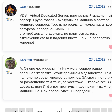
23.01.2012
Gotor
@Gotor
VDS - Virtual Dedicated Server, виртуальный выделенны
сервер. Грубо говоря - виртуальная машина в составе
235
мощного сервера. Тоесть не реальная железяка, а "кус
ресурсов" серверной машины.
это чтоб дома не держать, не париться за тему
отключений света и падения инета. но и не бесплатно
конечно)
23.01.2012
Евгений
@Drakkar
А. От оно чо, михалыч !)) Ну у меня сервер радио -
реальная железяка, чтоит прямиком в датацентре. Там
410
на полочке среди множества компов. ЗА свет я не плач
за размещение там тоже, за хост тоже ... короче все 33
удовольствия ))))) а вот упсу туды надо прикупить. А то
машинки на 1-ой слабой упсе. Нипорядокк :)