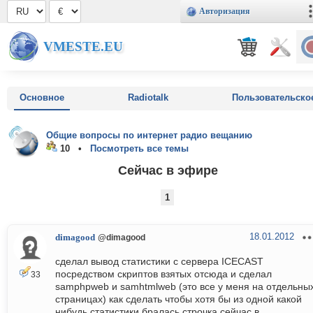
Авторизация
VMESTE.EU
Основное
Radiotalk
Пользовательско
Общие вопросы по интернет радио вещанию
10 •
Посмотреть все темы
Сейчас в эфире
1
18.01.2012
dimagood
@dimagood
сделал вывод статистики с сервера ICECAST
посредством скриптов взятых отсюда и сделал
33
samphpweb и samhtmlweb (это все у меня на отдельны
страницах) как сделать чтобы хотя бы из одной какой
нибудь статистики бралась строчка сейчас в