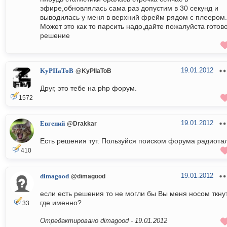
эфире,обновлялась сама раз допустим в 30 секунд и
выводилась у меня в верхний фрейм рядом с плеером.
Может это как то парсить надо,дайте пожалуйста готов
решение
19.01.2012
KyPIIaToB
@KyPIIaToB
Друг, это тебе на php форум.
1572
19.01.2012
Евгений
@Drakkar
Есть решения тут. Пользуйся поиском форума радиота
410
19.01.2012
dimagood
@dimagood
если есть решения то не могли бы Вы меня носом ткну
где именно?
33
Отредактировано dimagood -
19.01.2012