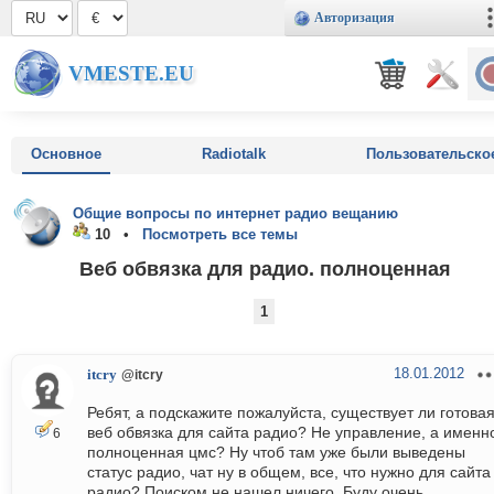
Авторизация
VMESTE.EU
Основное
Radiotalk
Пользовательско
Общие вопросы по интернет радио вещанию
10 •
Посмотреть все темы
Веб обвязка для радио. полноценная
1
18.01.2012
itcry
@itcry
Ребят, а подскажите пожалуйста, существует ли готова
веб обвязка для сайта радио? Не управление, а именн
6
полноценная цмс? Ну чтоб там уже были выведены
статус радио, чат ну в общем, все, что нужно для сайта
радио? Поиском не нашел ничего. Буду очень