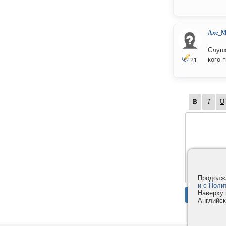
Axe_M
Слуша
кого 
21
Продолжа
и с Поли
Наверху 
Английск