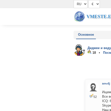
VMESTE.
Основное
Диджеи и вед
18 •
Посм
newdj
Ищем 
Все в
52
ICQ: 
Skype
Наш в