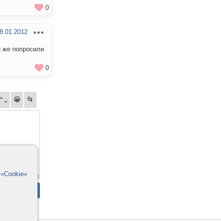
0
8.01.2012
и же попросили
0
в
«Cookie»