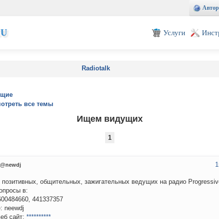
Автор
EU
Услуги
Инст
Radiotalk
ущие
отреть все темы
Ищем видущих
1
1
@newdj
позитивных, общительных, зажигательных ведущих на радио Progressiv
опросы в:
600484660, 441337357
: neewdj
еб сайт:
**********