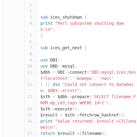
sub
ices_shutdown
{
print
"Perl subsystem shutting dow
n:\n"
;
}
sub
ices_get_next
{
use
DBI
;
use
DBD
::
mysql
;
$dbh
=
DBI
->
connect
(
'DBI:mysql:ices;hos
t=localhost'
,
'юзверь'
,
'пасс'
)
||
die
"Could not connect to databas
e: $DBI::errstr"
;
$sth
=
$dbh
->
prepare
(
'SELECT filename F
ROM mp_id3_tags WHERE id=1'
);
$sth
->
execute
();
$result
=
$sth
->
fetchrow_hashref
();
print
"Value returned: $result->{filena
me}\n"
;
return
$result
->{
filename
};