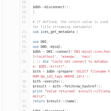
$dbh
->
disconnect
();
}
# If defined, the return value is used
for title streaming (metadata)
sub
ices_get_metadata
{
use
DBI
;
use
DBD
::
mysql
;
$dbh
=
DBI
->
connect
(
'DBI:mysql:ices;hos
t=localhost'
,
'юзверь'
,
'пасс'
)
||
die
"Could not connect to databas
e: $DBI::errstr"
;
$sth
=
$dbh
->
prepare
(
'SELECT filename F
ROM mp_id3_tags WHERE id=1'
);
$sth
->
execute
();
$result
=
$sth
->
fetchrow_hashref
();
print
"Value returned: $result->{filena
me}\n"
;
return
$result
->{
name
};