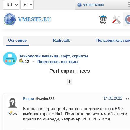
Авторизация
VMESTE.EU
Основное
Radiotalk
Пользовательско
Технологии вещания, софт, скрипты
12 •
Посмотреть все темы
Perl скрипт ices
1
14.01.2012
Вадим
@tayler882
Вот нашел скрипт perl для ices, подключается к БД и
выбирает трек с id=1. Поможете дописать чтобы треки
26
играли по очереди, например: id=1, id=2 и т.д.