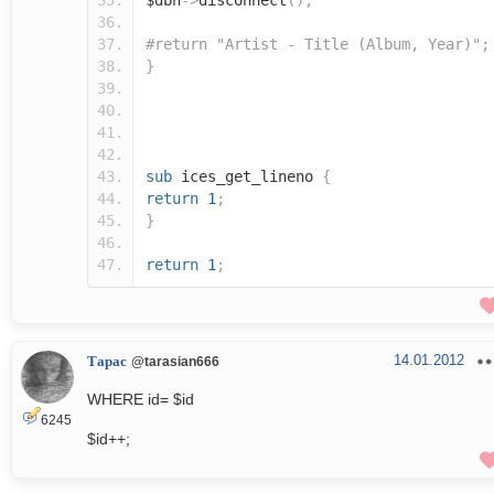
$dbh
->
disconnect
();
#return "Artist - Title (Album, Year)";
}
sub
ices_get_lineno
{
return
1
;
}
return
1
;
14.01.2012
Тарас
@tarasian666
WHERE id= $id
6245
$id++;