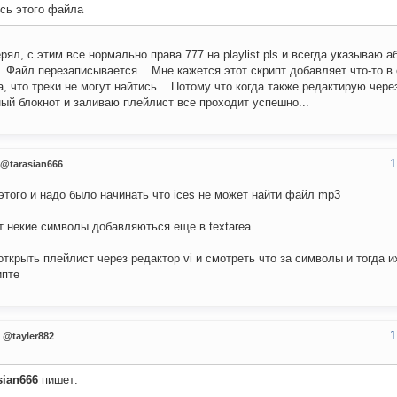
сь этого файла
рял, с этим все нормально права 777 на playlist.pls и всегда указываю 
. Файл перезаписывается... Мне кажется этот скрипт добавляет что-то в
, что треки не могут найтись... Потому что когда также редактирую чер
ый блокнот и заливаю плейлист все проходит успешно...
1
@tarasian666
 этого и надо было начинать что ices не может найти файл mp3
т некие символы добавляються еще в textarea
открыть плейлист через редактор vi и смотреть что за символы и тогда 
ипте
1
@tayler882
sian666
пишет: