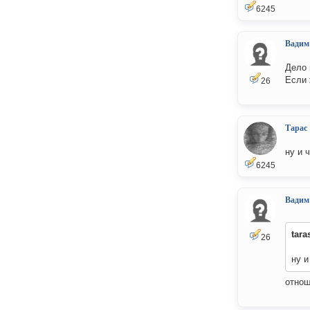
6245
Вадим
Дело 
Если 
26
Тарас
ну и 
6245
Вадим
tara
26
ну и
отнош