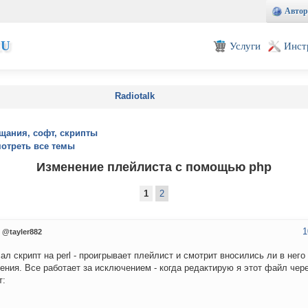
Автор
EU
Услуги
Инст
Radiotalk
щания, софт, скрипты
отреть все темы
Изменение плейлиста с помощью php
1
2
1
@tayler882
ал скрипт на perl - проигрывает плейлист и смотрит вносились ли в него 
ения. Все работает за исключением - когда редактирую я этот файл чере
т: