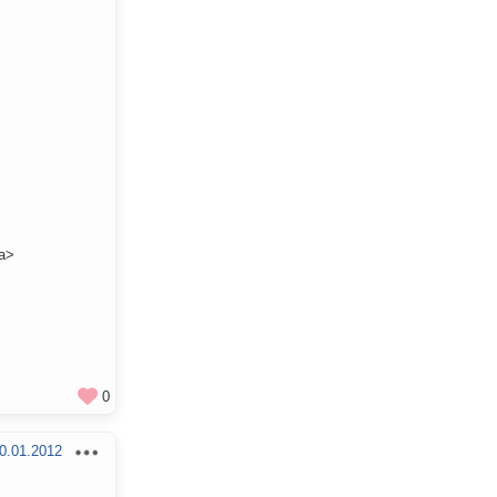
ea>
0
0.01.2012