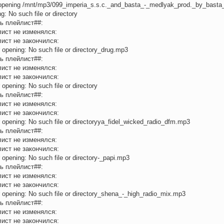
 opening /mnt/mp3/099_imperia_s.s.c._and_basta_-_medlyak_prod._by_basta_
g: No such file or directory
ь плейлист##:
ист не изменялся:
ист не закончился:
r opening: No such file or directory_drug.mp3
ь плейлист##:
ист не изменялся:
ист не закончился:
r opening: No such file or directory
ь плейлист##:
ист не изменялся:
ист не закончился:
r opening: No such file or directoryya_fidel_wicked_radio_dfm.mp3
ь плейлист##:
ист не изменялся:
ист не закончился:
r opening: No such file or directory-_papi.mp3
ь плейлист##:
ист не изменялся:
ист не закончился:
r opening: No such file or directory_shena_-_high_radio_mix.mp3
ь плейлист##:
ист не изменялся:
ист не закончился: