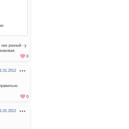
 их
 них разный - у
инаковая.
0
1.01.2012
 правильно
0
1.01.2012