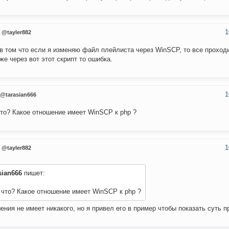
1
@tayler882
в том что если я изменяю файл плейлиста через WinSCP, то все проход
же через вот этот скрипт то ошибка.
1
@tarasian666
что? Какое отношение имеет WinSCP к php ?
1
@tayler882
sian666
пишет:
 что? Какое отношение имеет WinSCP к php ?
ения не имеет никакого, но я привел его в пример чтобы показать суть 