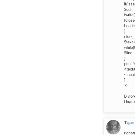
if(iss
$edit 
fwrite
fclose
header
}
else{
$text 
while(
$line 
}
print
<texta
<inpu
}
?>
В лог
Подск
Тарас
испол