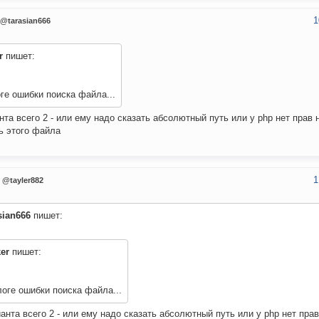
1
@tarasian666
r
пишет:
ге ошибки поиска файла...
нта всего 2 - или ему надо сказать абсолютный путь или у php нет прав 
ь этого файла
1
@tayler882
sian666
пишет:
ker
пишет:
логе ошибки поиска файла...
анта всего 2 - или ему надо сказать абсолютный путь или у php нет прав