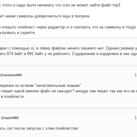
с этого и надо было начинать что ices не может найти файл mp3
ит некие символы добавляються еще в textarea
 открыть плейлист через редактор vi и смотреть что за символы и тогда
тровать в скрипте
вал с помощью vi, в обеих файлах ничего лишнего нет. Однако размер у
его 874 байт и 891 байт у не рабочего. Содержание и кодировка в них од
1
@tarasian666
капризен ко всяким "нечитабельным знакам"
е пишет какой именно файл не находит? иногда там пишет так как его не
 в плейлисте
1
@tayler882
есь лог после запуска с этим плейлистом: