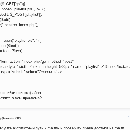
et($_GET['go'])){
= fopen("playlist.pls", "w") ;
($edit, $_POST['playlist']);
($edit);
('Location: index.php');
= fopen("playlist.pls", "r");
!feof($text)){
.= fgets($text);
 '<form action="index.php?go" method="post">
rea style="width: 25%; min-height: 500px;" name="playlist" >'.$line.'</textar
t type="submit" value="Обновить" />';
е ошибки поиска файла...
ажите в чем проблема?
1
@tarasian666
ьзуйте абсолютный путь к файлу и проверить права доступа на файл