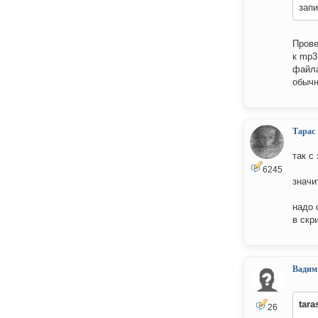
запи
Прове
к mp3
файла
обычн
Тарас
так с
6245
значи
надо 
в скр
Вадим
tara
26