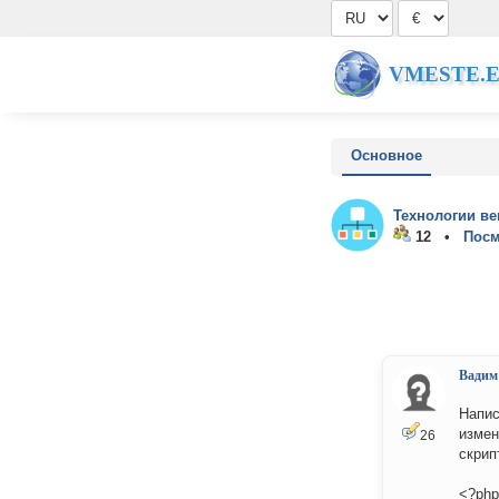
VMESTE.
Основное
Технологии ве
12 •
Посм
Вадим
Напис
измен
26
скрип
<?php