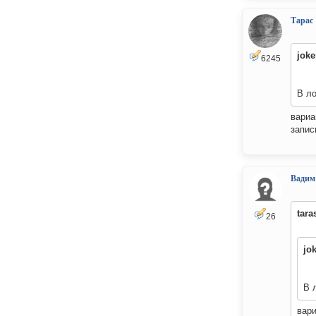
Тарас
joke
6245
В ло
вариа
запис
Вадим
tara
26
jo
В 
вари