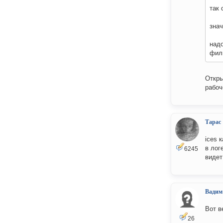
так 
знач
надо
филь
Откры
рабоч
Тарас
ices 
в лог
6245
видет
Вадим
Вот в
26