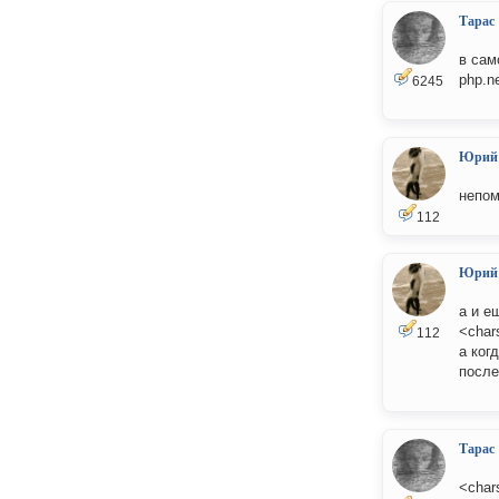
Тарас
в сам
php.n
6245
Юрий
непо
112
Юрий
а и е
<char
112
а ког
после
Тарас
<char