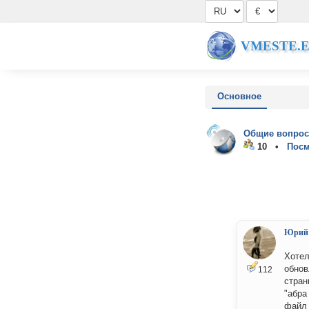
VMESTE.
Основное
Общие вопрос
10 •
Посм
Юрий
Хотел
обнов
112
стран
"абра
файл 