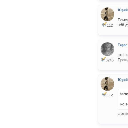
Юрий
Помен
utf8 
112
Тарас
это н
Проще
6245
Юрий
tara
112
но в
с эти