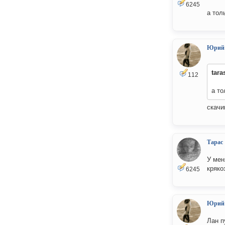
6245
а тол
Юрий
tara
112
а то
скачи
Тарас
У мен
кряко
6245
Юрий
Лан п