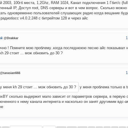
й 2003, 100гб места, 1,2Ghz, RAM 1024, Канал подключения 1 Гбит/с (full 
енный IP, Доступ root, DNS серверы и вот в чем вопрос. Сколько можно
ать одновременно пользователей слушающих радио когда вещание буде
 радиобосс v4.0.2.248 с битрейтом 128 и через айс
1
ий
@Drakkar
очно ! Помните мою проблему..когда последнююю песню айс показывал на
kh 29 стоит ... мож обновить до 30 ?
1
@tarasian666
у меня kh 29 стоит ... мож обновить до 30 ?
у меня проблема только в t
oxBY сколько выдержит мало зависит от параметров сервера, в первую 
юченного к нему канала интернета и насколько он занят другимим вдс-а
не