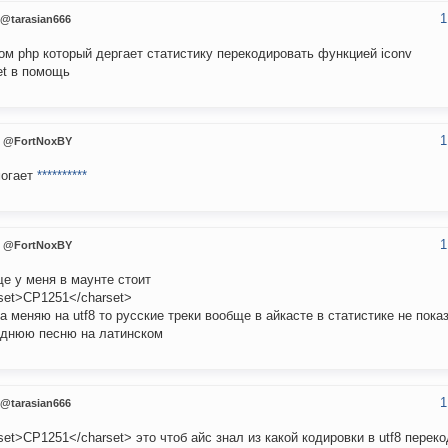
1
@tarasian666
ом php который дергает статистику перекодировать функцией iconv
et в помощь
1
@FortNoxBY
могает
**********
1
@FortNoxBY
ще у меня в маунте стоит
set>CP1251</charset>
да меняю на utf8 то русские треки вообще в айкасте в статистике не пока
днюю песню на латинском
1
@tarasian666
set>CP1251</charset> это чтоб айс знал из какой кодировки в utf8 перек