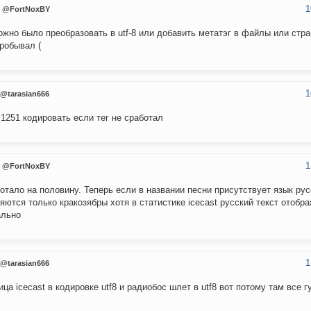
1
@FortNoxBY
ожно было преобразовать в utf-8 или добавить метатэг в файлы или стр
робывал (
1
@tarasian666
в 1251 кодировать если тег не сработал
1
@FortNoxBY
отало на половину. Теперь если в названии песни присутствует язык рус
яются только кракозябры хотя в статистике icecast русский текст отобр
ально
1
@tarasian666
ица icecast в кодировке utf8 и радиобос шлет в utf8 вот потому там все г