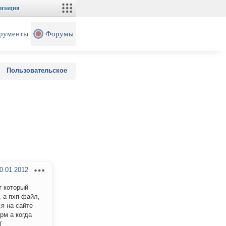
изация
рументы
Форумы
Пользовательское
0.01.2012
т который
, а пхп файл,
ся на сайте
рм а когда
(