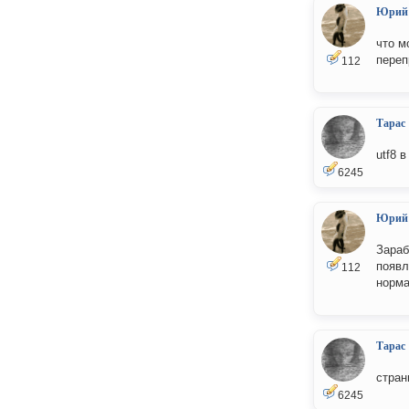
Юрий
что м
переп
112
Тарас
utf8 
6245
Юрий
Зараб
появл
112
норм
Тарас
стран
6245