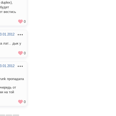
duplex),
 будет
т вестись
0
3.01.2012
 лат... дык у
0
3.01.2012
runk пропадала
очередь от
ми на той
0