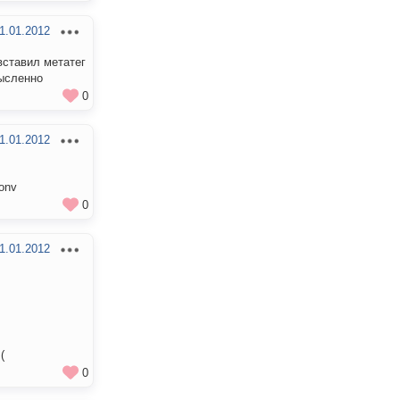
1.01.2012
вставил метатег
мысленно
0
1.01.2012
onv
0
1.01.2012
(
0