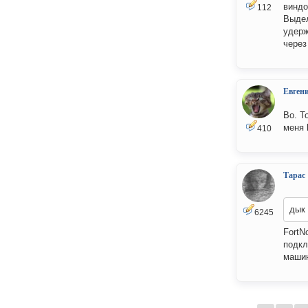
виндо
112
Выдел
удерж
через
Евген
Во. Т
меня 
410
Тарас
дык 
6245
FortN
подкл
маши