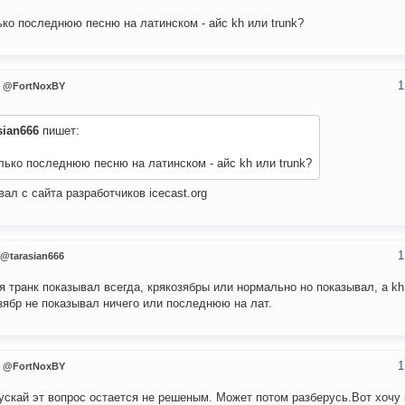
ько последнюю песню на латинском - айс kh или trunk?
1
@FortNoxBY
sian666
пишет:
лько последнюю песню на латинском - айс kh или trunk?
вал с сайта разработчиков icecast.org
1
@tarasian666
я транк показывал всегда, крякозябры или нормально но показывал, а k
зябр не показывал ничего или последнюю на лат.
1
@FortNoxBY
ускай эт вопрос остается не решеным. Может потом разберусь.Вот хочу 