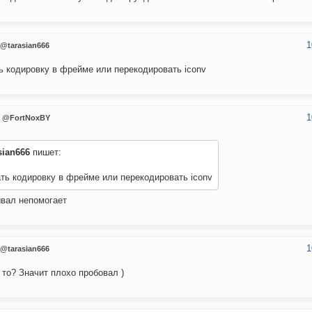
1
@tarasian666
ь кодировку в фрейме или перекодировать iconv
1
@FortNoxBY
sian666
пишет:
ть кодировку в фрейме или перекодировать iconv
вал непомогает
1
@tarasian666
и то? Значит плохо пробовал )