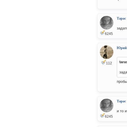
Тарас
задат
6245
Юрий
tara
112
зада
пробы
Тарас
и то 
6245