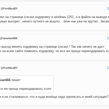
1
@FortNoxBY
ял на странице icecast кодировку в windows-1251, а в файле на выводе 
думал выгорит...ничего путного не вышло....блин как уже не крутил...бес
1
@tarasian666
е выход менять кодировку на странице icecast ! Так как ничего не даст
 на всем сайте поменять кодировку, но все же проще перекодировать ic
1
@FortNoxBY
sian666
пишет:
се же проще перекодировать iconv
м я не сталкивался, что и куда вообще надо прописать в моей ситуации? 