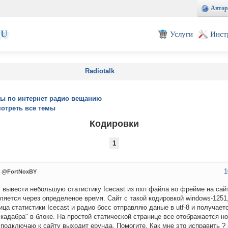
Автор
EU
Услуги
Инст
Radiotalk
ы по интернет радио вещанию
отреть все темы
Кодировки
1
1
@FortNoxBY
 вывести небольшую статистику Icecast из пхп файла во фрейме на сай
ляется через определеное время. Сайт с такой кодировкой windows-1251
ица статистики Icecast и радио босс отправляю даные в utf-8 и получает
 кадабра" в блоке. На простой статической странице все отображается но
подключаю к сайту выходит ерунда. Помогите. Как мне это исправить ? 