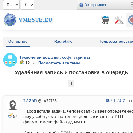
Авторизация
VMESTE.EU
Основное
Radiotalk
Пользовательско
Технологии вещания, софт, скрипты
12 •
Посмотреть все темы
Удалённая запись и постановка в очередь
1
06.01.2012
LAZAR
@LAZ2735
Народ встала задача, человек записывает определённ
шоу у себя дома, потом это дело заливает на ФТП,
57
формат имени файла дд.мм.гггг
Как сделать чтобы СЭМ сам проверял папку и ставил в