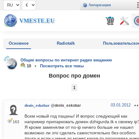
Авторизация
VMESTE.EU
Основное
Radiotalk
Пользовательско
Общие вопросы по интернет радио вещанию
10 •
Посмотреть все темы
Вопрос про домен
1
03.01.2012
denis_eskobar
@denis_eskobar
Всем новый год пацаны! И вопрос следующий как
например припарковать домен dzhigurda.tk к своему ip
163
Я кроме заменялки от no-ip ничего больше не нашел
возможно ли это сделать самостоятельно без особого
труда и если у меня xp может какая-то программа нуж