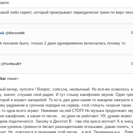
шали.
какой либо скрипт, который проигрывает периодически треки по верх пес
3
ий
@ElectroNik
я похожее было, только 2 деки одновременно включались почему то
3
@FortNoxBY
kar
пишет:
ый вечер, пупсеги ! Вопрос, собссна, необычный. Но всё-же осмелюсь з
, значит, слушаю своё радио. И тут слышу какофонию звуков: Один тр
торой и играют наперебой. То есть две деки каким то макаром заиграли 
жу радмином в срочном порядке на сервер, чтоб глянуть чозахня такая..
 то одна всего играет. Нажимаю на ней СТОП! Но музыка продолжает зв
не какафония, а какая-то песня... но деки не работают. НУ, думаю може
ром подключился. Захожу в Десктоп В - там оба аукса молчат! А в энко
нок-уровень громкости бегает разноцветными огоньками, давая понять, 
чит. Ну, дождался я окончания этой песни... и всё. Тишинаааа-а-а... Лов