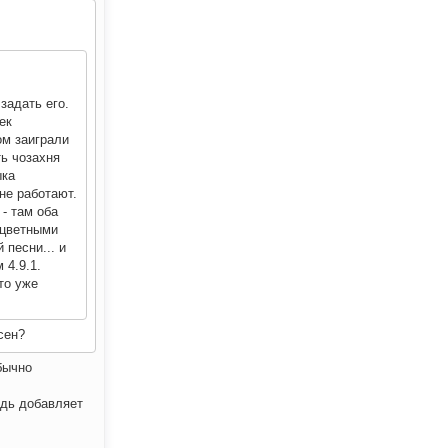
задать его.
ек
ом заиграли
ть чозахня
ыка
 не работают.
- там оба
оцветными
 песни... и
 4.9.1.
то уже
сен?
бычно
едь добавляет