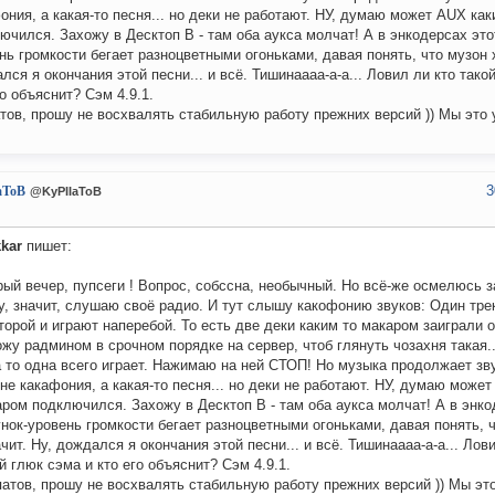
ония, а какая-то песня... но деки не работают. НУ, думаю может AUX ка
ючился. Захожу в Десктоп В - там оба аукса молчат! А в энкодерсах это
нь громкости бегает разноцветными огоньками, давая понять, что музон 
лся я окончания этой песни... и всё. Тишинаааа-а-а... Ловил ли кто тако
го объяснит? Сэм 4.9.1.
тов, прошу не восхвалять стабильную работу прежних версий )) Мы это
3
aToB
@KyPIIaToB
kar
пишет:
ый вечер, пупсеги ! Вопрос, собссна, необычный. Но всё-же осмелюсь з
, значит, слушаю своё радио. И тут слышу какофонию звуков: Один тр
торой и играют наперебой. То есть две деки каким то макаром заиграли 
жу радмином в срочном порядке на сервер, чтоб глянуть чозахня такая..
 то одна всего играет. Нажимаю на ней СТОП! Но музыка продолжает зв
не какафония, а какая-то песня... но деки не работают. НУ, думаю може
ром подключился. Захожу в Десктоп В - там оба аукса молчат! А в энко
нок-уровень громкости бегает разноцветными огоньками, давая понять, 
чит. Ну, дождался я окончания этой песни... и всё. Тишинаааа-а-а... Лов
й глюк сэма и кто его объяснит? Сэм 4.9.1.
атов, прошу не восхвалять стабильную работу прежних версий )) Мы эт