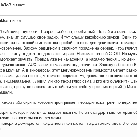
IIaToB
пишет:
akkar
пишет:
брый вечер, пупсеги ! Вопрос, собссна, необычный. Но всё-же осмелюсь 
жу, значит, слушаю своё радио. И тут слышу какофонию звуков: Один тр
ложился на второй и играют наперебой. То есть две деки каким то макар
новременно. Захожу радмином в срочном порядке на сервер, чтоб гляну
кая... Гляжу, а дека то одна всего играет. Нажимаю на ней СТОП! Но муз
одолжает звучать. Правда уже не какафония, а какая-то песня... но деки
, думаю может AUX каким то макаром подключился. Захожу в Десктоп В 
кса молчат! А в энкодерсах этот мегунок-уровень громкости бегает разн
оньками, давая понять, что музон херачит. Ну, дождался я окончания этой
ё. Тишинаааа-а-а... Ловил ли кто такой глюк сэма и кто его объяснит? Сэм
рпатов, прошу не восхвалять стабильную работу прежних версий )) Мы э
ышали.
 какой либо скрипт, который проигрывает периодически треки по верх пе
скрипт, который раз в час выдаёт джингл. Но он стандартный. Который о
ьзуют на проигрывание рекламы...
 поверх,а дожидается, когда песня кончается, тогда только идёт. В очер
шь