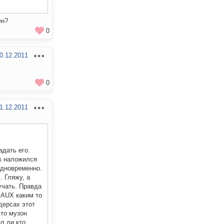
ен?
0
0.12.2011
0
1.12.2011
адать его.
ек наложился
одновременно.
. Гляжу, а
учать. Правда
т AUX каким то
дерсах этот
что музон
ил ли кто