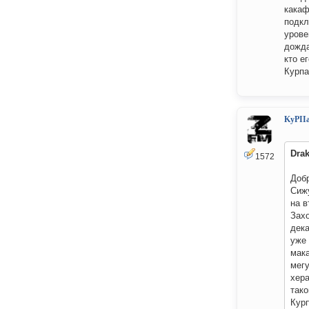
какаф
подкл
урове
дожда
кто е
Курпа
KyPII
Drak
1572
Добр
Сижу
на в
Захо
дека
уже 
мака
мегу
хера
тако
Курп