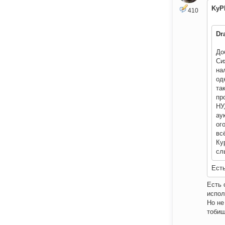
KyP
410
Dr
До
Си
на
од
та
пр
НУ
ау
ог
вс
Ку
сл
Есть
Есть 
испол
Но не
тоби