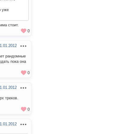
о уже
мма стоит.
0
1.01.2012
вает рандомные
ждать пока она
0
1.01.2012
рх треков.
0
1.01.2012