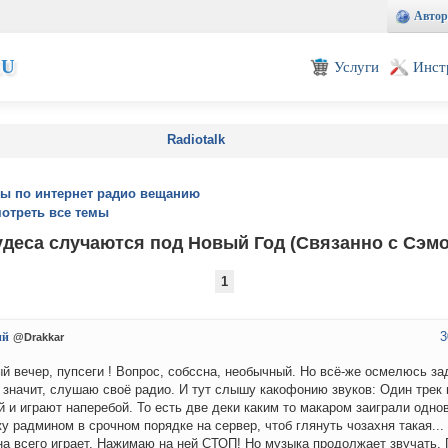
Автор
EU
Услуги
Инст
Radiotalk
ы по интернет радио вещанию
отреть все темы
деса случаются под Новый Год (Связанно с Сэм
1
3
ий
@Drakkar
й вечер, пупсеги ! Вопрос, собссна, необычный. Но всё-же осмелюсь зад
 значит, слушаю своё радио. И тут слышу какофонию звуков: Один трек
й и играют наперебой. То есть две деки каким то макаром заиграли одно
у радмином в срочном порядке на сервер, чтоб глянуть чозахня такая... 
на всего играет. Нажимаю на ней СТОП! Но музыка продолжает звучать.