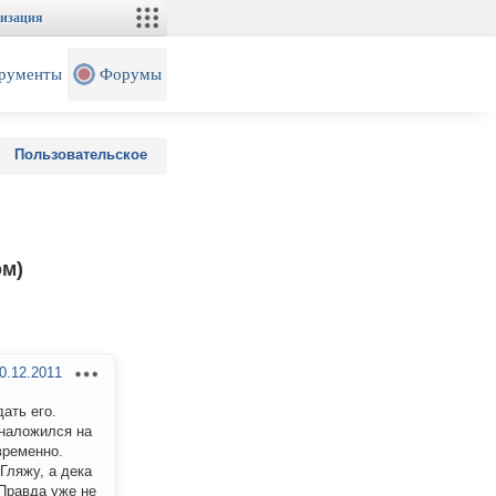
изация
рументы
Форумы
Пользовательское
ом)
0.12.2011
ать его.
 наложился на
временно.
Гляжу, а дека
 Правда уже не