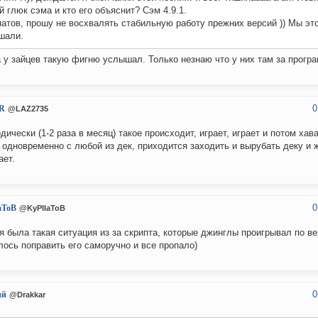
й глюк сэма и кто его объяснит? Сэм 4.9.1.
атов, прошу не восхвалять стабильную работу прежних версий )) Мы эт
шали.
 у зайцев такую фигню услышал. Только незнаю что у них там за програ
0
R
@LAZ2735
дически (1-2 раза в месяц) такое происходит, играет, играет и потом ха
 одновременно с любой из дек, приходится заходить и вырубать деку и 
ает.
0
aToB
@KyPIIaToB
я была такая ситуация из за скрипта, которые джинглы проигрывал по ве
ось поправить его саморучно и все пропало)
0
ий
@Drakkar