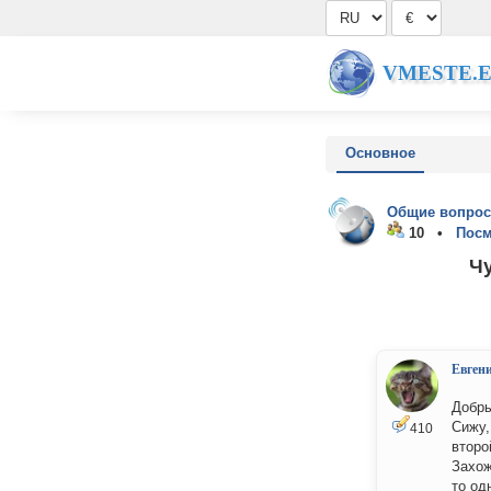
VMESTE.
Основное
Общие вопрос
10 •
Посм
Чу
Евген
Добры
Сижу,
410
второ
Захож
то од