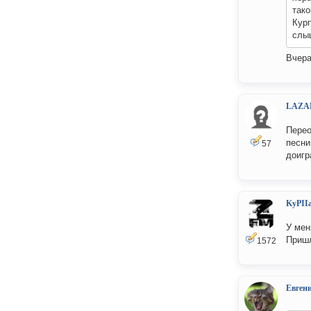
тако
Курп
слы
Вчера
LAZA
Перео
песни
57
доигр
KyPII
У мен
Пришл
1572
Евген