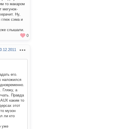
ким то макаром
т мегунок-
херачит. Ну,
й глюк сэма и
 уже слышали.
0
0.12.2011
адать его.
ек наложился
одновременно.
. Гляжу, а
учать. Правда
т AUX каким то
дерсах этот
что музон
ил ли кто
о уже