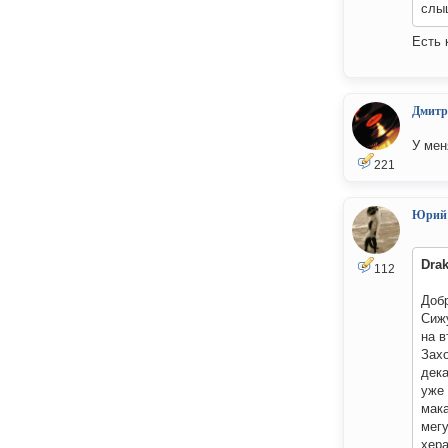
слы
Есть 
Дмитр
У мен
221
Юрий
Drak
112
Добр
Сижу
на в
Захо
дека
уже 
мака
мегу
хера