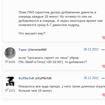
Этим ПАЛ-скриптом делаю добавление джингла в
очередь каждые 16 минут. Но почему-то они не
добавляются в очередь. А через некоторое время там
появляется сразу 6-7 джинглов подряд..
Что мешает ему?
26.12.2011
Тарас
@tarasian666
если "проганять скрипт по лини" убрав
PAL.WaitForTime('+00:16:00'); то добавляет?
6245
26.12.2011
KyPIIaToB
@KyPIIaToB
Оказалось все куда проще, у него треки длинные играл
больше чем 16 минут.
1572