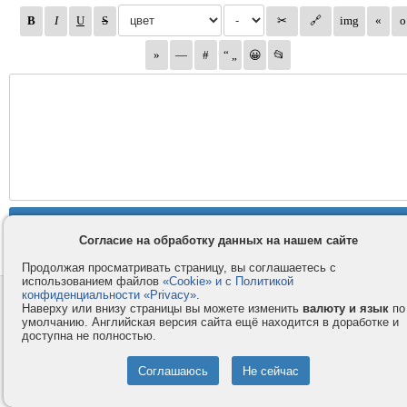
Согласие на обработку данных на нашем сайте
Продолжая просматривать страницу, вы соглашаетесь с
использованием файлов
«Cookie» и с Политикой
конфиденциальности «Privacy»
.
Контакты
Privacy и Cookie
Наверху или внизу страницы вы можете изменить
валюту и язык
по
Компания
Правила и условия
умолчанию. Английская версия сайта ещё находится в доработке и
доступна не полностью.
Услуги
Помощь
Как оплатить
Форумы
© 2008-2026
VMESTE.EU
- Все права защищены.