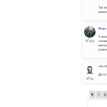
Так в
канал
Игорь
У мен
голов
223
неско
клиен
s3m
@
Да кс
10