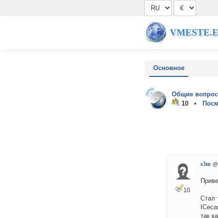
VMESTE.
Основное
Общие вопрос
10 •
Посм
s3m
@
Привет
10
Стал 
ICeca
так к