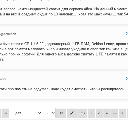
от вопрос. каких мощностей хватит для сервака айса. На данный момент 
а и на них в среднем сидит по 10 человек.... хотя это максимум.... так 5-
2
@devilben
я был тазик с CPU 1.6 ГГц одноядерный, 1 ГБ RAM, Debian Lenny, проца 
ой а вот памяти маловато было и иногда уходило в своп так как жил еще
лько прочих софтин. Для одного айса должно хватать 1 ГБ памяти и кам
та
2
s3m
тати про память не подумал, надо будет смотреть, чтобы расширялась