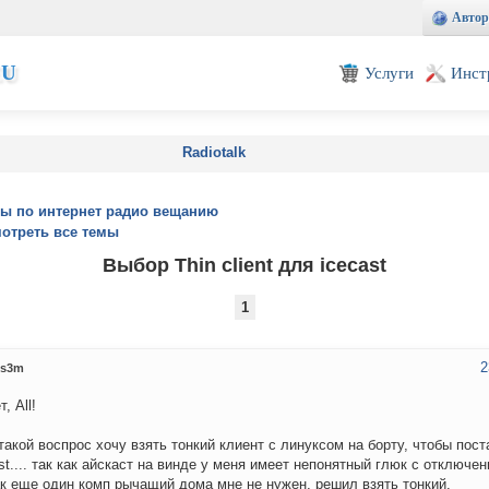
Автор
EU
Услуги
Инст
Radiotalk
ы по интернет радио вещанию
отреть все темы
Выбор Thin client для icecast
1
2
s3m
, All!
такой воспрос хочу взять тонкий клиент с линуксом на борту, чтобы пост
st.... так как айскаст на винде у меня имеет непонятный глюк с отключе
ак еще один комп рычащий дома мне не нужен, решил взять тонкий.