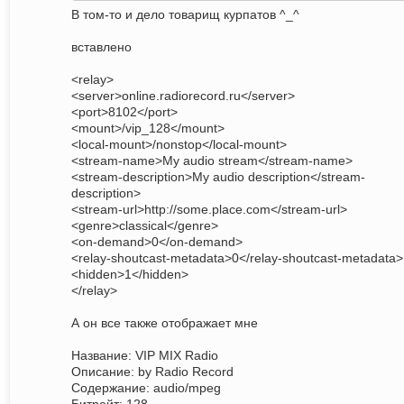
В том-то и дело товарищ курпатов ^_^
вставлено
<relay>
<server>online.radiorecord.ru</server>
<port>8102</port>
<mount>/vip_128</mount>
<local-mount>/nonstop</local-mount>
<stream-name>My audio stream</stream-name>
<stream-description>My audio description</stream-
description>
<stream-url>http://some.place.com</stream-url>
<genre>classical</genre>
<on-demand>0</on-demand>
<relay-shoutcast-metadata>0</relay-shoutcast-metadata>
<hidden>1</hidden>
</relay>
А он все также отображает мне
Название: VIP MIX Radio
Описание: by Radio Record
Содержание: audio/mpeg