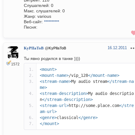
Битрейт: 128
Слушателей: 0
Макс. слушателей: 0
Жанр: various
Веб-сайт:
**********
Песня:
16.12.2011
KyPIIaToB
@KyPIIaToB
Ты явно родился в танке ))))
1572
<mount>
<mount-name>
/vip_128
</mount-name>
<stream-name>
My audio stream
</stream-na
me>
<stream-description>
My audio descriptio
n
</stream-description>
<stream-url>
http://some.place.com
</stre
am-url>
<genre>
classical
</genre>
</mount>