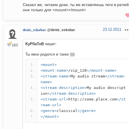
Сказал же, читаем доки, ты же вставляешь теги в релей
они только для <mount></mount>
23.12.2011
denis_eskobar
@denis_eskobar
KyPIIaToB
пишет:
163
Ты явно родился в танке ))))
<mount>
<mount-name>
/vip_128
</mount-name>
<stream-name>
My audio stream
</stream-
name>
<stream-description>
My audio descript
ion
</stream-description>
<stream-url>
http://some.place.com
</st
ream-url>
<genre>
classical
</genre>
</mount>