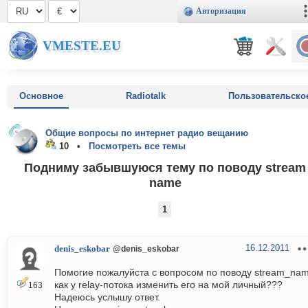
Авторизация
VMESTE.EU
Основное
Radiotalk
Пользовательско
Общие вопросы по интернет радио вещанию
10 •
Посмотреть все темы
Подниму забывшуюся тему по поводу stream
name
1
16.12.2011
denis_eskobar
@denis_eskobar
Помогие пожалуйста с вопросом по поводу stream_na
как у relay-потока изменить его на мой личный???
163
Надеюсь услышу ответ.