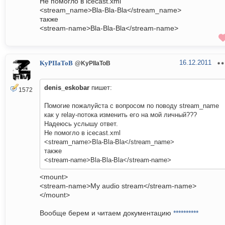
Не помогло в icecast.xml
<stream_name>Bla-Bla-Bla</stream_name>
также
<stream-name>Bla-Bla-Bla</stream-name>
16.12.2011
KyPIIaToB
@KyPIIaToB
denis_eskobar
пишет:
1572
Помогие пожалуйста с вопросом по поводу stream_name
как у relay-потока изменить его на мой личный???
Надеюсь услышу ответ.
Не помогло в icecast.xml
<stream_name>Bla-Bla-Bla</stream_name>
также
<stream-name>Bla-Bla-Bla</stream-name>
<mount>
<stream-name>My audio stream</stream-name>
</mount>
Вообще берем и читаем документацию
**********