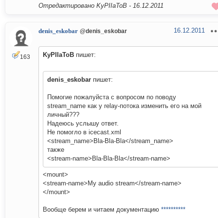
Отредактировано KyPIIaToB -
16.12.2011
16.12.2011
denis_eskobar
@denis_eskobar
KyPIIaToB
пишет:
163
denis_eskobar
пишет:
Помогие пожалуйста с вопросом по поводу
stream_name как у relay-потока изменить его на мой
личный???
Надеюсь услышу ответ.
Не помогло в icecast.xml
<stream_name>Bla-Bla-Bla</stream_name>
также
<stream-name>Bla-Bla-Bla</stream-name>
<mount>
<stream-name>My audio stream</stream-name>
</mount>
Вообще берем и читаем документацию
**********