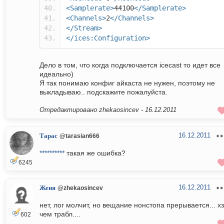
<Samplerate>
44100
</Samplerate>
<Channels>
2
</Channels>
</Stream>
</ices:Configuration>
Дело в том, что когда подключается icecast то идет все
идеально)
Я так понимаю конфиг айкаста не нужен, поэтому не
выкладываю.. подскажите пожалуйста.
Отредактировано zhekaosincev -
16.12.2011
16.12.2011
Тарас
@tarasian666
**********
такая же ошибка?
6245
16.12.2011
Женя
@zhekaosincev
нет, лог молчит, но вещание нонстопа прерывается... хз
чем трабл....
602