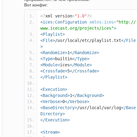
Вот конфиг:
<?
xml version
=
"1.0"
?>
<ices:Configuration
xmlns:ices
=
"http://
www.icecast.org/projects/ices"
>
<Playlist>
<File>
/usr/local/etc/playlist.txt
</File
>
<Randomize>
1
</Randomize>
<Type>
builtin
</Type>
<Module>
ices
</Module>
<Crossfade>
5
</Crossfade>
</Playlist>
<Execution>
<Background>
1
</Background>
<Verbose>
0
</Verbose>
<BaseDirectory>
/usr/local/var/log
</Base
Directory>
</Execution>
<Stream>