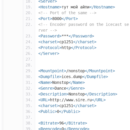
<Server>
<Hostname>
тут мой айпи
</Hostname>
<!-- Port of the same -->
<Port>
8000
</Port>
<!-- Encoder password on the icecast se
rver -->
<Password>
***
</Password>
<charset>
cp1251
</charset>
<Protocol>
http
</Protocol>
</Server>
<Mountpoint>
/nonstop
</Mountpoint>
<Dumpfile>
ices.dump
</Dumpfile>
<Name>
Nonstop
</Name>
<Genre>
Dance
</Genre>
<Description>
Nonstop
</Description>
<URL>
http://www.sire.ru
</URL>
<charset>
cp1251
</charset>
<Public>
0
</Public>
<Bitrate>
96
</Bitrate>
<Reencode>
0
</Reencode>