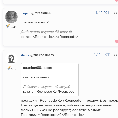
16.12.2011
Тарас
@tarasian666
совсем молчит?
6245
Добавлено спустя 40 секунд:
кстате <Reencode>1</Reencode>
17.12.2011
Женя
@zhekaosincev
tarasian666
пишет:
602
совсем молчит?
Добавлено спустя 40 секунд:
кстате <Reencode>1</Reencode>
поставил <Reencode>1</Reencode>, грохнул ices, посл
Ices ваще не запускается, ssh после ввода команды,
молчит и никак не реагирует, лог тоже молчит!
Поставил <Reencode>2</Reencode>