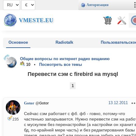
Авторизация
VMESTE.EU
Основное
Radiotalk
Пользовательско
Общие вопросы по интернет радио вещанию
10 •
Посмотреть все темы
Перевести сэм с firebird на mysql
1
13.12.2011
Gotor
@Gotor
Сейчас сэм работает с фб. фб - говно, потому-что
частенько запарывается. Нужно перевести сэм на рабо
235
с мускулем без перенастройки (а настройки он хранит 
бд, по-крайней мере часть) и без редактирования базы
треков. реально ли? или проще ваще забить на сэма?)