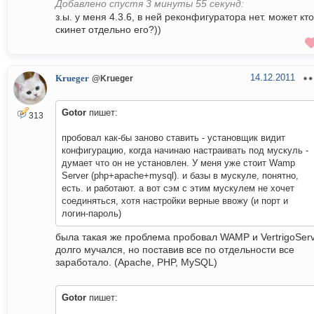
Добавлено спустя 3 минуты 55 секунд:
з.ы. у меня 4.3.6, в ней реконфигуратора нет. может кто
скинет отдельно его?))
14.12.2011
Krueger
@Krueger
Gotor
пишет:
313
пробовал как-бы заново ставить - установщик видит
конфигурацию, когда начинаю настраивать под мускуль -
думает что он не установлен. У меня уже стоит Wamp
Server (php+apache+mysql). и базы в мускуле, понятно,
есть. и работают. а вот сэм с этим мускулем не хочет
соединяться, хотя настройки верные ввожу (и порт и
логин-пароль)
была такая же проблема пробовал WAMP и VertrigoServ
долго мучался, но поставив все по отдельности все
заработало. (Apache, PHP, MySQL)
Gotor
пишет: