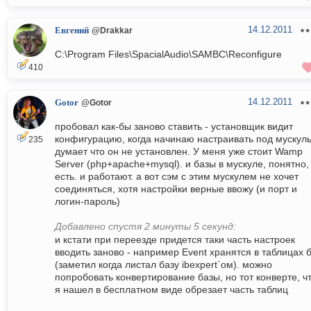
14.12.2011
Евгений
@Drakkar
C:\Program Files\SpacialAudio\SAMBC\Reconfigure
410
14.12.2011
Gotor
@Gotor
пробовал как-бы заново ставить - установщик видит
конфигурацию, когда начинаю настраивать под мускуль
235
думает что он не установлен. У меня уже стоит Wamp
Server (php+apache+mysql). и базы в мускуле, понятно,
есть. и работают. а вот сэм с этим мускулем не хочет
соединяться, хотя настройки верные ввожу (и порт и
логин-пароль)
Добавлено спустя 2 минуты 5 секунд:
и кстати при переезде придется таки часть настроек
вводить заново - например Event хранятся в таблицах 
(заметил когда листал базу ibexpert`ом). можно
попробовать конвертирование базы, но тот конверте, ч
я нашел в бесплатном виде обрезает часть таблиц