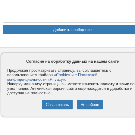
Контакты
Privacy и Cookie
Компания
Правила и условия
Согласие на обработку данных на нашем сайте
Услуги
Помощь
Продолжая просматривать страницу, вы соглашаетесь с
использованием файлов
«Cookie» и с Политикой
Как оплатить
Форумы
конфиденциальности «Privacy»
.
Наверху или внизу страницы вы можете изменить
валюту и язык
по
© 2008-2026
VMESTE.EU
- Все права защищены.
умолчанию. Английская версия сайта ещё находится в доработке и
доступна не полностью.