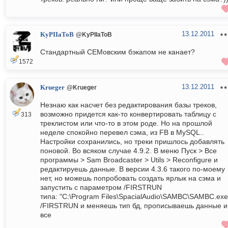
13.12.2011
KyPIIaToB
@KyPIIaToB
Стандартный СЕМовским бэкапом не канает?
1572
13.12.2011
Krueger
@Krueger
Незнаю как насчет без редактирования базы треков,
возможно придется как-то конвертировать таблицу с
313
треклистом или что-то в этом роде. Но на прошлой
неделе спокойно перевел сэма, из FB в MySQL..
Настройки сохранились, но треки пришлось добавлять
поновой. Во всяком случае 4.9.2. В меню Пуск > Все
программы > Sam Broadcaster > Utils > Reconfigure и
редактируешь данные. В версии 4.3.6 такого по-моему
нет, но можешь попробовать создать ярлык на сэма и
запустить с параметром /FIRSTRUN
типа: "C:\Program Files\SpacialAudio\SAMBC\SAMBC.exe
/FIRSTRUN и меняешь тип бд, прописываешь данные и
все