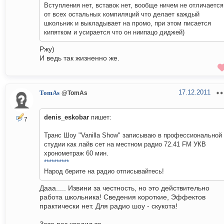
Вступления нет, вставок нет, вообще ничем не отличается
от всех остальных компиляций что делает каждый
школьник и выкладывает на промо, при этом писается
кипятком и усирается что он ниипацо диджей)
Ржу)
И ведь так жизненно же.
17.12.2011
TomAs
@TomAs
denis_eskobar
пишет:
7
Транс Шоу "Vanilla Show" записываю в профессиональной
студии как лайв сет на местном радио 72.41 FM УКВ
хронометраж 60 мин.
**********
Народ берите на радио отписывайтесь!
Дааа..... Извини за честность, но это действительно
работа школьника! Сведения короткие, Эффектов
практически нет. Для радио шоу - скукота!