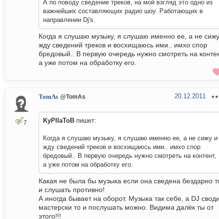
А по поводу сведение треков, на мой взгляд это одно из
важнейших составляющих радио шоу. Работающих в
направлении Dj's.
Когда я слушаю музыку, я слушаю именно ее, а не сижу
жду сведений треков и восхищаюсь ими.. имхо спор
бредовый.. В первую очередь нужно смотреть на контен
а уже потом на обработку его.
20.12.2011
TomAs
@TomAs
KyPIIaToB
пишет:
7
Когда я слушаю музыку, я слушаю именно ее, а не сижу и
жду сведений треков и восхищаюсь ими.. имхо спор
бредовый.. В первую очередь нужно смотреть на контент,
а уже потом на обработку его.
Какая не была бы музыка если она сведена бездарно т
и слушать противно!
А иногда бывает на оборот. Музыка так себе, а DJ свод
мастерски то и послушать можно. Видима далёк ты от
этого!!!