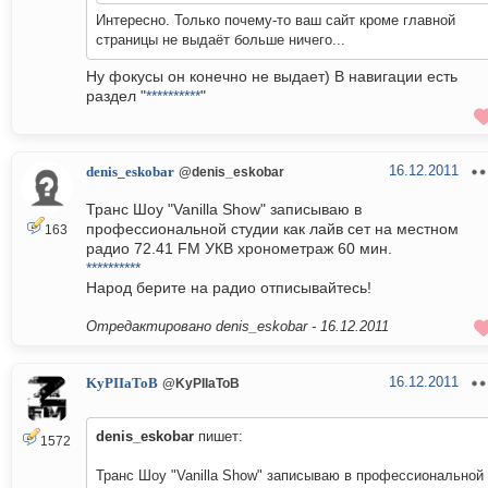
Интересно. Только почему-то ваш сайт кроме главной
страницы не выдаёт больше ничего...
Ну фокусы он конечно не выдает) В навигации есть
раздел "
**********
"
16.12.2011
denis_eskobar
@denis_eskobar
Транс Шоу "Vanilla Show" записываю в
профессиональной студии как лайв сет на местном
163
радио 72.41 FM УКВ хронометраж 60 мин.
**********
Народ берите на радио отписывайтесь!
Отредактировано denis_eskobar -
16.12.2011
16.12.2011
KyPIIaToB
@KyPIIaToB
denis_eskobar
пишет:
1572
Транс Шоу "Vanilla Show" записываю в профессиональной