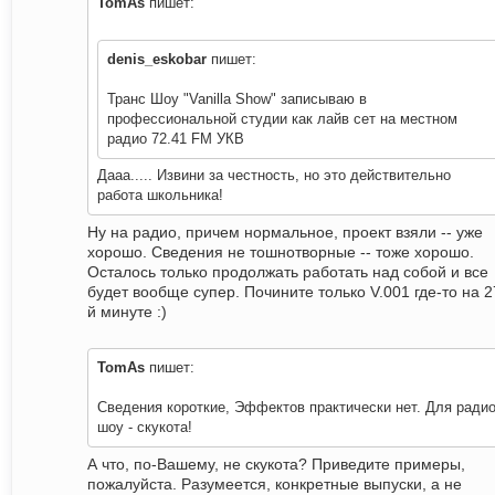
TomAs
пишет:
denis_eskobar
пишет:
Транс Шоу "Vanilla Show" записываю в
профессиональной студии как лайв сет на местном
радио 72.41 FM УКВ
Дааа..... Извини за честность, но это действительно
работа школьника!
Ну на радио, причем нормальное, проект взяли -- уже
хорошо. Сведения не тошнотворные -- тоже хорошо.
Осталось только продолжать работать над собой и все
будет вообще супер. Почините только V.001 где-то на 2
й минуте :)
TomAs
пишет:
Сведения короткие, Эффектов практически нет. Для ради
шоу - скукота!
А что, по-Вашему, не скукота? Приведите примеры,
пожалуйста. Разумеется, конкретные выпуски, а не