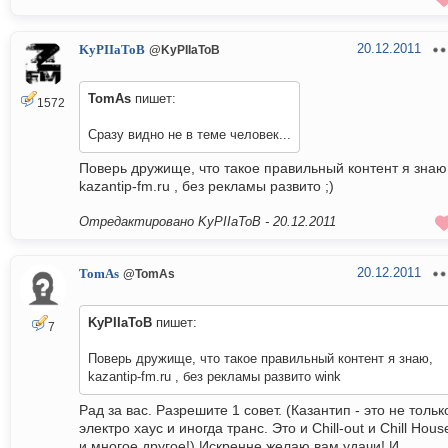
20.12.2011
KyPIIaToB
@KyPIIaToB
TomAs
пишет:
1572
Сразу видно не в теме человек...
Поверь дружище, что такое правильный контент я знаю
kazantip-fm.ru , без рекламы развито ;)
Отредактировано KyPIIaToB -
20.12.2011
20.12.2011
TomAs
@TomAs
KyPIIaToB
пишет:
7
Поверь дружище, что такое правильный контент я знаю,
kazantip-fm.ru , без рекламы развито wink
Рад за вас. Разрешите 1 совет. (Казантип - это не тольк
электро хаус и иногда транс. Это и Chill-out и Chill Hous
и многое другое!) Искренне желаю вам удачи! И