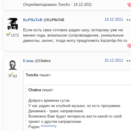
Отредактировано TomAs -
14.12.2011
14.12.2011
KyPIIaToB
@KyPIIaToB
Если есть свое готовое радио шоу, которому уже не
менее года, вокальное сопровождение, уникальные
1572
джинглы, анонс, тогда могу предложить kazantip-fm.ru
15.12.2011
Елена
@Chakra
TomAs
пишет:
93
Chakra
пишет:
Доброго времени суток.
У нас радио не клубной музыки, но есть программа
Динамика - транс направление.
Возможно Вам будет интересно вести какой-то свой
проект о другом направлении.
Радио
**********
/