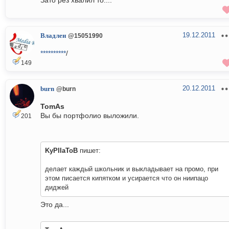
Зато рез хвалил то....
19.12.2011
Владлен
@15051990
**********
/
149
20.12.2011
burn
@burn
TomAs
Вы бы портфолио выложили.
201
KyPIIaToB
пишет:
делает каждый школьник и выкладывает на промо, при
этом писается кипятком и усирается что он ниипацо
диджей
Это да...