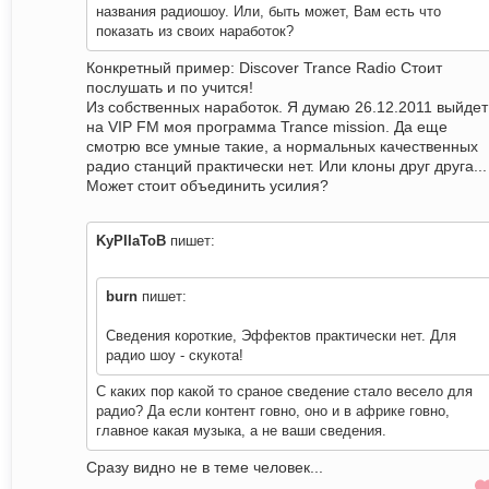
названия радиошоу. Или, быть может, Вам есть что
показать из своих наработок?
Конкретный пример: Discover Trance Radio Стоит
послушать и по учится!
Из собственных наработок. Я думаю 26.12.2011 выйдет
на VIP FM моя программа Trance mission. Да еще
смотрю все умные такие, а нормальных качественных
радио станций практически нет. Или клоны друг друга...
Может стоит объединить усилия?
KyPIIaToB
пишет:
burn
пишет:
Сведения короткие, Эффектов практически нет. Для
радио шоу - скукота!
С каких пор какой то сраное сведение стало весело для
радио? Да если контент говно, оно и в африке говно,
главное какая музыка, а не ваши сведения.
Сразу видно не в теме человек...