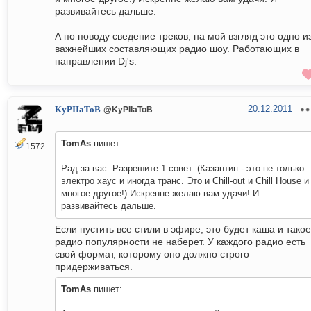
развивайтесь дальше.
А по поводу сведение треков, на мой взгляд это одно и
важнейших составляющих радио шоу. Работающих в
направлении Dj's.
20.12.2011
KyPIIaToB
@KyPIIaToB
TomAs
пишет:
1572
Рад за вас. Разрешите 1 совет. (Казантип - это не только
электро хаус и иногда транс. Это и Chill-out и Chill House и
многое другое!) Искренне желаю вам удачи! И
развивайтесь дальше.
Если пустить все стили в эфире, это будет каша и такое
радио популярности не наберет. У каждого радио есть
свой формат, которому оно должно строго
придерживаться.
TomAs
пишет: