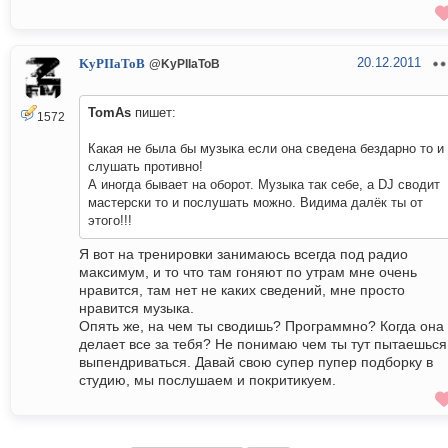
20.12.2011
KyPIIaToB
@KyPIIaToB
TomAs
пишет:
1572
Какая не была бы музыка если она сведена бездарно то и
слушать противно!
А иногда бывает на оборот. Музыка так себе, а DJ сводит
мастерски то и послушать можно. Видима далёк ты от
этого!!!
Я вот на тренировки занимаюсь всегда под радио
максимум, и то что там гоняют по утрам мне очень
нравится, там нет не каких сведений, мне просто
нравится музыка.
Опять же, на чем ты сводишь? Программно? Когда она
делает все за тебя? Не понимаю чем ты тут пытаешься
выпендриваться. Давай свою супер пупер подборку в
студию, мы послушаем и покритикуем.