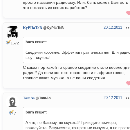
просто названия радиошоу. Или, быть может, Вам есть
что показать из своих наработок?
20.12.2011
KyPIIaToB
@KyPIIaToB
burn
пишет:
1572
Сведения короткие, Эффектов практически нет. Для ради
шоу - скукота!
С каких пор какой то сраное сведение стало весело дл
радио? Да если контент говно, оно и в африке говно,
главное какая музыка, а не ваши сведения.
20.12.2011
TomAs
@TomAs
burn
пишет:
7
А что, по-Вашему, не скукота? Приведите примеры,
пожалуйста. Разумеется, конкретные выпуски, а не прост