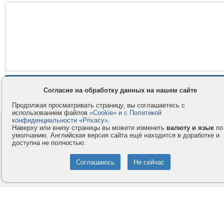
Согласие на обработку данных на нашем сайте
Продолжая просматривать страницу, вы соглашаетесь с
использованием файлов
«Cookie» и с Политикой
конфиденциальности «Privacy»
.
Контакты
Privacy и Cookie
Наверху или внизу страницы вы можете изменить
валюту и язык
по
умолчанию. Английская версия сайта ещё находится в доработке и
Компания
Правила и условия
доступна не полностью.
Услуги
Помощь
Как оплатить
Форумы
© 2008-2026
VMESTE.EU
- Все права защищены.