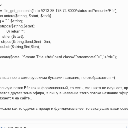
P
= file_get_contents('http://213.35.175.74:8000/status.xsl?mount=/Efir');
on antara($string, $start, $end){
g = " ".$string;
 strpos($string,$start);
i == 0) return "";
= strlen($start);
 strpos($string,$end,$ini) - $ini;
 substr($string,$ini,$len);
ntara($data, "Stream Title:</td>\n<td class=\"streamdata\">","</td>");
аписанное в семе русскими буквами название, не отображается =(
ользую поток Efir как информационный, то есть, его никто не слушает, пр
ается другая тема эфира, я пишу в название этого потока название эфир
ажается на сайте..
можно как то сделать проще и функциональнее, то выслушаю ваши сове