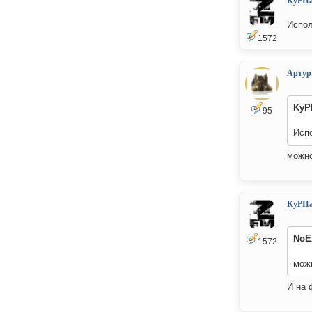
KyPII
Испол
1572
Артур
KyP
95
Исп
можно
KyPII
NoE
1572
мож
И на 