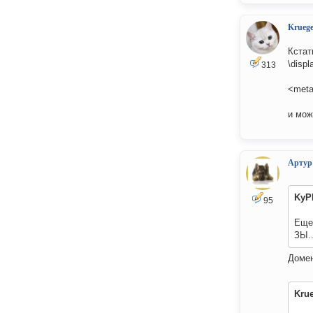
Kruege
Кстат
\disp
313
<meta
и мож
Артур
KyP
95
Еще 
ЗЫ..
Домен
Kru