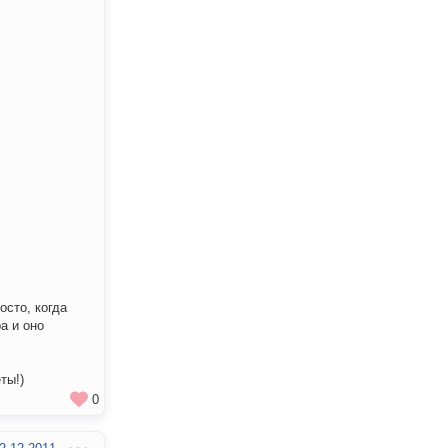
осто, когда
а и оно
ты!)
0