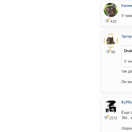
Евген
У теб
410
Артур
Drak
95
У те
так д
Он мн
KyPII
Еще с
ЗЫ.. 
1572
Отред