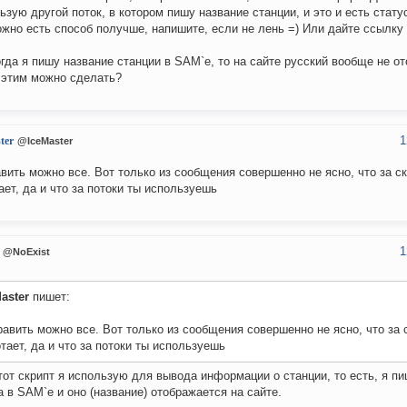
ьзую другой поток, в котором пишу название станции, и это и есть стату
жно есть способ получше, напишите, если не лень =) Или дайте ссылку
огда я пишу название станции в SAM`е, то на сайте русский вообще не от
 этим можно сделать?
1
ter
@IceMaster
вить можно все. Вот только из сообщения совершенно не ясно, что за ск
ает, да и что за потоки ты используешь
1
@NoExist
aster
пишет:
авить можно все. Вот только из сообщения совершенно не ясно, что за с
тает, да и что за потоки ты используешь
тот скрипт я использую для вывода информации о станции, то есть, я п
а в SAM`е и оно (название) отображается на сайте.