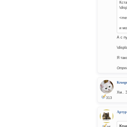
Кст
\dis
<met
и мо
А с п
\displ
Я так
Отред
Kruege
Хм.. 
313
Артур
Kru