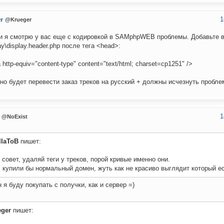
1
r
@Krueger
и я смотрю у вас еще с кодировкой в SAMphpWEB проблемы. Добавьте 
lay\display.header.php после тега <head>:
 http-equiv="content-type" content="text/html; charset=cp1251" />
но будет перевести заказ треков на русский + должны исчезнуть пробле
1
@NoExist
IIaToB
пишет:
совет, удаляй теги у треков, порой кривые именно они.
 купили бы нормальный домен, жуть как не красиво выглядит который ес
 я буду покупать с получки, как и сервер =)
eger
пишет: