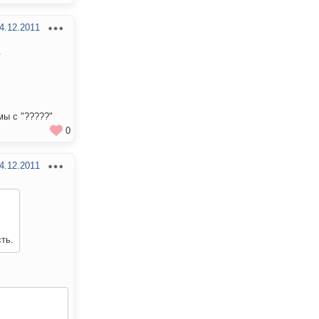
4.12.2011
в
мы с "?????"
0
4.12.2011
ть.