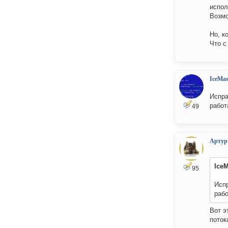
испол
Возмо
Но, к
Что с
IceMas
Испра
работ
49
Артур
IceM
95
Испр
рабо
Вот э
поток