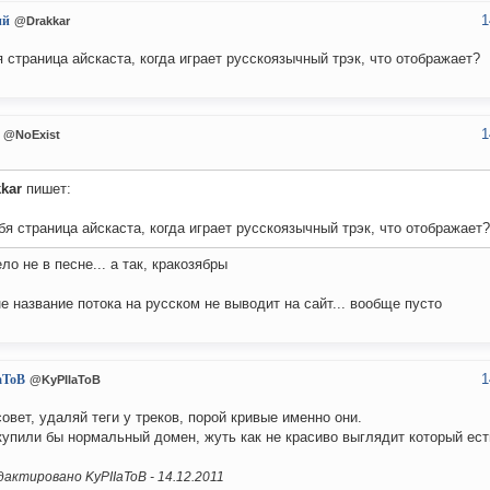
1
ий
@Drakkar
я страница айскаста, когда играет русскоязычный трэк, что отображает?
1
@NoExist
kar
пишет:
бя страница айскаста, когда играет русскоязычный трэк, что отображает?
ело не в песне... а так, кракозябры
е название потока на русском не выводит на сайт... вообще пусто
1
aToB
@KyPIIaToB
овет, удаляй теги у треков, порой кривые именно они.
купили бы нормальный домен, жуть как не красиво выглядит который ест
актировано KyPIIaToB -
14.12.2011