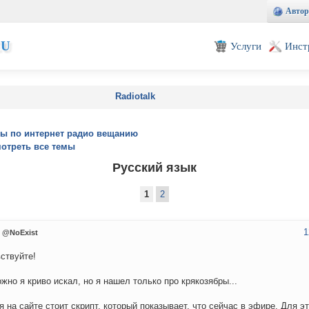
Автор
EU
Услуги
Инст
Radiotalk
ы по интернет радио вещанию
отреть все темы
Русский язык
1
2
1
@NoExist
ствуйте!
жно я криво искал, но я нашел только про крякозябры...
я на сайте стоит скрипт, который показывает, что сейчас в эфире. Для эт