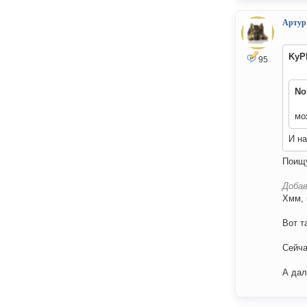
Артур
KyP
95
No
мо
И н
Поищу
Добав
Хмм, 
Вот т
Сейча
А дал