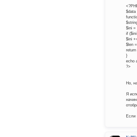
<?PH
$data 
functi
$strin
$ini =
if ($in
$ini +
$len =
return
}
echo a
?>
Но, н
Я исп
начин
отобр
Если 