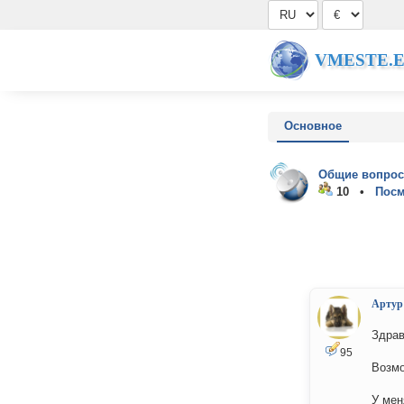
VMESTE.
Основное
Общие вопрос
10 •
Посм
Артур
Здрав
95
Возмо
У мен