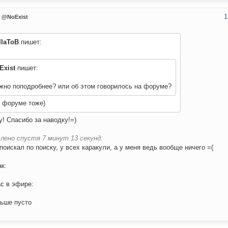
1
@NoExist
IIaToB
пишет:
Exist
пишет:
жно поподробнее? или об этом говорилось на форуме?
а форуме тоже)
! Спасибо за наводку!=)
лено спустя 7 минут 13 секунд:
поискал по поиску, у всех каракули, а у меня ведь вообще ничего =(
ак:
с в эфире:
ьше пусто