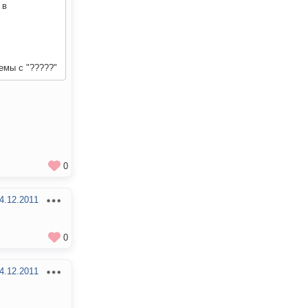
 в
емы с "?????"
0
4.12.2011
0
4.12.2011