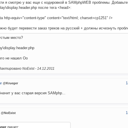
ати я смотрю у вас еще с кодировкой в SAMphpWEB проблемы. Добавьте
play\display.header.php после тега <head>:
a http-equiv="content-type" content="text/html; charset=cp1251" />
жно будет перевести заказ треков на русский + должны исчезнуть пробл
устым место?
ay\display.header.php
ого не нашел Оо
актировано NoExist -
14.12.2011
1
r
@Krueger
Значит у вас старая версия SAMphp...
1
@NoExist
eger
пишет: