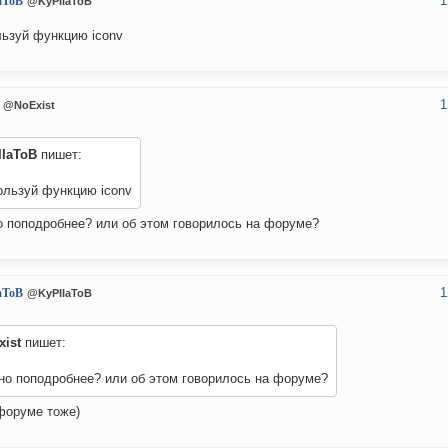
1
aToB
@KyPIIaToB
ьзуй функцию iconv
1
@NoExist
IIaToB
пишет:
ользуй функцию iconv
 поподробнее? или об этом говорилось на форуме?
1
aToB
@KyPIIaToB
xist
пишет:
но поподробнее? или об этом говорилось на форуме?
форуме тоже)