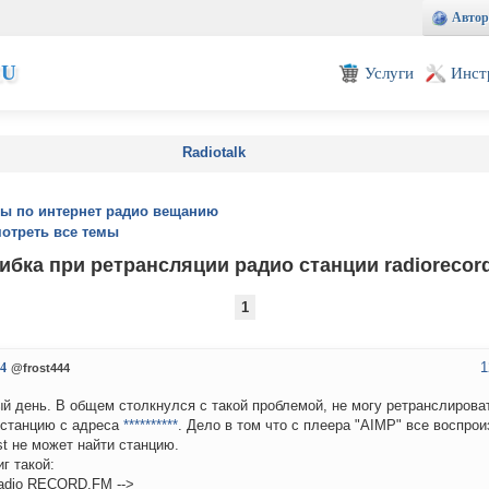
Автор
EU
Услуги
Инст
Radiotalk
ы по интернет радио вещанию
отреть все темы
бка при ретрансляции радио станции radiorecor
1
1
44
@frost444
й день. В общем столкнулся с такой проблемой, не могу ретранслирова
станцию с адреса
**********
. Дело в том что с плеера "AIMP" все воспрои
st не может найти станцию.
г такой:
Radio RECORD.FM -->