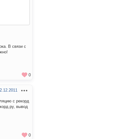
ка. В связи с
жно!
0
2.12.2011
сляцию с рекорд
корд.ру, вывод
0