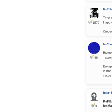
KyPII
Тебе 
Парси
1572
Отред
IceMas
Вытас
Тащит
49
Конкр
А пос
такое
frost4
KyPII
IceMa
3