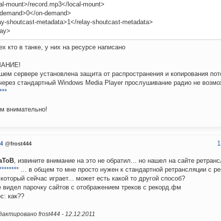
al-mount>/record.mp3</local-mount>
-demand>0</on-demand>
ay-shoutcast-metadata>1</relay-shoutcast-metadata>
lay>
ех кто в танке, у них на ресурсе написано
АНИЕ!
шем сервере установлена защита от распространения и копирования пото
через стандартный Windows Media Player прослушивание радио не возмо
***
м внимательно!
1
44
@frost444
aToB
, извините внимание на это не обратил... но нашел на сайте ретран
********
... в общем то мне просто нужен к стандартной ретрансляции с ре
 который сейчас играет... может есть какой то другой способ?
 видел парочку сайтов с отображением треков с рекорд.фм
с: как??
актировано frost444 -
12.12.2011