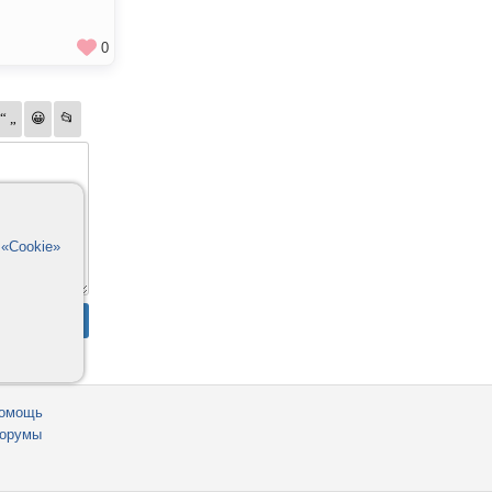
0
в
«Cookie»
омощь
орумы