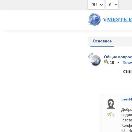
VMESTE.
Основное
Общие вопрос
10 •
Посм
Оши
frost4
Добры
радио
3
Iceca
Конфи
<!-- 