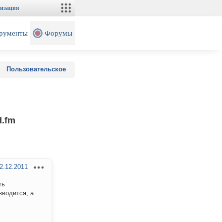
изация
рументы
Форумы
Пользовательское
d.fm
2.12.2011
ть
зводится, а