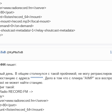
y>
er>www.radiorecord.fm</server>
>80</port>
t>/listen/record_64</mount>
l-mount>/record.mp3</local-mount>
emand>0</on-demand>
y-shoutcast-metadata>1</relay-shoutcast-metadata>
y>
1
aToB
@KyPIIaToB
t444
пишет:
ый день. В общем столкнулся с такой проблемой, не могу ретранслиров
иостанцию с адреса
**********
. Дело в том что с плеера "AIMP" все воспро
ast не может найти станцию.
иг такой:
 Radio RECORD.FM -->
ay>
ver>www.radiorecord.fm</server>
t>80</port>
nt>/listen/record_64</mount>