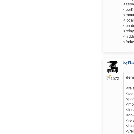
<serve
<port
<moun
<loca
<on-d
<rela
<hidd
</rela
KyPII
den
1572
<rel
<ser
<por
<mo
<loc
<on
<rel
<hid
</re