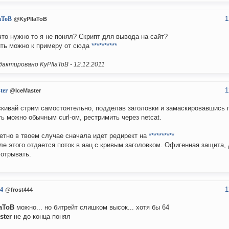
1
aToB
@KyPIIaToB
что нужно то я не понял? Скрипт для вывода на сайт?
ть можно к примеру от сюда
**********
актировано KyPIIaToB -
12.12.2011
1
ter
@IceMaster
кивай стрим самостоятельно, подделав заголовки и замаскировавшись 
ь можно обычным curl-ом, рестримить через netcat.
етно в твоем случае сначала идет редирект на
**********
ле этого отдается поток в аац с кривым заголовком. Офигенная защита, 
 отрывать.
1
44
@frost444
aToB
можно... но битрейт слишком высок... хотя бы 64
ster
не до конца понял