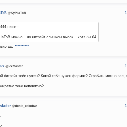
1
aToB
@KyPIIaToB
t444
пишет:
IaToB можно... но битрейт слишком высок... хотя бы 64
лько aac
**********
1
ter
@IceMaster
ой битрейт тебе нужен? Какой тебе нужен формат? Сграбить можно все, 
онкретно тебе непонятно?
1
eskobar
@denis_eskobar
:
y>