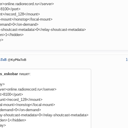
r>online.radiorecord.ru</server>
>8100</port>
t>/record_128</mount>
l-mount>/nonstop</local-mount>
emand>0</on-demand>
y-shoutcast-metadata>0</relay-shoutcast-metadata>
en>1</hidden>
y>
1
aToB
@KyPIIaToB
is_eskobar
пишет:
ay>
ver>online.radiorecord.ru</server>
t>8100</port>
unt>/record_128</mount>
al-mount>/nonstop</local-mount>
-demand>0</on-demand>
ay-shoutcast-metadata>0</relay-shoutcast-metadata>
den>1</hidden>
lay>