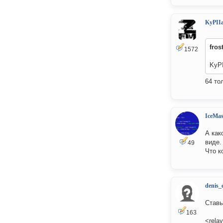
KyPII
fros
1572
KyPI
64 то
IceMas
А как
виде.
49
Что к
denis_
Cтавь
163
<rela