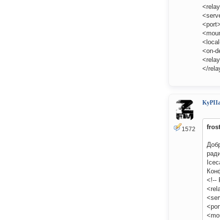
<rela
<serv
<port
<moun
<loca
<on-d
<rela
</rela
KyPII
fros
1572
Добр
рад
Icec
Конф
<!--
<rel
<ser
<por
<mou