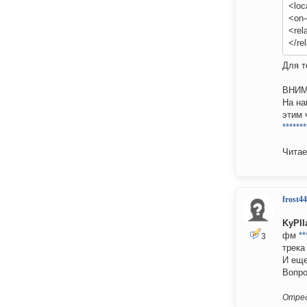
<loc
<on
<rel
</re
Для т
ВНИМ
На на
этим 
*******
Читае
frost4
KyPII
фм
**
3
трека
И еще
Вопро
Отред