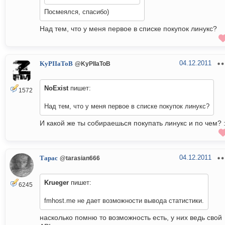
Посмеялся, спасибо)
Над тем, что у меня первое в списке покупок линукс?
04.12.2011
KyPIIaToB
@KyPIIaToB
NoExist
пишет:
1572
Над тем, что у меня первое в списке покупок линукс?
И какой же ты собираешься покупать линукс и по чем? 
04.12.2011
Тарас
@tarasian666
Krueger
пишет:
6245
fmhost.me не дает возможности вывода статистики.
насколько помню то возможность есть, у них ведь свой