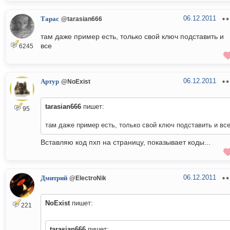
06.12.2011
Тарас
@tarasian666
там даже пример есть, только свой ключ подставить и
все
6245
06.12.2011
Артур
@NoExist
tarasian666
пишет:
95
там даже пример есть, только свой ключ подставить и вс
Вставляю код пхп на страницу, показывает коды...
06.12.2011
Дмитрий
@ElectroNik
NoExist
пишет:
221
tarasian666
пишет: