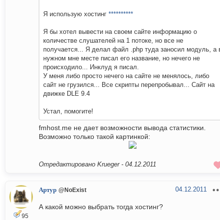
Я использую хостинг
**********
Я бы хотел вывести на своем сайте информацию о
количестве слушателей на 1 потоке, но все не
получается... Я делал файл .php туда заносил модуль, а 
нужном мне месте писал его название, но нечего не
происходило... Инклуд я писал.
У меня либо просто нечего на сайте не менялось, либо
сайт не грузился... Все скрипты перепробывал... Сайт на
движке DLE 9.4
Устал, помогите!
fmhost.me не дает возможности вывода статистики.
Возможно только такой картинкой:
Отредактировано Krueger -
04.12.2011
04.12.2011
Артур
@NoExist
А какой можно выбрать тогда хостинг?
95