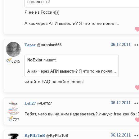
пожалеешь!
Я не из России)))
А как через АПИ вывести? Я что то не понял...
06.12.2011
Тарас
@tarasian666
NoExist
пишет:
6245
А как через АПИ вывести? Я что то не понял...
читайте FAQ на сайте fmhost
06.12.2011
Leff27
@Leff27
Ребят, чего вы на ним издеваетесь? линукс free как бэ :
727
06.12.2011
KyPIIaToB
@KyPIIaToB