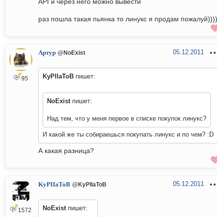
API и через него можно вывести
раз пошла такая пьянка то линукс я продам пожалуй))))
05.12.2011
Артур
@NoExist
KyPIIaToB
пишет:
95
NoExist
пишет:
Над тем, что у меня первое в списке покупок линукс?
И какой же ты собираешься покупать линукс и по чем? :D
А какая разница?
05.12.2011
KyPIIaToB
@KyPIIaToB
NoExist
пишет:
1572