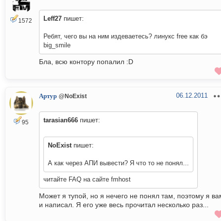
Leff27
пишет:
1572
Ребят, чего вы на ним издеваетесь? линукс free как бэ
big_smile
Бла, всю контору попалил :D
06.12.2011
Артур
@NoExist
tarasian666
пишет:
95
NoExist
пишет:
А как через АПИ вывести? Я что то не понял...
читайте FAQ на сайте fmhost
Может я тупой, но я нечего не понял там, поэтому я ва
и написал. Я его уже весь прочитал несколько раз...