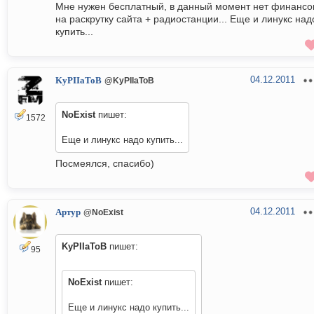
Мне нужен бесплатный, в данный момент нет финансо
на раскрутку сайта + радиостанции... Еще и линукс над
купить...
04.12.2011
KyPIIaToB
@KyPIIaToB
NoExist
пишет:
1572
Еще и линукс надо купить...
Посмеялся, спасибо)
04.12.2011
Артур
@NoExist
KyPIIaToB
пишет:
95
NoExist
пишет:
Еще и линукс надо купить...