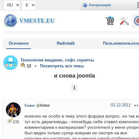
Авторизация
VMESTE.EU
Основное
Radiotalk
Пользовательско
Технологии вещания, софт, скрипты
12 •
Посмотреть все темы
и снова joomla
1
02.12.2011
Gotor
@Gotor
конечно не особо в тему этого форума вопрос. но так к
тут есть джумловоды - ктонибудь себе ставил компонен
235
комментариев к материалам? yvcomment у меня упорн
был виден только супер-юзерам не смотря на все
попытки его настроить да и мешал одной особенностью