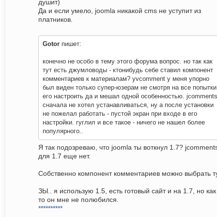
душит)
Да и если умело, joomla никакой cms не уступит из
платников.
Gotor
пишет:
конечно не особо в тему этого форума вопрос. но так как
тут есть джумловоды - ктонибудь себе ставил компонент
комментариев к материалам? yvcomment у меня упорно
был виден только супер-юзерам не смотря на все попытки
его настроить да и мешал одной особенностью. jcomment
сначала не хотел устанавливаться, ну а после установки
не пожелал работать - пустой экран при входе в его
настройки. гуглил и все такое - ничего не нашел более
популярного..
Я так подозреваю, что joomla ты воткнул 1.7? jcomment
для 1.7 еще нет.
Собственно компонент комментариев можно выбрать ту
ЗЫ.. я использую 1.5, есть готовый сайт и на 1.7, но как
то он мне не полюбился.
**********