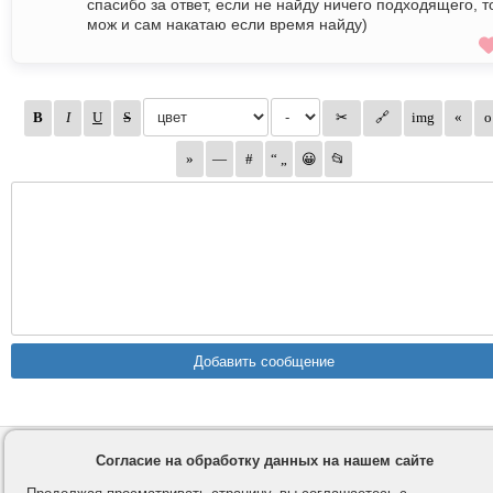
спасибо за ответ, если не найду ничего подходящего, т
мож и сам накатаю если время найду)
Контакты
Privacy и Cookie
Согласие на обработку данных на нашем сайте
Компания
Правила и условия