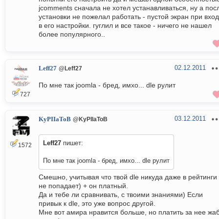
jcomments сначала не хотел устанавливаться, ну а пос
установки не пожелал работать - пустой экран при вхо
в его настройки. гуглил и все такое - ничего не нашел
более популярного..
02.12.2011
Leff27
@Leff27
По мне так joomla - бред, имхо... dle рулит
727
03.12.2011
KyPIIaToB
@KyPIIaToB
Leff27
пишет:
1572
По мне так joomla - бред, имхо... dle рулит
Смешно, учитывая что твой dle никуда даже в рейтинги
не попадает) + он платный.
Да и тебе ли сравнивать, с твоими знаниями) Если
привык к dle, это уже вопрос другой.
Мне вот амира нравится больше, но платить за нее жа