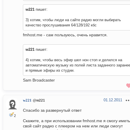
w221
пишет:
3) хотим, чтобы люди на сайте радио могли выбирать
качество прослушивания 64/128/192 кбс
fmhost.me - сам пользуюсь, очень нравится.
w221
пишет:
4) хотим, чтобы весь эфир шел нон стоп и делился на
автоматическую музыку из полей листа заданного заране
и прямые эфиры из студии.
Sam Broadcaster
01.12.2011
w221
@w221
Спасибо за развернутый ответ
2
Скажите, а при использовании fmhost.me я смогу иметь
свой сайт радио с плеером на нем или люди смогут