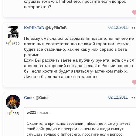
слушать только с fmhost его, простите если вопрос
некорректен?
02.12.2011
KyPIIaToB
@KyPIIaToB
Не вижу смысла использовать fmhost.me, ты ничего не
платишь и соответственно не какой гарантии нет что
1572
будет все стабильно, как не как у них сервис в бета
режиме.
Если Вы рассчитываете на публику рунета, есть смысл
арендовать хороший впс для icecast в России, хорошо
бы, если хостинг будет являться участником msk-ix.
Лично я бы делал аспект на качестве.
02.12.2011
Gotor
@Gotor
w221
пишет:
235
Скажите, а при использовании fmhost.me я смогу иметь
свой сайт радио с плеером на нем или люди смогут
слушать только с fmhost его, простите если вопрос