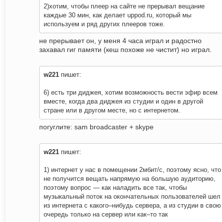
2)хотим, чтобы плеер на сайте не прерывал вещание
каждые 30 мин, как делает uppod.ru, который мы
используем и ряд других плееров тоже.
не прерывает он, у меня 4 часа играл и радостно
захавал гиг памяти (кеш похоже не чистит) но играл.
w221
пишет:
6) есть три диджея, хотим возможность вести эфир всем
вместе, когда два диджея из студии и один в другой
стране или в другом месте, но с интернетом.
погуглите: sam broadcaster + skype
w221
пишет:
1) интернет у нас в помещении 2мбит/с, поэтому ясно, что
не получится вещать напрямую на большую аудиторию,
поэтому вопрос — как наладить все так, чтобы
музыкальный поток на окончательных пользователей шел
из интернета с какого–нибудь сервера, а из студии в свою
очередь только на сервер или как–то так