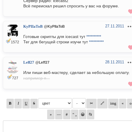
Сервер радио: icecast2
Всё переискал решил спросить у вас на форуме.
27.11.2011
KyPIIaToB
@KyPIIaToB
Готовые скрипты для icecast тут
**********
Тег для бегущей строки изучи тут
**********
1572
28.11.2011
Leff27
@Leff27
Или пиши веб-мастеру, сделает за небольшую оплату
,
например я...
727