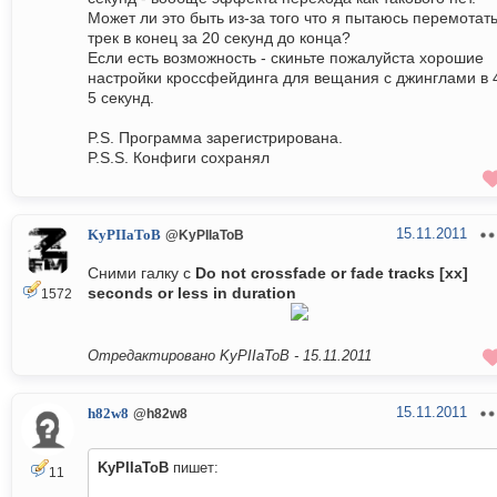
Может ли это быть из-за того что я пытаюсь перемотат
трек в конец за 20 секунд до конца?
Если есть возможность - скиньте пожалуйста хорошие
настройки кроссфейдинга для вещания с джинглами в 
5 секунд.
P.S. Программа зарегистрирована.
P.S.S. Конфиги сохранял
15.11.2011
KyPIIaToB
@KyPIIaToB
Сними галку с
Do not crossfade or fade tracks [xx]
seconds or less in duration
1572
Отредактировано KyPIIaToB -
15.11.2011
15.11.2011
h82w8
@h82w8
KyPIIaToB
пишет:
11