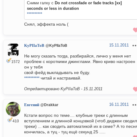
Сними галку с
Do not crossfade or fade tracks [xx]
seconds or less in duration
**********
Снял, эффекта ноль (
15.11.2011
KyPIIaToB
@KyPIIaToB
Не могу сказать тогда, разбирайся, лично у меня нет
проблем с короткими джинглами. Явно криво настроен
1572
он у тебя
свой фейд выкладывать не буду.
**********
читай и настраивай.
Отредактировано KyPIIaToB -
15.11.2011
16.11.2011
Евгений
@Drakkar
Кстати вопрос по теме.... клубные треки с длинным
вступлением и длинной концовкой (чтоб диджеи своди
410
треки) ... как сводить автоматикой их в семе? А то песн
кончилась, а туц - туц ещё секунд 25 .....