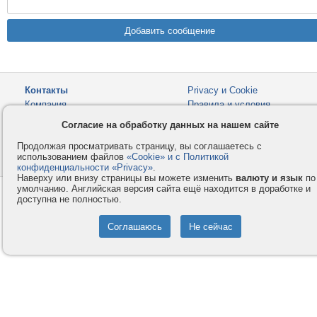
Контакты
Privacy и Cookie
Компания
Правила и условия
Согласие на обработку данных на нашем сайте
Услуги
Помощь
Как оплатить
Форумы
Продолжая просматривать страницу, вы соглашаетесь с
использованием файлов
«Cookie» и с Политикой
© 2008-2026
VMESTE.EU
- Все права защищены.
конфиденциальности «Privacy»
.
Наверху или внизу страницы вы можете изменить
валюту и язык
по
умолчанию. Английская версия сайта ещё находится в доработке и
доступна не полностью.