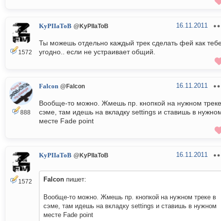
16.11.2011
KyPIIaToB
@KyPIIaToB
Ты можешь отдельно каждый трек сделать фей как теб
угодно.. если не устраивает общий.
1572
16.11.2011
Falcon
@Falcon
Вообще-то можно. Жмешь пр. кнопкой на нужном треке
сэме, там идешь на вкладку settings и ставишь в нужно
888
месте Fade point
16.11.2011
KyPIIaToB
@KyPIIaToB
Falcon
пишет:
1572
Вообще-то можно. Жмешь пр. кнопкой на нужном треке в
сэме, там идешь на вкладку settings и ставишь в нужном
месте Fade point