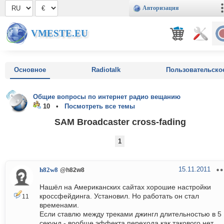
Авторизация
VMESTE.EU
Основное
Radiotalk
Пользовательско
Общие вопросы по интернет радио вещанию
10 •
Посмотреть все темы
SAM Broadcaster cross-fading
1
15.11.2011
h82w8
@h82w8
Нашёл на Американских сайтах хорошие настройки
кроссфейдинга. Установил. Но работать он стал
11
временами.
Если ставлю между треками джингл длительностью в 5
секунд - вообще эффекта перехода как такового нет.