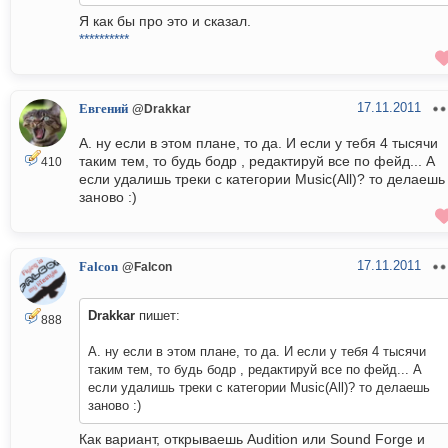
Я как бы про это и сказал.
**********
17.11.2011
Евгений
@Drakkar
А. ну если в этом плане, то да. И если у тебя 4 тысячи
таким тем, то будь бодр , редактируй все по фейд... А
410
если удалишь треки с категории Music(All)? то делаешь
заново :)
17.11.2011
Falcon
@Falcon
Drakkar
пишет:
888
А. ну если в этом плане, то да. И если у тебя 4 тысячи
таким тем, то будь бодр , редактируй все по фейд... А
если удалишь треки с категории Music(All)? то делаешь
заново :)
Как вариант, открываешь Audition или Sound Forge и