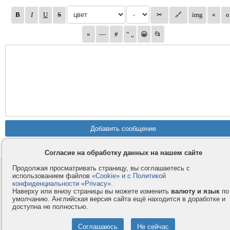
Согласие на обработку данных на нашем сайте
Продолжая просматривать страницу, вы соглашаетесь с
Контакты
Privacy и Cookie
использованием файлов
«Cookie» и с Политикой
Компания
Правила и условия
конфиденциальности «Privacy»
.
Наверху или внизу страницы вы можете изменить
валюту и язык
по
Услуги
Помощь
умолчанию. Английская версия сайта ещё находится в доработке и
доступна не полностью.
Как оплатить
Форумы
© 2008-2026
VMESTE.EU
- Все права защищены.