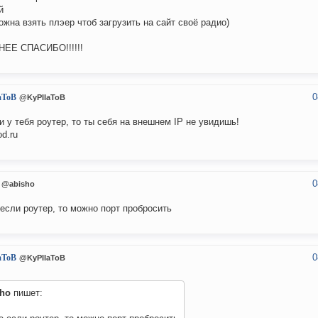
й
ожна взять плэер чтоб загрузить на сайт своё радио)
НЕЕ СПАСИБО!!!!!!
0
aToB
@KyPIIaToB
и у тебя роутер, то ты себя на внешнем IP не увидишь!
od.ru
0
@abisho
если роутер, то можно порт пробросить
0
aToB
@KyPIIaToB
sho
пишет: