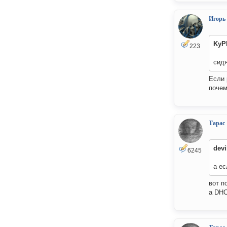
Игорь
KyP
223
сидя
Если 
почем
Тарас
devi
6245
а е
вот п
а DHC