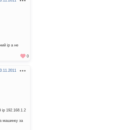
0.11.2011
ий ip а не
0
0.11.2011
ip 192.168.1.2
на машинку за