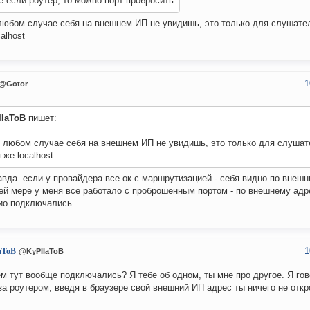
 если роутер, то можно порт пробросить
любом случае себя на внешнем ИП не увидишь, это только для слушате
alhost
1
@Gotor
IIaToB
пишет:
 любом случае себя на внешнем ИП не увидишь, это только для слушат
 же localhost
авда. если у провайдера все ок с маршрутизацией - себя видно по внеш
ей мере у меня все работало с проброшенным портом - по внешнему ад
ио подключались
1
aToB
@KyPIIaToB
м тут вообще подключались? Я тебе об одном, ты мне про другое. Я гов
за роутером, введя в браузере свой внешний ИП адрес ты ничего не отк