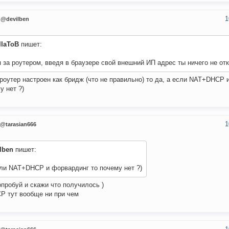
1
@devilben
IIaToB
пишет:
 за роутером, введя в браузере свой внешний ИП адрес ты ничего не от
роутер настроен как бридж (что не правильно) то да, а если NAT+DHCP 
у нет ?)
1
@tarasian666
lben
пишет:
сли NAT+DHCP и форвардинг то почему нет ?)
опробуй и скажи что получилось )
P тут вообще ни при чем