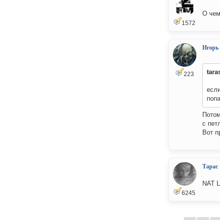
О чем
1572
Игорь
tara
223
если
поп
Потом
с пет
Вот п
Тарас
NAT L
6245