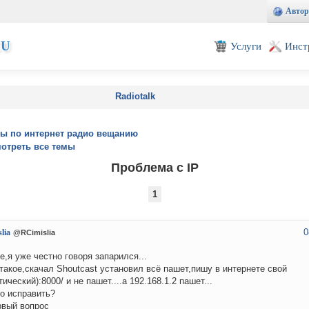
Автор
EU
Услуги
Инст
Radiotalk
ы по интернет радио вещанию
отреть все темы
Проблема с IP
1
0
lia
@RCimislia
е,я уже честно говоря запарился...
такое,скачал Shoutcast установил всё пашет,пишу в интернете свой
тический):8000/ и не пашет....а 192.168.1.2 пашет...
то исправить?
рвый вопрос