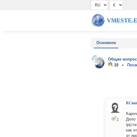
VMESTE.
Основное
Общие вопрос
10 •
Посм
RCimis
Кароч
Дело 
2
ip(ста
как э
эт пе