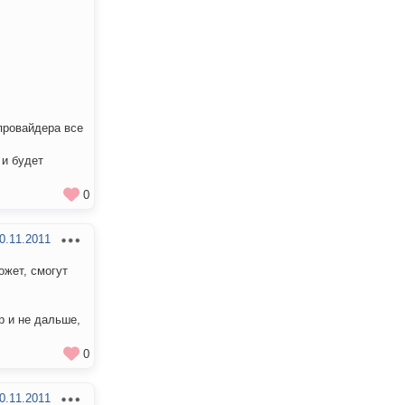
 провайдера все
 и будет
0
0.11.2011
ожет, смогут
р и не дальше,
0
0.11.2011