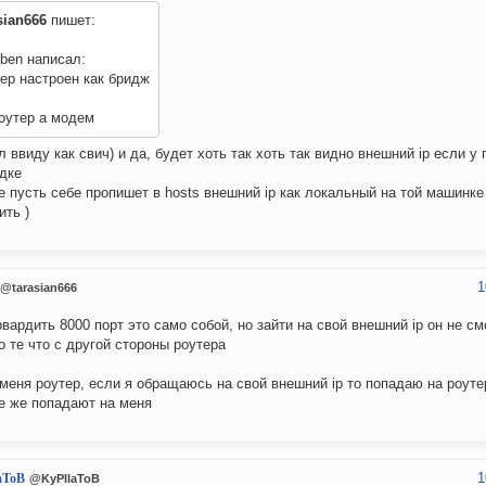
sian666
пишет:
lben написал:
ер настроен как бридж
оутер а модем
л ввиду как свич) и да, будет хоть так хоть так видно внешний ip если у
дке
е пусть себе пропишет в hosts внешний ip как локальный на той машинке
ить )
1
@tarasian666
вардить 8000 порт это само собой, но зайти на свой внешний ip он не см
о те что с другой стороны роутера
 меня роутер, если я обращаюсь на свой внешний ip то попадаю на роуте
е же попадают на меня
1
aToB
@KyPIIaToB