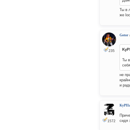
Даже
Ты в 
же loc
Gotor
KyP
235
Ты в
себя
не пр
крайн
и рад
KyPII
Приче
сидя 
1572