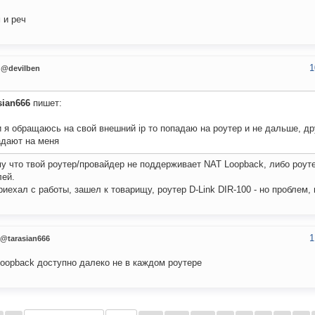
 и реч
1
@devilben
sian666
пишет:
 я обращаюсь на свой внешний ip то попадаю на роутер и не дальше, др
адают на меня
у что твой роутер/провайдер не поддерживает NAT Loopback, либо роуте
лей.
риехал с работы, зашел к товарищу, роутер D-Link DIR-100 - но проблем,
1
@tarasian666
oopback доступно далеко не в каждом роутере