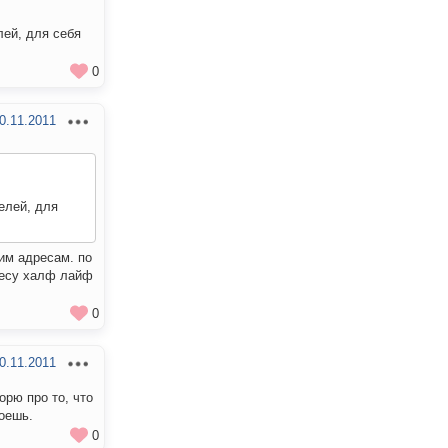
лей, для себя
0
0.11.2011
елей, для
ним адресам. по
ресу халф лайф
0
0.11.2011
орю про то, что
роешь.
0