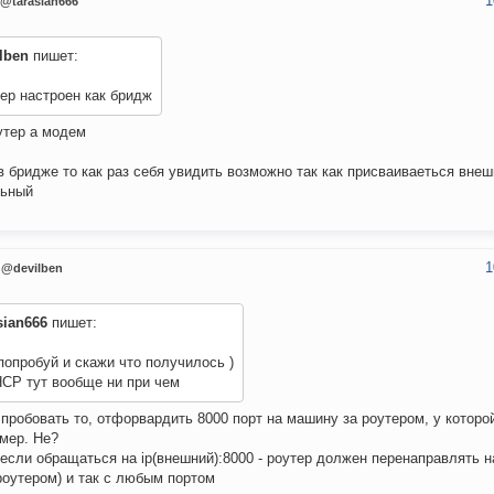
1
@tarasian666
lben
пишет:
ер настроен как бридж
утер а модем
в бридже то как раз себя увидить возможно так как присваиваеться внешн
льный
1
@devilben
sian666
пишет:
попробуй и скажи что получилось )
HCP тут вообще ни при чем
 пробовать то, отфорвардить 8000 порт на машину за роутером, у которой 
мер. Не?
 если обращаться на ip(внешний):8000 - роутер должен перенаправлять 
роутером) и так с любым портом