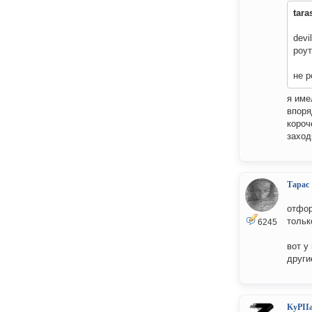
tara
devi
роут
не р
я име
впоря
короч
заход
Тарас
отфор
тольк
6245
вот у
други
KyPII