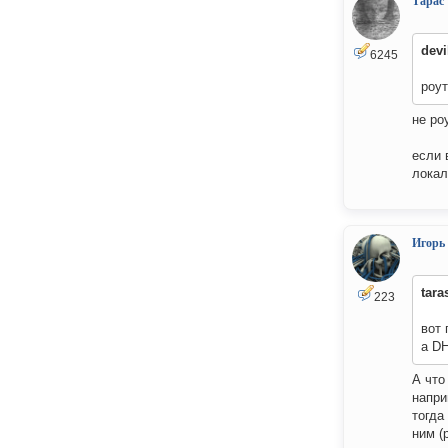
Тарас
devi
6245
роут
не ро
если 
лока
Игорь
tara
223
вот 
а D
А что
напри
тогда
ним (