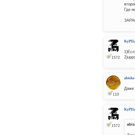
второ
Где м
ЗАРА
KyPII
1)Есл
2)upp
1572
abisho
Даже 
110
KyPII
abi
1572