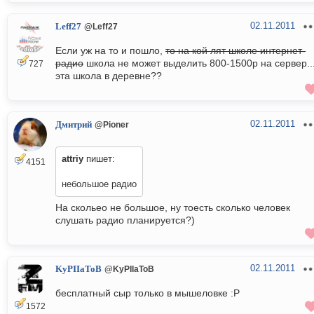
02.11.2011
Leff27
@Leff27
Если уж на то и пошло,
то на кой лят школе интернет-
радио
школа не может выделить 800-1500р на сервер..
727
эта школа в деревне??
02.11.2011
Дмитрий
@Pioner
attriy
пишет:
4151
небольшое радио
На скольео не большое, ну тоесть сколько человек
слушать радио планируется?)
02.11.2011
KyPIIaToB
@KyPIIaToB
бесплатный сыр только в мышеловке :P
1572