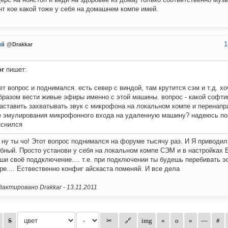
нт кое какой тоже у себя на домашнем компе имей.
1
ий
@Drakkar
or
пишет:
т вопрос и поднимался. есть север с виндой, там крутится сэм и т.д. хо
бразом вести живые эфиры именно с этой машины. вопрос - какой софт
аставить захватывать звук с микрофона на локальном компе и перенапр
е эмулирования микрофонного входа на удаленную машину? надеюсь по
яснился
 ну ты чо! Этот вопрос поднимался на форуме тысячу раз. И Я приводил
бный. Просто установи у себя на локальном компе СЭМ и в настройках 
ши своё поддключение.... т.е. при подключении ты будешь перебивать э
ре.... Ествественно конфиг айскаста поменяй. И все дела
актировано Drakkar -
13.11.2011