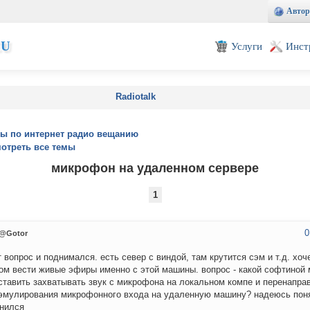
Автор
EU
Услуги
Инст
Radiotalk
ы по интернет радио вещанию
отреть все темы
микрофон на удаленном сервере
1
0
@Gotor
 вопрос и поднимался. есть север с виндой, там крутится сэм и т.д. хоч
ом вести живые эфиры именно с этой машины. вопрос - какой софтиной
ставить захватывать звук с микрофона на локальном компе и перенаправ
эмулирования микрофонного входа на удаленную машину? надеюсь пон
нился