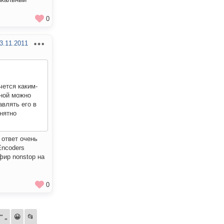
0
3.11.2011
чется каким-
иной можно
авлять его в
нятно
 ответ очень
Encoders
фир nonstop на
0