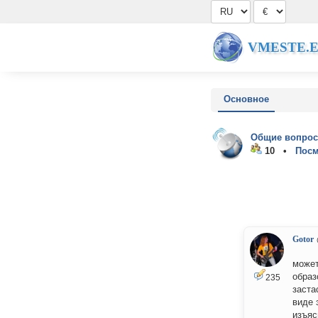
VMESTE.
Основное
Общие вопрос
10 •
Посм
Gotor
может
образ
235
заста
виде 
изъяс