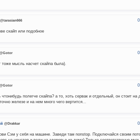
0
@tarasian666
зве скайп или подобное
0
@Gotor
т тоже мысль насчет скайпа была).
0
@Gotor
ь чтонибудь полегче скайпа? а то, хоть сервак и отдельный, он стоит на
точно железе и на нем много чего вертится...
0
ий
@Drakkar
ови Сэм у себя на машине. Заведи там nonstop. Подключайся своим пот
ерс на нонстоп и веди на здоровье из дома) Только соответственно муз