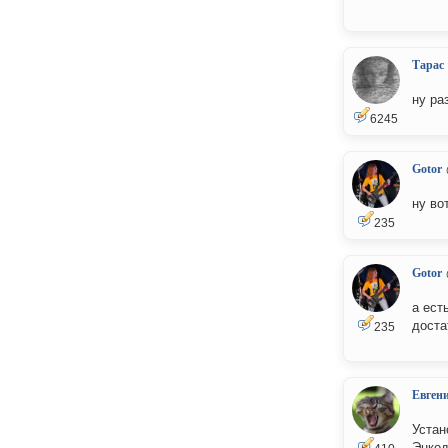
Тарас
ну ра
6245
Gotor
ну во
235
Gotor
а ест
доста
235
Евген
Устан
Энкод