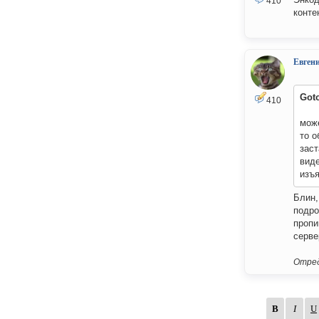
410
конте
Евген
Got
410
може
то о
заст
вид
изъ
Блин,
подро
пропи
серве
Отред