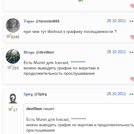
28.10.2011
Тарас
@tarasian666
при чем тут libshout к графику посещаемости ?
6245
28.10.2011
Игорь
@devilben
Есть Munin для Icecast,
**********
можно выводить трафик по маунтам и
223
продолжительность прослушивания
28.10.2011
Spirg
@Spirg
devilben
пишет:
17
Есть Munin для Icecast,
**********
можно выводить трафик по маунтам и продолжительность
прослушивания