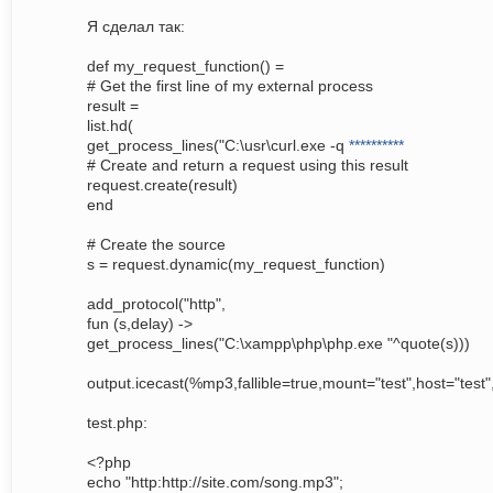
Я сделал так:
def my_request_function() =
# Get the first line of my external process
result =
list.hd(
get_process_lines("C:\usr\curl.exe -q
**********
# Create and return a request using this result
request.create(result)
end
# Create the source
s = request.dynamic(my_request_function)
add_protocol("http",
fun (s,delay) ->
get_process_lines("C:\xampp\php\php.exe "^quote(s)))
output.icecast(%mp3,fallible=true,mount="test",host="test
test.php:
<?php
echo "http:http://site.com/song.mp3";