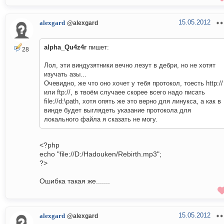
15.05.2012
alexgard
@alexgard
alpha_Qu4z4r
пишет:
28
Лол, эти виндузятники вечно лезут в дебри, но не хотят
изучать азы...
Очевидно, же что оно хочет у тебя протокол, тоесть http://
или ftp://, в твоём случаее скорее всего надо писать
file://d:\path, хотя опять же это верно для линукса, а как в
винде будет выглядеть указание протокола для
локального файла я сказать не могу.
<?php
echo "file://D:/Hadouken/Rebirth.mp3";
?>
Ошибка такая же.......
15.05.2012
alexgard
@alexgard