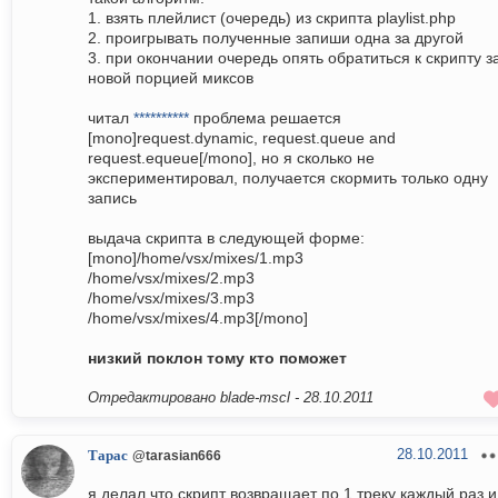
1. взять плейлист (очередь) из скрипта playlist.php
2. проигрывать полученные запиши одна за другой
3. при окончании очередь опять обратиться к скрипту з
новой порцией миксов
читал
**********
проблема решается
[mono]request.dynamic, request.queue and
request.equeue[/mono], но я сколько не
экспериментировал, получается скормить только одну
запись
выдача скрипта в следующей форме:
[mono]/home/vsx/mixes/1.mp3
/home/vsx/mixes/2.mp3
/home/vsx/mixes/3.mp3
/home/vsx/mixes/4.mp3[/mono]
низкий поклон тому кто поможет
Отредактировано blade-mscl -
28.10.2011
28.10.2011
Тарас
@tarasian666
я делал что скрипт возвращает по 1 треку каждый раз и