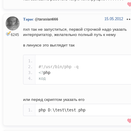
15.05.2012
Тарас
@tarasian666
пхп так не запуститься, первой строчкой надо указать
интерпритатор, желательно полный путь к нему
6245
в линуксе это выглядит так
#!/usr/bin/php -q
<?
php
код
или перед скриптом указать его
php D
:
\test\test
.
php