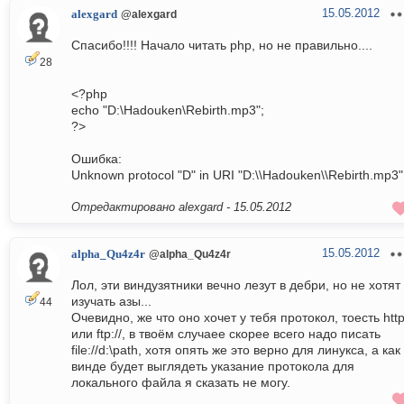
15.05.2012
alexgard
@alexgard
Спасибо!!!! Начало читать php, но не правильно....
28
<?php
echo "D:\Hadouken\Rebirth.mp3";
?>
Ошибка:
Unknown protocol "D" in URI "D:\\Hadouken\\Rebirth.mp3"
Отредактировано alexgard -
15.05.2012
15.05.2012
alpha_Qu4z4r
@alpha_Qu4z4r
Лол, эти виндузятники вечно лезут в дебри, но не хотят
изучать азы...
44
Очевидно, же что оно хочет у тебя протокол, тоесть http:
или ftp://, в твоём случаее скорее всего надо писать
file://d:\path, хотя опять же это верно для линукса, а как
винде будет выглядеть указание протокола для
локального файла я сказать не могу.