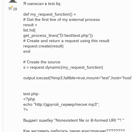
Я написал в test.liq:
28
def my_request_function() =
# Get the first line of my external process
result =
list.hd(
get_process_lines("D:\test\test.php"))
# Create and return a request using this result
request.create(result)
end
# Create the source
s = request.dynamic(my_request_function)
output.icecast(%mp3,fallible=true,mount="test",host="ho
test.php:
<?php
echo "http://другой_сервер/песня.mp3";
?>
Выдает ошибку "Nonexistent file or ill-formed URI ""! "
Как заставить работать такую конструкцию????????