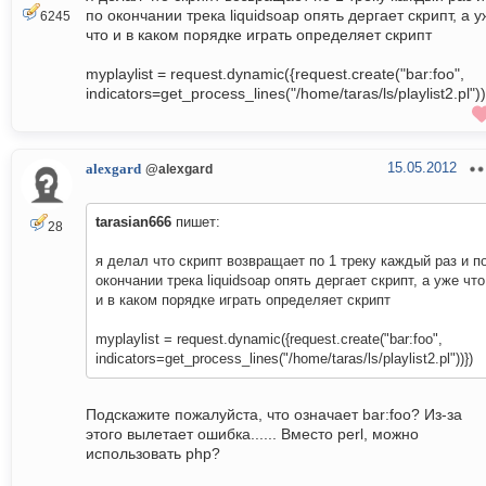
по окончании трека liquidsoap опять дергает скрипт, а у
6245
что и в каком порядке играть определяет скрипт
myplaylist = request.dynamic({request.create("bar:foo",
indicators=get_process_lines("/home/taras/ls/playlist2.pl"))
15.05.2012
alexgard
@alexgard
tarasian666
пишет:
28
я делал что скрипт возвращает по 1 треку каждый раз и п
окончании трека liquidsoap опять дергает скрипт, а уже что
и в каком порядке играть определяет скрипт
myplaylist = request.dynamic({request.create("bar:foo",
indicators=get_process_lines("/home/taras/ls/playlist2.pl"))})
Подскажите пожалуйста, что означает bar:foo? Из-за
этого вылетает ошибка...... Вместо perl, можно
использовать php?