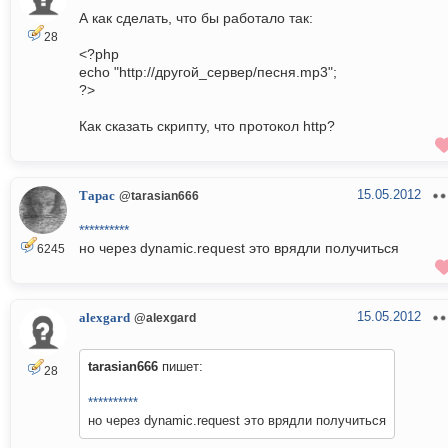
А как сделать, что бы работало так:
28
<?php
echo "http://другой_сервер/песня.mp3";
?>
Как сказать скрипту, что протокол http?
15.05.2012
Тарас
@tarasian666
**********
но через dynamic.request это врядли получиться
6245
15.05.2012
alexgard
@alexgard
tarasian666
пишет:
28
**********
но через dynamic.request это врядли получиться