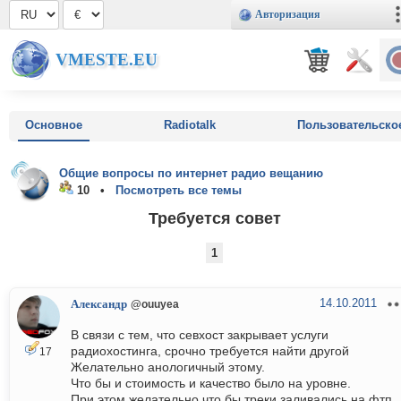
Авторизация
VMESTE.EU
Основное
Radiotalk
Пользовательско
Общие вопросы по интернет радио вещанию
10 •
Посмотреть все темы
Требуется совет
1
14.10.2011
Александр
@ouuyea
В связи с тем, что севхост закрывает услуги
радиохостинга, срочно требуется найти другой
17
Желательно анологичный этому.
Что бы и стоимость и качество было на уровне.
При этом желательно что бы треки заливались на фтп