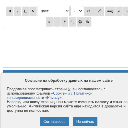
Согласие на обработку данных на нашем сайте
Продолжая просматривать страницу, вы соглашаетесь с
использованием файлов
«Cookie» и с Политикой
конфиденциальности «Privacy»
.
Контакты
Privacy и Cookie
Наверху или внизу страницы вы можете изменить
валюту и язык
по
Компания
Правила и условия
умолчанию. Английская версия сайта ещё находится в доработке и
доступна не полностью.
Услуги
Помощь
Как оплатить
Форумы
© 2008-2026
VMESTE.EU
- Все права защищены.