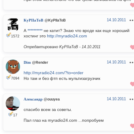
14.10.2011
KyPIIaToB
@KyPIIaToB
А
**********
не катит? Знаю что вроде как еще хороший
хостинг это
http://myradio24.com
1572
Отредактировано KyPIIaToB -
14.10.2011
14.10.2011
Dim
@Render
http://myradio24.com/?to=order
Но там и без фтп есть мультизагрузчик
7094
14.10.2011
Александр
@ouuyea
спасибо всем за советы.
17
Пал глаз на myradio24.com ...попробуем