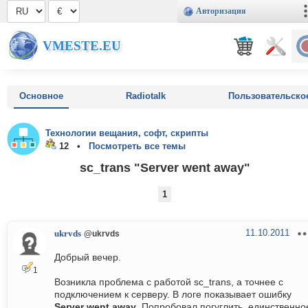
Авторизация
VMESTE.EU
Основное
Radiotalk
Пользовательско
Технологии вещания, софт, скрипты
12 •
Посмотреть все темы
sc_trans "Server went away"
1
11.10.2011
ukrvds
@ukrvds
Добрый вечер.
1
Возникла проблема с работой sc_trans, а точнее с
подключением к серверу. В логе показывает ошибку
Server went away
. Попробовал погуглить, единственно