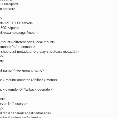
>8000</port>
en-socket>
y>
er>127.0.0.1</server>
>8001</port>
t>/example.ogg</mount>
-mount>/different.ogg</local-mount>
emand>0</on-demand>
y-shoutcast-metadata>0</relay-shoutcast-metadata>
y>
nt>
t-name>/live</mount-name>
back-mount>/nonstop</fallback-mount>
ack-override>0</fallback-override>
nt>
erve>1</fileserve>
s>
dir>/usr/share/icecast2</basedir>
r>/var/log/icecast2</logdir>