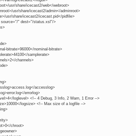
oot>/usr/share/icecast2/web</webroot>
nroot>/usr/share/icecast2/admin</adminroot>
le>/usr/share/icecast2/icecast.pid</pidfile>
 source="/" dest="/status.xsl"/>
hs>
ode>
nal-bitrate>96000</nominal-bitrate>
lerate>44100</samplerate>
nels>2</channels>
ode>
ing>
sslog>access.log</accesslog>
log>error.log</errorlog>
vel>4</loglevel> <!-- 4 Debug, 3 Info, 2 Warn, 1 Error -->
ze>10000</logsize> <!-- Max size of a logfile -->
ging>
rity>
ot>0</chroot>
geowner>