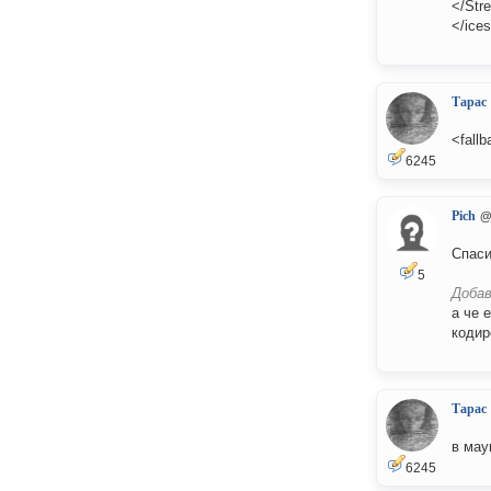
</Str
</ices
Тарас
<fallb
6245
Pich
@
Спаси
5
Добав
а че 
кодир
Тарас
в мау
6245