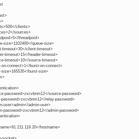
st
ast>
s>
nts>500</clients>
ces>2</sources>
adpool>5</threadpool>
e-size>1102400</queue-size>
t-timeout>30</client-timeout>
er-timeout>15</header-timeout>
ce-timeout>10</source-timeout>
t-on-connect>1</burst-on-connect>
t-size>165535</burst-size>
ts>
entication>
ce-password>zxcvbnm12</source-password>
y-password>zxcvbnm12</relay-password>
n-user>admin</admin-user>
n-password>zxcvbnm12</admin-password>
entication>
name>91.211.119.20</hostname>
n-socket>