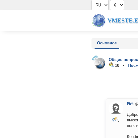
VMESTE.
Основное
Общие вопрос
10 •
Посм
Pich
@
Добро
выхож
5
нонст
Конфи