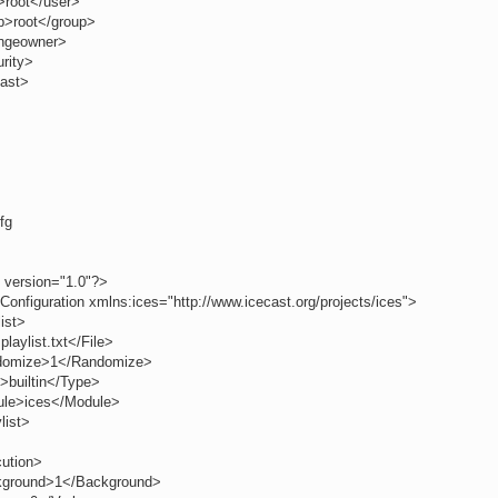
>root</user>
p>root</group>
ngeowner>
rity>
cast>
fg
 version="1.0"?>
Configuration xmlns:ices="http://www.icecast.org/projects/ices">
ist>
playlist.txt</File>
domize>1</Randomize>
>builtin</Type>
le>ices</Module>
list>
ution>
ground>1</Background>