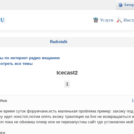
Автор
EU
Услуги
Инст
Radiotalk
ы по интернет радио вещанию
отреть все темы
Icecast2
1
1
Pich
е время суток форумчани,есть маленькая проблема пример: захожу под 
у идет нонстоп,потом опять вхожу транляция на live не возвращаеться 
оп пока не обновиш плеер или не перезапустиш сайт где установлен мой
ги: