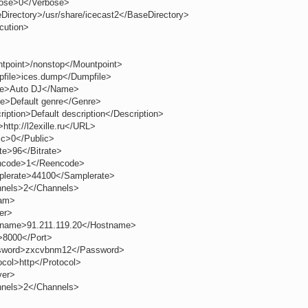
ose>0</Verbose>
Directory>/usr/share/icecast2</BaseDirectory>
cution>
tpoint>/nonstop</Mountpoint>
file>ices.dump</Dumpfile>
e>Auto DJ</Name>
e>Default genre</Genre>
iption>Default description</Description>
http://l2exille.ru</URL>
ic>0</Public>
te>96</Bitrate>
ncode>1</Reencode>
lerate>44100</Samplerate>
nels>2</Channels>
eam>
er>
name>91.211.119.20</Hostname>
>8000</Port>
sword>zxcvbnm12</Password>
ocol>http</Protocol>
ver>
nels>2</Channels>