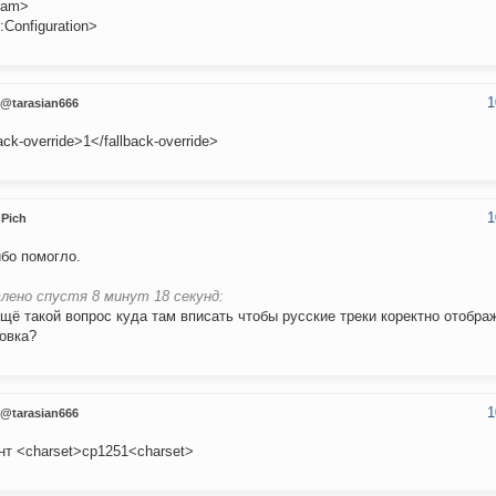
eam>
:Configuration>
1
@tarasian666
ack-override>1</fallback-override>
1
Pich
бо помогло.
лено спустя 8 минут 18 секунд:
ещё такой вопрос куда там вписать чтобы русские треки коректно отобра
овка?
1
@tarasian666
нт <charset>cp1251<charset>