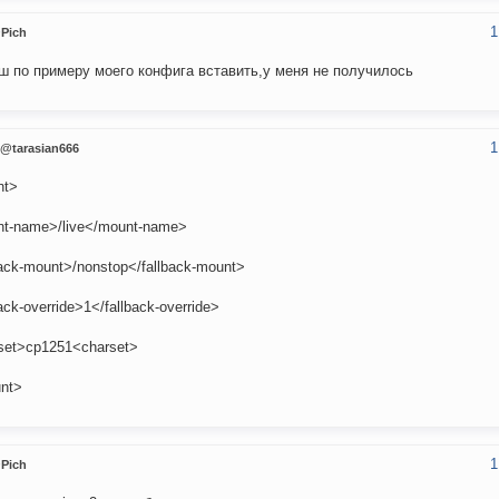
1
Pich
 по примеру моего конфига вставить,у меня не получилось
1
@tarasian666
nt>
t-name>/live</mount-name>
back-mount>/nonstop</fallback-mount>
ack-override>1</fallback-override>
set>cp1251<charset>
nt>
1
Pich