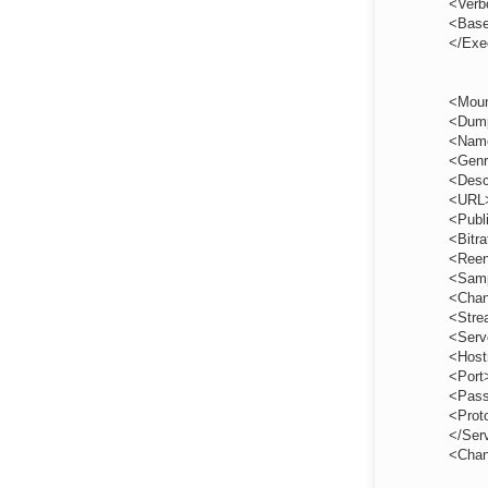
<Verb
<Base
</Exe
<Moun
<Dump
<Nam
<Genr
<Descr
<URL>
<Publ
<Bitra
<Ree
<Samp
<Chan
<Str
<Serv
<Host
<Port
<Pas
<Prot
</Ser
<Chan