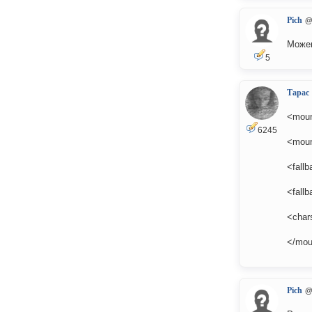
Pich
@
Можеш
5
Тарас
<mou
6245
<moun
<fall
<fallb
<char
</mou
Pich
@