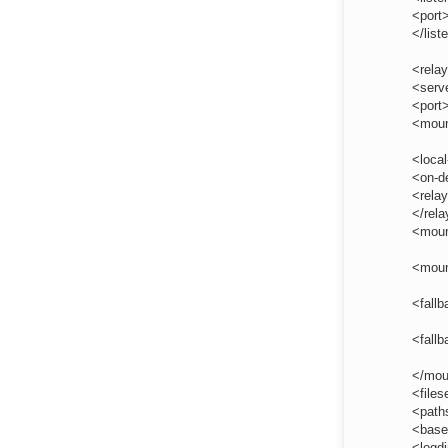
<port
</list
<rela
<serv
<port
<moun
<local
<on-d
<rela
</rela
<mou
<moun
<fall
<fallb
</mou
<files
<path
<base
<logdi