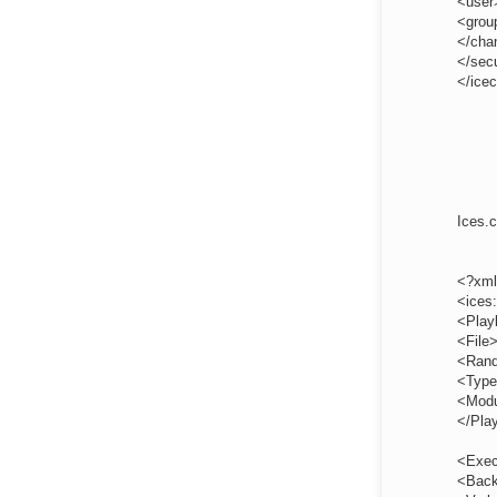
<user
<grou
</cha
</secu
</ice
Ices.c
<?xml
<ices:
<Playl
<File>
<Ran
<Type
<Modu
</Play
<Exec
<Back