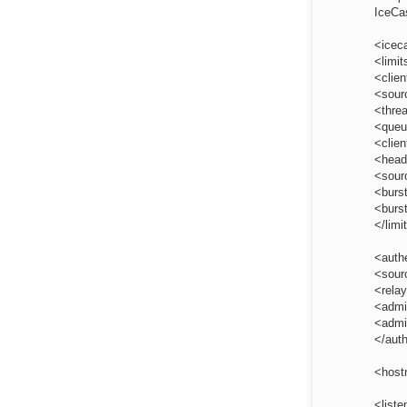
IceCa
<icec
<limit
<clie
<sour
<thre
<queu
<clien
<head
<sour
<burs
<burs
</limi
<auth
<sour
<rela
<admi
<admi
</auth
<host
<liste