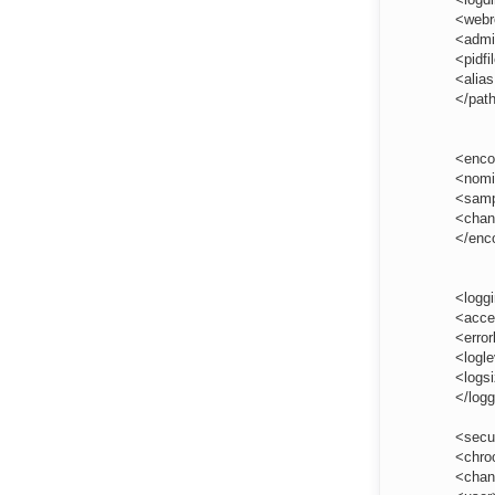
<webr
<admi
<pidfi
<alias
</pat
<enc
<nomi
<samp
<chan
</enc
<logg
<acce
<error
<logle
<logsi
</log
<secu
<chro
<chan