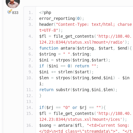
<?
php
833
error_reporting
(
0
);
header
(
"Content-Type: text/html; charse
t=UTF-8"
);
$fl
=
file_get_contents
(
'http://188.40.
124.23:8344/status.xsl?mount=/radio'
);
function
antara
(
$string
,
$start
,
$end
){
$string
=
" "
.
$string
;
$ini
=
strpos
(
$string
,
$start
);
if
(
$ini
==
0
)
return
""
;
$ini
+=
strlen
(
$start
);
$len
=
strpos
(
$string
,
$end
,
$ini
)
-
$in
i
;
return
substr
(
$string
,
$ini
,
$len
);
}
if
(
$rj
==
"0"
or
$rj
==
""
){
$fl
=
file_get_contents
(
'http://188.40.
124.23:8344/status.xsl?mount=/ices'
);
$song
=
antara
(
$fl
,
"<td>Current Song:
</td>\n<td class=\"streamdata\">"
,
"</t