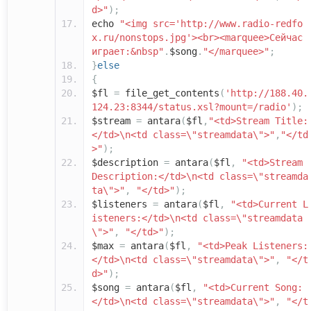
d>"
);
echo
"<img src='http://www.radio-redfo
x.ru/nonstops.jpg'><br><marquee>Сейчас
играет:&nbsp"
.
$song
.
"</marquee>"
;
}
else
{
$fl
=
file_get_contents
(
'http://188.40.
124.23:8344/status.xsl?mount=/radio'
);
$stream
=
antara
(
$fl
,
"<td>Stream Title:
</td>\n<td class=\"streamdata\">"
,
"</td
>"
);
$description
=
antara
(
$fl
,
"<td>Stream
Description:</td>\n<td class=\"streamda
ta\">"
,
"</td>"
);
$listeners
=
antara
(
$fl
,
"<td>Current L
isteners:</td>\n<td class=\"streamdata
\">"
,
"</td>"
);
$max
=
antara
(
$fl
,
"<td>Peak Listeners:
</td>\n<td class=\"streamdata\">"
,
"</t
d>"
);
$song
=
antara
(
$fl
,
"<td>Current Song:
</td>\n<td class=\"streamdata\">"
,
"</t