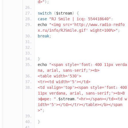
d>"
);
switch
(
$stream
)
{
case
"RJ Smile | icq: 554418640"
:
echo
"<img src='http://www.radio-redfo
x.ru/info/RJSmile.gif' wight=100%>"
;
break
;
}
echo
"<span style='font: 400 11px verda
na, arial, sans-serif;'><b>
<table width='530'>
<tr><td width='5'></td>
<td valign='top'><span style='font: 400
11px verdana, arial, sans-serif;'><b>В
эфире: "
.
$stream
.
"<hr></span></td><td w
idth='5'></td></tr></table></b></span
>"
;
}