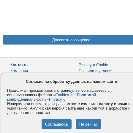
Контакты
Privacy и Cookie
Компания
Правила и условия
Услуги
Помощь
Согласие на обработку данных на нашем сайте
Как оплатить
Форумы
Продолжая просматривать страницу, вы соглашаетесь с
© 2008-2026
VMESTE.EU
- Все права защищены.
использованием файлов
«Cookie» и с Политикой
конфиденциальности «Privacy»
.
Наверху или внизу страницы вы можете изменить
валюту и язык
по
умолчанию. Английская версия сайта ещё находится в доработке и
доступна не полностью.