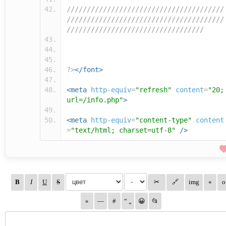
///////////////////////////////////////
///////////////////////////////////////
//////////////////////////////////
?>
</font>
<meta
http-equiv
=
"refresh"
content
=
"20;
url=/info.php"
>
<meta
http-equiv
=
"content-type"
content
=
"text/html; charset=utf-8"
/>