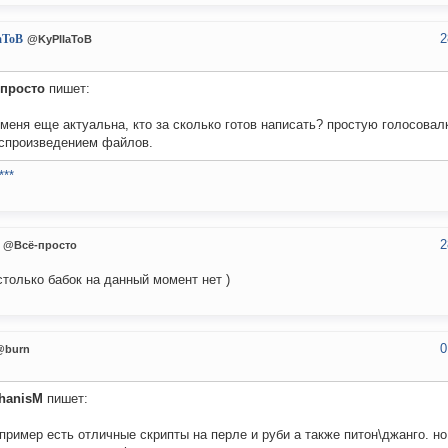
2
aToB
@KyPIIaToB
-просто
пишет:
меня еще актуальна, кто за сколько готов написать? простую голосовал
оспроизведением файлов.
***
2
@Всё-просто
столько бабок на данный момент нет )
0
@burn
hanisM
пишет:
апример есть отличные скрипты на перле и руби а также питон\джанго. но