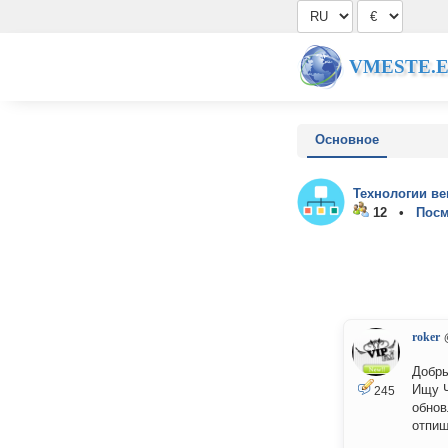
VMESTE.
Основное
Технологии ве
12 •
Посм
roker
Добры
Ищу Ч
245
обнов
отпиш