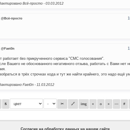
актировано Всё-просто -
03.03.2012
1
@Всё-просто
1
@Faet0n
т работает без прикрученного сервиса "СМС голосования".
сле Вашего не обоснованного негативного отзыва, работать с Вами нет н
ия.
зобраться в трёх строчках кода и тут же найти крайнего, это надо ещё у
актировано Faet0n -
11.03.2012
Согласие на обработку данных на нашем сайте