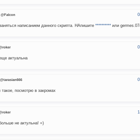
0
@Falcon
заняться написанием данного скрипта. НАпишите
**********
или germes.07
0
@roker
еще актуальна
0
@tarasian666
 такое, посмотрю в закромах
1
@roker
больше не актульна! =)