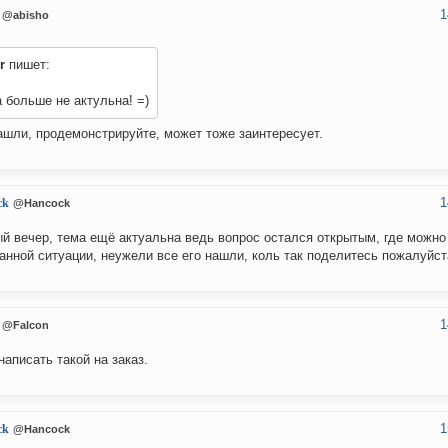
1
@abisho
r
пишет:
 больше не актульна! =)
ашли, продемонстрируйте, может тоже заинтересует.
1
ck
@Hancock
й вечер, тема ещё актуальна ведь вопрос остался открытым, где можно
анной ситуации, неужели все его нашли, коль так поделитесь пожалуйст
1
@Falcon
написать такой на заказ.
1
ck
@Hancock