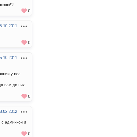
аковой?
0
5.10.2011
0
5.10.2011
анции у вас
да вам до них
0
8.02.2012
 с админкой и
0