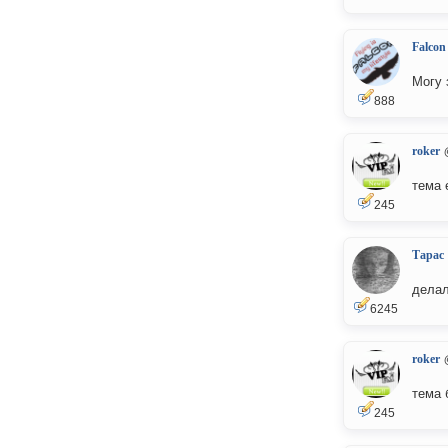
Falcon
Могу 
888
roker
тема 
245
Тарас
делал
6245
roker
тема 
245