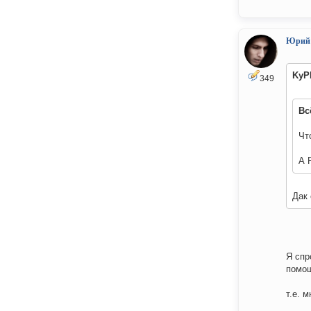
Юрий
KyP
349
Вс
Чт
А 
Дак 
Я спр
помощ
т.е. 