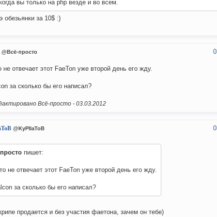
когда вы только на php везде и во всем.
э обезьянки за 10$ :)
0
@Всё-просто
о не отвечает этот FaeTon уже второй день его жду.
con за сколько бы его написал?
актировано Всё-просто -
03.03.2012
0
aToB
@KyPIIaToB
-просто
пишет:
то не отвечает этот FaeTon уже второй день его жду.
lcon за сколько бы его написал?
крипе продается и без участия фаетона, зачем он тебе)