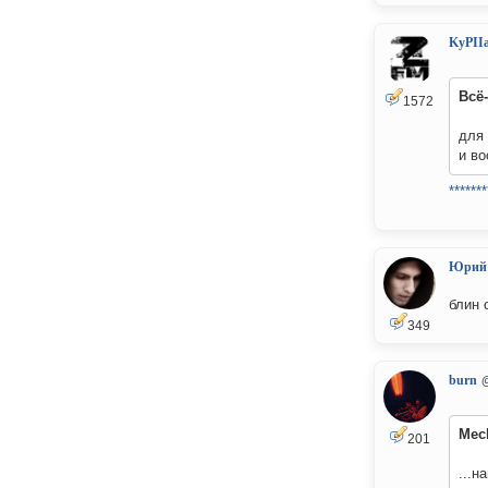
KyPII
Всё
1572
для 
и в
*******
Юрий
блин 
349
burn
Mec
201
...н