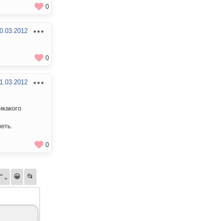
0
0.03.2012
0
1.03.2012
икакого
меть.
0