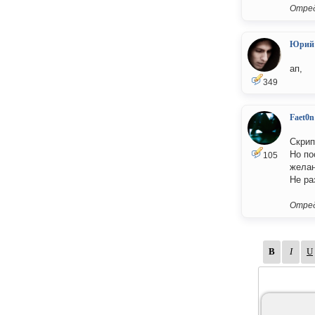
Отред
Юрий
ап,
349
Faet0n
Скрип
Но по
105
желан
Не ра
Отред