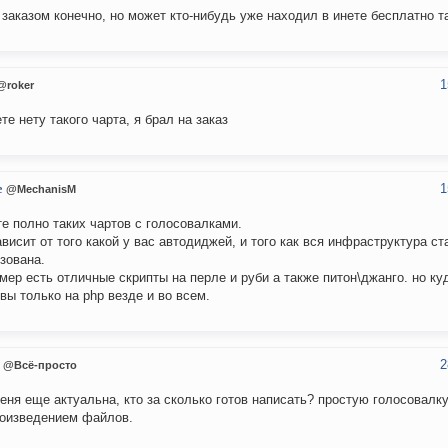
 заказом конечно, но может кто-нибудь уже находил в инете бесплатно т
1
@roker
ете нету такого чарта, я брал на заказ
1
e
@MechanisM
те полно таких чартов с голосовалками.
ависит от того какой у вас автодиджей, и того как вся инфраструктура ст
зована.
мер есть отличные скрипты на перле и руби а также питон\джанго. но ку
 вы только на php везде и во всем.
2
@Всё-просто
еня еще актуальна, кто за сколько готов написать? простую голосовалку
оизведением файлов.