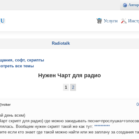
Автор
EU
Услуги
Инст
Radiotalk
щания, софт, скрипты
отреть все темы
Нужен Чарт для радио
1
2
0
@roker
й день всем)
арт скрипт для радио) где можно закидывать песни+прослушка+голосов
лялась. Вообщем нужен скрипт такой же как тут:
**********
ите если кто знает где такой можно найти или же заплачу за создания та