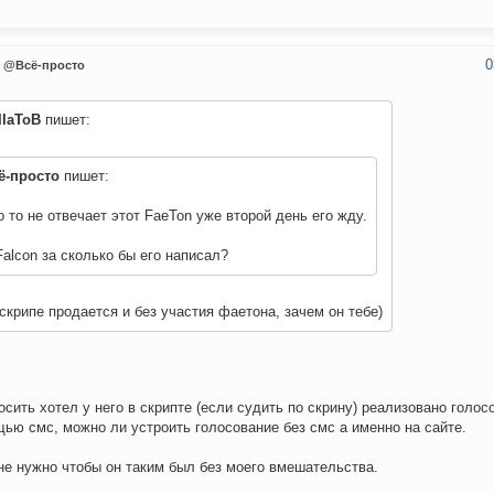
0
@Всё-просто
IIaToB
пишет:
ё-просто
пишет:
о то не отвечает этот FaeTon уже второй день его жду.
Falcon за сколько бы его написал?
скрипе продается и без участия фаетона, зачем он тебе)
осить хотел у него в скрипте (если судить по скрину) реализовано голос
ью смс, можно ли устроить голосование без смс а именно на сайте.
мне нужно чтобы он таким был без моего вмешательства.