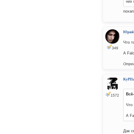
них 
похап
Юрий
Что т
349
А Fal
Отред
KyPII
Всё
1572
Что 
А Fa
Дак с