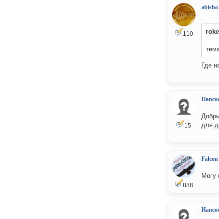
abisho
roke
110
тема
Где н
Hanco
Добры
для д
15
Falcon
Могу 
888
Hanco