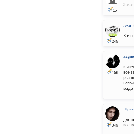
Заказ
15
roker
В и-н
245
Eugen
в ине
все з
156
реали
напри
когда
Юрий
для м
воспр
349