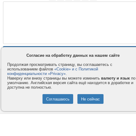
Согласие на обработку данных на нашем сайте
Продолжая просматривать страницу, вы соглашаетесь с
использованием файлов
«Cookie» и с Политикой
конфиденциальности «Privacy»
.
Контакты
Privacy и Cookie
Наверху или внизу страницы вы можете изменить
валюту и язык
по
умолчанию. Английская версия сайта ещё находится в доработке и
Компания
Правила и условия
доступна не полностью.
Услуги
Помощь
Как оплатить
Форумы
© 2008-2026
VMESTE.EU
- Все права защищены.