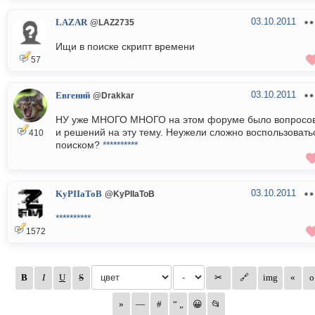
03.10.2011
LAZAR
@LAZ2735
Ищи в поиске скрипт времени
57
03.10.2011
Евгений
@Drakkar
НУ уже МНОГО МНОГО на этом форуме было вопросо
и решений на эту тему. Неужели сложно воспользовать
410
поиском?
**********
03.10.2011
KyPIIaToB
@KyPIIaToB
**********
1572