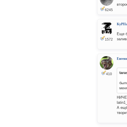
второ
6245
KyPII
Еще б
залив
1572
Евген
tara
410
был
меня
НИЧЕГ
latin
А ещё
твори