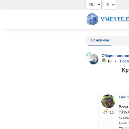
VMESTE.
Основное
Общие вопрос
10 •
Посм
Kр
Евген
Всем
Разъя
410
крако
трэк.
Ну и 