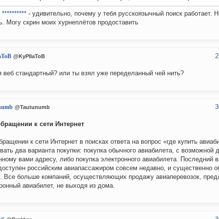
к
**********
- удивительно, почему у тебя русскоязычный поиск работает. Н
ь. Могу скрин моих хурнеплётов продоставить
2
aToB
@KyPIIaToB
я веб стандартный? или ты взял уже переделанный чей нить?
3
numb
@Tautunumb
бращении к сети Интернет
бращении к сети Интернет в поисках ответа на вопрос «где купить авиа
вать два варианта покупки: покупка обычного авиабилета, с возможной 
нному вами адресу, либо покупка электронного авиабилета. Последний 
доступен российским авиапассажиром совсем недавно, и существенно о
. Все больше компаний, осуществляющих продажу авиаперевозок, пред
ронный авиабилет, не выходя из дома.