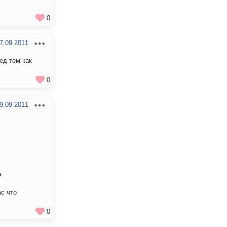
0
7.09.2011
ед тем как
0
9.09.2011
а
ас что
0