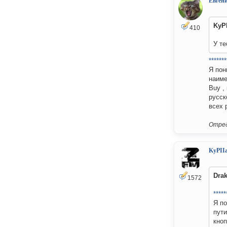
Евген
KyP
410
У те
*******
Я пон
наиме
Buy ,
русск
всех 
Отред
KyPII
Drak
1572
*****
Я по
пути
кноп