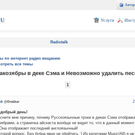
Автор
EU
Услуги
Инст
Radiotalk
ы по интернет радио вещанию
отреть все темы
акозябры в деке Сэма и Невозможно удалить пес
1
2
ий
@Drakkar
 добрый день!
сните мне причину, почему Русскоязычные трэки в деках Сэма отображ
зябрами, а страничка айскаста вообще не видит то, что в данный момент
 Она отображает последний англоязычный!
второй вопрос. Без бубна явно не обойтись :) Из категории Music(All) я н