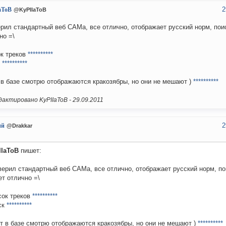
2
aToB
@KyPIIaToB
рил стандартный веб САМа, все отлично, отображает русский норм, пои
но =\
к треков
**********
к
**********
 в базе смотрю отображаются кракозябры, но они не мешают )
**********
актировано KyPIIaToB -
29.09.2011
2
ий
@Drakkar
IIaToB
пишет:
ерил стандартный веб САМа, все отлично, отображает русский норм, по
т отлично =\
сок треков
**********
ск
**********
т в базе смотрю отображаются кракозябры, но они не мешают )
**********