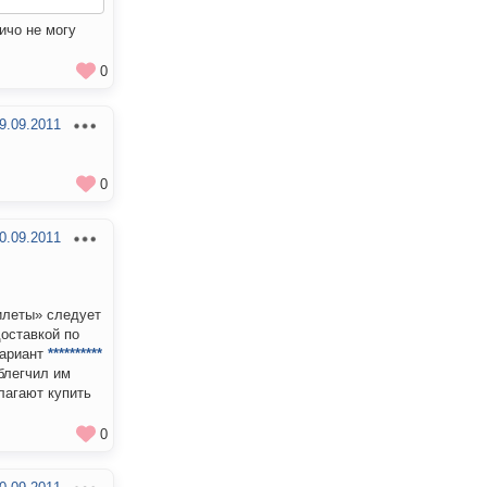
ичо не могу
0
9.09.2011
0
0.09.2011
билеты» следует
доставкой по
вариант
**********
блегчил им
лагают купить
0