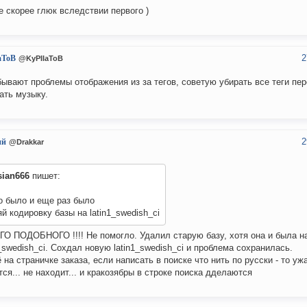
е скорее глюк вследствии первого )
2
aToB
@KyPIIaToB
ывают проблемы отображения из за тегов, советую убирать все теги пер
ать музыку.
2
ий
@Drakkar
sian666
пишет:
о было и еще раз было
й кодировку базы на latin1_swedish_ci
О ПОДОБНОГО !!!! Не помогло. Удалил старую базу, хотя она и была н
1_swedish_ci. Сохдал новую latin1_swedish_ci и проблема сохранилась.
 на страничке заказа, если написать в поиске что нить по русски - то уж
тся... не находит... и кракозябры в строке поиска дделаются