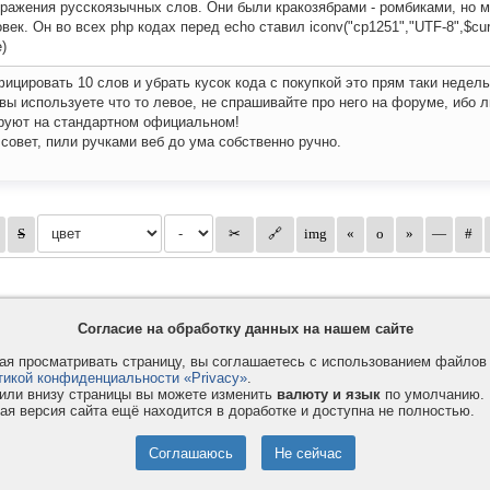
ражения русскоязычных слов. Они были кракозябрами - ромбиками, но м
век. Он во всех php кодах перед echo ставил iconv("cp1251","UTF-8",$cur
e)
ицировать 10 слов и убрать кусок кода с покупкой это прям таки недел
вы используете что то левое, не спрашивайте про него на форуме, ибо 
руют на стандартном официальном!
 совет, пили ручками веб до ума собственно ручно.
Согласие на обработку данных на нашем сайте
я просматривать страницу, вы соглашаетесь с использованием файло
тикой конфиденциальности «Privacy»
.
или внизу страницы вы можете изменить
валюту и язык
по умолчанию.
ая версия сайта ещё находится в доработке и доступна не полностью.