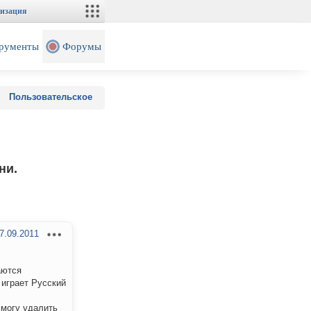
изация
рументы
Форумы
Пользовательское
ни.
7.09.2011
аются
 играет Русский
е могу удалить