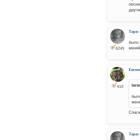
песни
други
Тарас
было 
меняй
6245
Евген
tara
410
был
меня
Спаси
Тарас