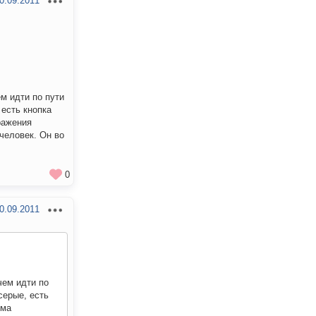
0.09.2011
ем идти по пути
 есть кнопка
бражения
человек. Он во
0
0.09.2011
чем идти по
серые, есть
ема