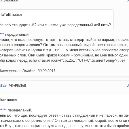
3
ий
@Drakkar
IIaToB
пишет:
бя веб стандартный? или ты взял уже переделанный чей нить?
***
переделаный.
имаю, что щас последует ответ - ставь стандартный и не парься, но зач
ньшего сопротивления? Он там англоязычный, сырой, все кнопки серые,
 которая нафиг не нужна и т.д., т.п..... у меня кстати была проблема ото
оязычных слов. Они были кракозябрами - ромбиками, но мне помог один 
php кодах перед echo ставил iconv("cp1251","UTF-8",$currentSong->title)
актировано Drakkar -
30.09.2011
3
aToB
@KyPIIaToB
kar
пишет:
*****
переделаный.
нимаю, что щас последует ответ - ставь стандартный и не парься, но за
 наименьшего сопротивления? Он там англоязычный, сырой, все кнопки 
ка Buy , которая нафиг не нужна и т.д., т.п..... у меня кстати была пробл