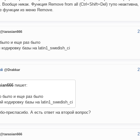
. Вообще никак. Функция Remove from all (Ctrl+Shift+Del) тупо неактивна, 
е функции из меню Remove.
2
@tarasian666
было и еще раз было
 кодировку базы на latin1_swedish_ci
2
ий
@Drakkar
sian666
пишет:
о было и еще раз было
й кодировку базы на latin1_swedish_ci
бо-приспасибо. А есть ответ на второй вопрос?
2
@tarasian666