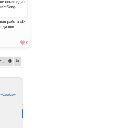
не помог один
rentSong-
ьная работа xD
люди все
0
в
«Cookie»