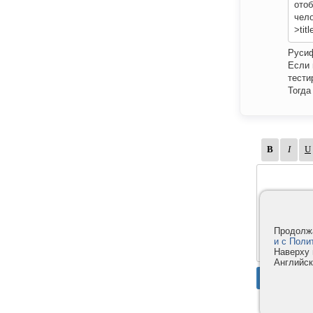
отоб
чело
>titl
Русиф
Если 
тести
Тогда
Продолжа
и с Поли
Наверху 
Английск