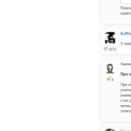
Поис
понят
KyPII
У теб
1572
Tautu
При о
4
При о
учиты
указа
стал 
жизнь
элект