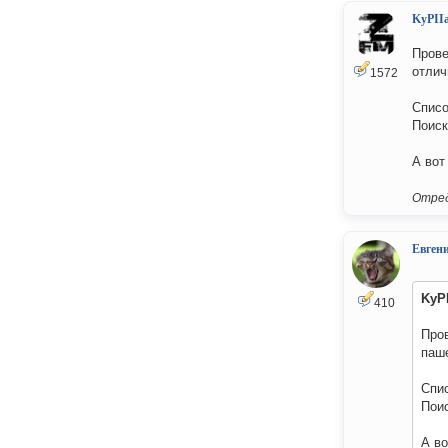
KyPII
Прове
отлич
1572
Списо
Поис
А вот
Отред
Евген
KyP
410
Пров
паше
Спи
Пои
А во